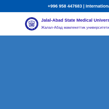
+996 958 447683 | Internation
Skip
Jalal-Abad State Medical Univers
to
Жалал-Абад мамлекеттик университет
content