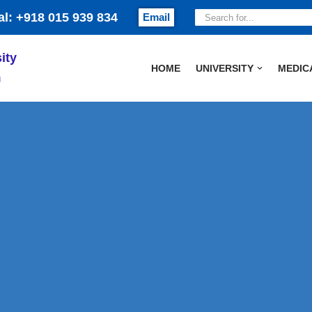
al: +918 015 939 834
Email
ity
HOME
UNIVERSITY
MEDIC
и