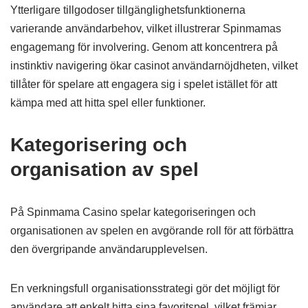
Ytterligare tillgodoser tillgänglighetsfunktionerna
varierande användarbehov, vilket illustrerar Spinmamas
engagemang för involvering. Genom att koncentrera på
instinktiv navigering ökar casinot användarnöjdheten, vilket
tillåter för spelare att engagera sig i spelet istället för att
kämpa med att hitta spel eller funktioner.
Kategorisering och
organisation av spel
På Spinmama Casino spelar kategoriseringen och
organisationen av spelen en avgörande roll för att förbättra
den övergripande användarupplevelsen.
En verkningsfull organisationsstrategi gör det möjligt för
användare att enkelt hitta sina favoritspel, vilket främjar