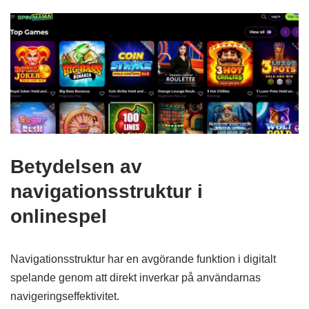
Betydelsen av
navigationsstruktur i
onlinespel
Navigationsstruktur har en avgörande funktion i digitalt
spelande genom att direkt inverkar på användarnas
navigeringseffektivitet.