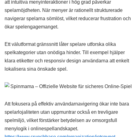
att intuitiva menyinteraktioner i hög grad påverkar
spelarnöjdheten. När menyer är rationellt strukturerade
navigerar spelarna sömlöst, vilket reducerar frustration och
ökar spelengagemanget.
Ett välutformat gränssnitt låter spelare utforska olika
spelkategorier utan onödiga hinder. Till exempel hjälper
klara etiketter och responsiv design användarna att enkelt
lokalisera sina önskade spel.
Att fokusera på effektiv användarnavigering ökar inte bara
spelarlojaliteten utan uppmuntrar också en trevligare
spelmiljö, vilket förstärker betydelsen av omsorgsfull
menylogik i onlinespellandskapet.
https://www.crunchbase.com/organization/iotspynet