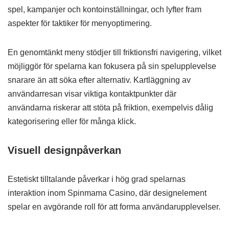
spel, kampanjer och kontoinställningar, och lyfter fram
aspekter för taktiker för menyoptimering.
En genomtänkt meny stödjer till friktionsfri navigering, vilket
möjliggör för spelarna kan fokusera på sin spelupplevelse
snarare än att söka efter alternativ. Kartläggning av
användarresan visar viktiga kontaktpunkter där
användarna riskerar att stöta på friktion, exempelvis dålig
kategorisering eller för många klick.
Visuell designpåverkan
Estetiskt tilltalande påverkar i hög grad spelarnas
interaktion inom Spinmama Casino, där designelement
spelar en avgörande roll för att forma användarupplevelser.