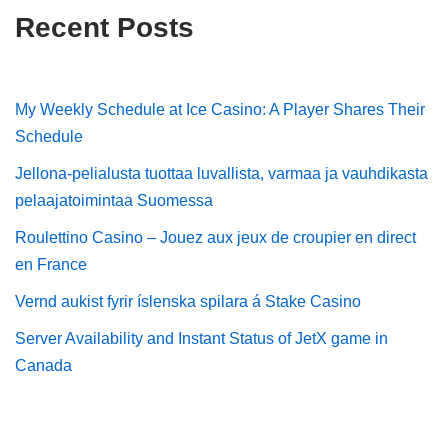
Recent Posts
My Weekly Schedule at Ice Casino: A Player Shares Their
Schedule
Jellona-pelialusta tuottaa luvallista, varmaa ja vauhdikasta
pelaajatoimintaa Suomessa
Roulettino Casino – Jouez aux jeux de croupier en direct
en France
Vernd aukist fyrir íslenska spilara á Stake Casino
Server Availability and Instant Status of JetX game in
Canada