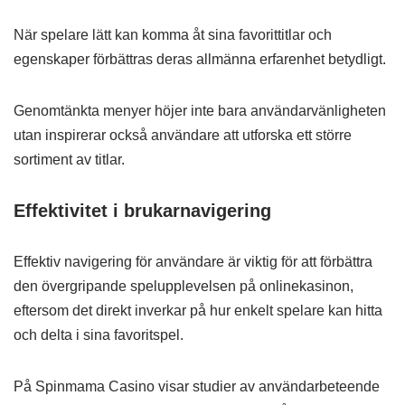
När spelare lätt kan komma åt sina favorittitlar och
egenskaper förbättras deras allmänna erfarenhet betydligt.
Genomtänkta menyer höjer inte bara användarvänligheten
utan inspirerar också användare att utforska ett större
sortiment av titlar.
Effektivitet i brukarnavigering
Effektiv navigering för användare är viktig för att förbättra
den övergripande spelupplevelsen på onlinekasinon,
eftersom det direkt inverkar på hur enkelt spelare kan hitta
och delta i sina favoritspel.
På Spinmama Casino visar studier av användarbeteende