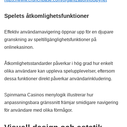
Spelets åtkomlighetsfunktioner
Effektiv användarnavigering öppnar upp för en djupare
granskning av speltillgänglighetsfunktioner på
onlinekasinon.
Åtkomlighetsstandarder påverkar i hög grad hur enkelt
olika användare kan uppleva spelupplevelser, eftersom
dessa funktioner direkt påverkar användarinkludering.
Spinmama Casinos menylogik illustrerar hur
anpassningsbara gränssnitt främjar smidigare navigering
för användare med olika förmågor.