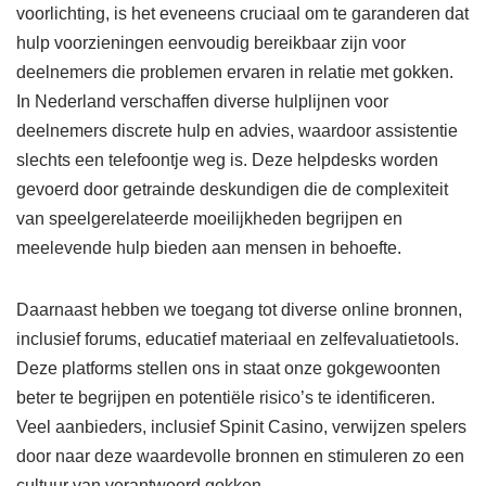
voorlichting, is het eveneens cruciaal om te garanderen dat
hulp voorzieningen eenvoudig bereikbaar zijn voor
deelnemers die problemen ervaren in relatie met gokken.
In Nederland verschaffen diverse hulplijnen voor
deelnemers discrete hulp en advies, waardoor assistentie
slechts een telefoontje weg is. Deze helpdesks worden
gevoerd door getrainde deskundigen die de complexiteit
van speelgerelateerde moeilijkheden begrijpen en
meelevende hulp bieden aan mensen in behoefte.
Daarnaast hebben we toegang tot diverse online bronnen,
inclusief forums, educatief materiaal en zelfevaluatietools.
Deze platforms stellen ons in staat onze gokgewoonten
beter te begrijpen en potentiële risico’s te identificeren.
Veel aanbieders, inclusief Spinit Casino, verwijzen spelers
door naar deze waardevolle bronnen en stimuleren zo een
cultuur van verantwoord gokken.