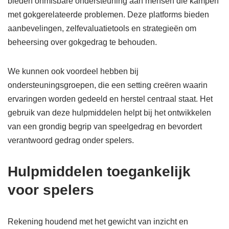
bieden onmisbare ondersteuning aan mensen die kampen
met gokgerelateerde problemen. Deze platforms bieden
aanbevelingen, zelfevaluatietools en strategieën om
beheersing over gokgedrag te behouden.
We kunnen ook voordeel hebben bij
ondersteuningsgroepen, die een setting creëren waarin
ervaringen worden gedeeld en herstel centraal staat. Het
gebruik van deze hulpmiddelen helpt bij het ontwikkelen
van een grondig begrip van speelgedrag en bevordert
verantwoord gedrag onder spelers.
Hulpmiddelen toegankelijk
voor spelers
Rekening houdend met het gewicht van inzicht en