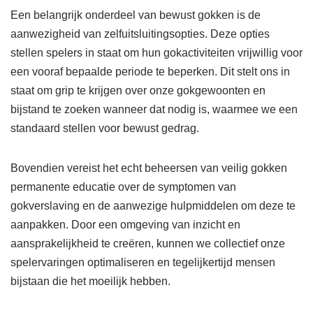
Een belangrijk onderdeel van bewust gokken is de
aanwezigheid van zelfuitsluitingsopties. Deze opties
stellen spelers in staat om hun gokactiviteiten vrijwillig voor
een vooraf bepaalde periode te beperken. Dit stelt ons in
staat om grip te krijgen over onze gokgewoonten en
bijstand te zoeken wanneer dat nodig is, waarmee we een
standaard stellen voor bewust gedrag.
Bovendien vereist het echt beheersen van veilig gokken
permanente educatie over de symptomen van
gokverslaving en de aanwezige hulpmiddelen om deze te
aanpakken. Door een omgeving van inzicht en
aansprakelijkheid te creëren, kunnen we collectief onze
spelervaringen optimaliseren en tegelijkertijd mensen
bijstaan die het moeilijk hebben.