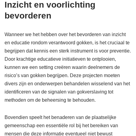
Inzicht en voorlichting
bevorderen
Wanneer we het hebben over het bevorderen van inzicht
en educatie rondom verantwoord gokken, is het cruciaal te
begrijpen dat kennis een sterk instrument is voor preventie.
Door krachtige educatieve initiatieven te ontplooien,
kunnen we een setting creëren waarin deelnemers de
risico’s van gokken begrijpen. Deze projecten moeten
divers zijn en onderwerpen behandelen wisselend van het
identificeren van de signalen van gokverslaving tot
methoden om de beheersing te behouden.
Bovendien speelt het benaderen van de plaatselijke
gemeenschap een essentiële rol bij het bereiken van
mensen die deze informatie eventueel niet bewust