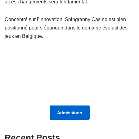
à ces changements sera fondamental.
Concentré sur l’innovation, Spingranny Casino est bien
positionné pour s’épanouir dans le domaine évolutif des
jeux en Belgique.
Admissions
Recent Posts