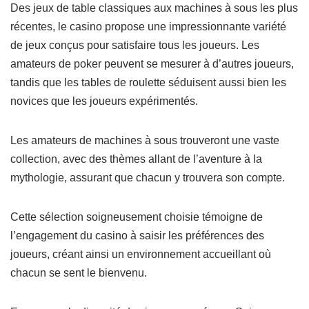
Des jeux de table classiques aux machines à sous les plus
récentes, le casino propose une impressionnante variété
de jeux conçus pour satisfaire tous les joueurs. Les
amateurs de poker peuvent se mesurer à d’autres joueurs,
tandis que les tables de roulette séduisent aussi bien les
novices que les joueurs expérimentés.
Les amateurs de machines à sous trouveront une vaste
collection, avec des thèmes allant de l’aventure à la
mythologie, assurant que chacun y trouvera son compte.
Cette sélection soigneusement choisie témoigne de
l’engagement du casino à saisir les préférences des
joueurs, créant ainsi un environnement accueillant où
chacun se sent le bienvenu.