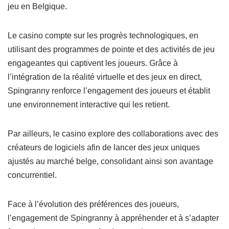
jeu en Belgique.
Le casino compte sur les progrès technologiques, en
utilisant des programmes de pointe et des activités de jeu
engageantes qui captivent les joueurs. Grâce à
l’intégration de la réalité virtuelle et des jeux en direct,
Spingranny renforce l’engagement des joueurs et établit
une environnement interactive qui les retient.
Par ailleurs, le casino explore des collaborations avec des
créateurs de logiciels afin de lancer des jeux uniques
ajustés au marché belge, consolidant ainsi son avantage
concurrentiel.
Face à l’évolution des préférences des joueurs,
l’engagement de Spingranny à appréhender et à s’adapter