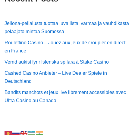
Jellona-pelialusta tuottaa luvallista, varmaa ja vauhdikasta
pelaajatoimintaa Suomessa
Roulettino Casino – Jouez aux jeux de croupier en direct
en France
Vernd aukist fyrir íslenska spilara á Stake Casino
Cashed Casino Anbieter – Live Dealer Spiele in
Deutschland
Bandits manchots et jeux live librement accessibles avec
Ultra Casino au Canada