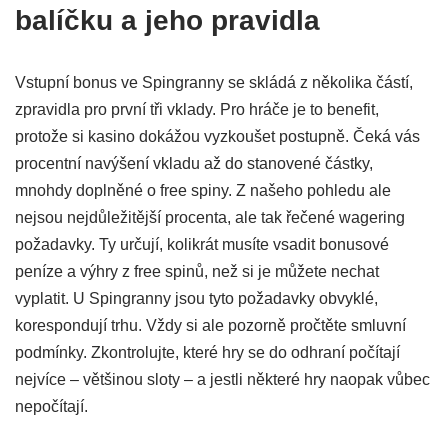
balíčku a jeho pravidla
Vstupní bonus ve Spingranny se skládá z několika částí,
zpravidla pro první tři vklady. Pro hráče je to benefit,
protože si kasino dokážou vyzkoušet postupně. Čeká vás
procentní navýšení vkladu až do stanovené částky,
mnohdy doplněné o free spiny. Z našeho pohledu ale
nejsou nejdůležitější procenta, ale tak řečené wagering
požadavky. Ty určují, kolikrát musíte vsadit bonusové
peníze a výhry z free spinů, než si je můžete nechat
vyplatit. U Spingranny jsou tyto požadavky obvyklé,
korespondují trhu. Vždy si ale pozorně pročtěte smluvní
podmínky. Zkontrolujte, které hry se do odhraní počítají
nejvíce – většinou sloty – a jestli některé hry naopak vůbec
nepočítají.