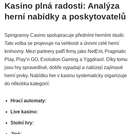
Kasino plná radosti: Analýza
herní nabídky a poskytovatelů
Spingranny Casino spolupracuje předními herními studii.
Tato volba se projevuje na velikosti a úrovni celé herní
knihovny. Mezi partnery patří firmy jako NetEnt, Pragmatic
Play, Play’n GO, Evolution Gaming a Yggdrasil. Díky tomu
jsou hry spravedlivé, dobře vypadají a nabízejí zajímavé
herní prvky. Nabídku her v kasinu systematicky organizuje
do několika kategorií:
Hrací automaty:
Live kasino:
Stolní hry:
Jiné: