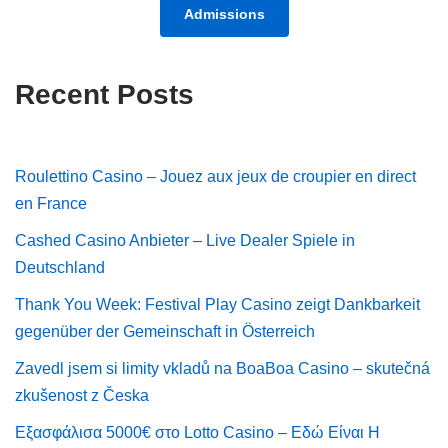
Admissions
Recent Posts
Roulettino Casino – Jouez aux jeux de croupier en direct
en France
Cashed Casino Anbieter – Live Dealer Spiele in
Deutschland
Thank You Week: Festival Play Casino zeigt Dankbarkeit
gegenüber der Gemeinschaft in Österreich
Zavedl jsem si limity vkladů na BoaBoa Casino – skutečná
zkušenost z Česka
Εξασφάλισα 5000€ στο Lotto Casino – Εδώ Είναι Η