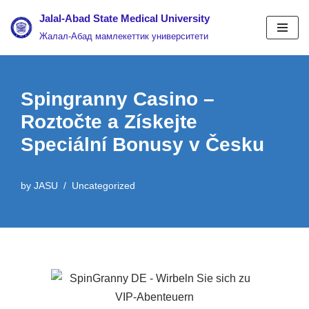
Jalal-Abad State Medical University
Жалал-Абад мамлекеттик университети
Skip
to
content
Spingranny Casino –
Roztočte a Získejte
Speciální Bonusy v Česku
by
JASU
Uncategorized