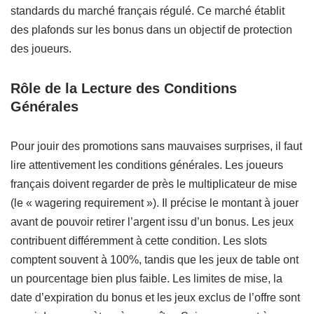
standards du marché français régulé. Ce marché établit
des plafonds sur les bonus dans un objectif de protection
des joueurs.
Rôle de la Lecture des Conditions
Générales
Pour jouir des promotions sans mauvaises surprises, il faut
lire attentivement les conditions générales. Les joueurs
français doivent regarder de près le multiplicateur de mise
(le « wagering requirement »). Il précise le montant à jouer
avant de pouvoir retirer l’argent issu d’un bonus. Les jeux
contribuent différemment à cette condition. Les slots
comptent souvent à 100%, tandis que les jeux de table ont
un pourcentage bien plus faible. Les limites de mise, la
date d’expiration du bonus et les jeux exclus de l’offre sont