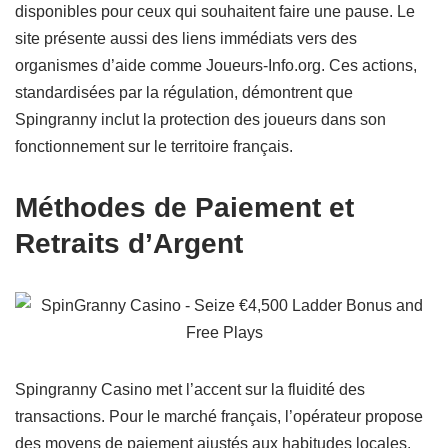
disponibles pour ceux qui souhaitent faire une pause. Le
site présente aussi des liens immédiats vers des
organismes d’aide comme Joueurs-Info.org. Ces actions,
standardisées par la régulation, démontrent que
Spingranny inclut la protection des joueurs dans son
fonctionnement sur le territoire français.
Méthodes de Paiement et
Retraits d’Argent
Spingranny Casino met l’accent sur la fluidité des
transactions. Pour le marché français, l’opérateur propose
des moyens de paiement ajustés aux habitudes locales.