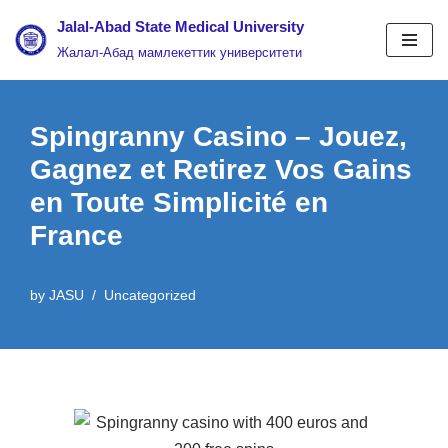
Jalal-Abad State Medical University
Жалал-Абад мамлекеттик университети
Skip
to
content
Spingranny Casino – Jouez,
Gagnez et Retirez Vos Gains
en Toute Simplicité en
France
by
JASU
Uncategorized