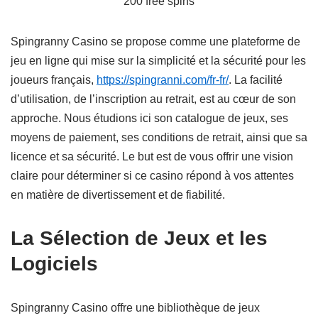
Spingranny Casino se propose comme une plateforme de
jeu en ligne qui mise sur la simplicité et la sécurité pour les
joueurs français,
https://spingranni.com/fr-fr/
. La facilité
d’utilisation, de l’inscription au retrait, est au cœur de son
approche. Nous étudions ici son catalogue de jeux, ses
moyens de paiement, ses conditions de retrait, ainsi que sa
licence et sa sécurité. Le but est de vous offrir une vision
claire pour déterminer si ce casino répond à vos attentes
en matière de divertissement et de fiabilité.
La Sélection de Jeux et les
Logiciels
Spingranny Casino offre une bibliothèque de jeux