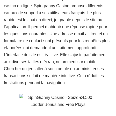
casino en ligne. Spingranny Casino propose différents
canaux de support à ses utilisateurs français. Le plus
rapide est le chat en direct, joignable depuis le site ou
l’application. Il permet d’obtenir une réponse rapide pour
les questions courantes. Une adresse email attitrée et un
formulaire de contact sont présents pour les requêtes plus
élaborées qui demandent un traitement approfondi.
L’interface du site est réactive. Elle s’ajuste parfaitement
aux diverses tailles d’écran, notamment sur mobile.
Chercher un jeu, aller à son compte ou administrer ses
transactions se fait de manière intuitive. Cela réduit les
frustrations pendant la navigation.