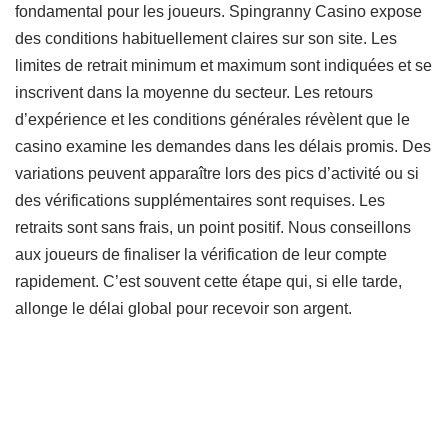
fondamental pour les joueurs. Spingranny Casino expose
des conditions habituellement claires sur son site. Les
limites de retrait minimum et maximum sont indiquées et se
inscrivent dans la moyenne du secteur. Les retours
d’expérience et les conditions générales révèlent que le
casino examine les demandes dans les délais promis. Des
variations peuvent apparaître lors des pics d’activité ou si
des vérifications supplémentaires sont requises. Les
retraits sont sans frais, un point positif. Nous conseillons
aux joueurs de finaliser la vérification de leur compte
rapidement. C’est souvent cette étape qui, si elle tarde,
allonge le délai global pour recevoir son argent.