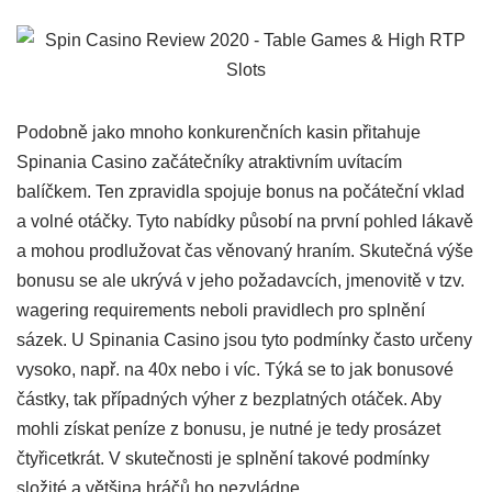
Podobně jako mnoho konkurenčních kasin přitahuje
Spinania Casino začátečníky atraktivním uvítacím
balíčkem. Ten zpravidla spojuje bonus na počáteční vklad
a volné otáčky. Tyto nabídky působí na první pohled lákavě
a mohou prodlužovat čas věnovaný hraním. Skutečná výše
bonusu se ale ukrývá v jeho požadavcích, jmenovitě v tzv.
wagering requirements neboli pravidlech pro splnění
sázek. U Spinania Casino jsou tyto podmínky často určeny
vysoko, např. na 40x nebo i víc. Týká se to jak bonusové
částky, tak případných výher z bezplatných otáček. Aby
mohli získat peníze z bonusu, je nutné je tedy prosázet
čtyřicetkrát. V skutečnosti je splnění takové podmínky
složité a většina hráčů ho nezvládne.