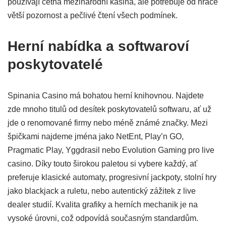
používají četná mezinárodní kasina, ale potřebuje od hráče
větší pozornost a pečlivé čtení všech podmínek.
Herní nabídka a softwaroví
poskytovatelé
Spinania Casino má bohatou herní knihovnou. Najdete
zde mnoho titulů od desítek poskytovatelů softwaru, ať už
jde o renomované firmy nebo méně známé značky. Mezi
špičkami najdeme jména jako NetEnt, Play’n GO,
Pragmatic Play, Yggdrasil nebo Evolution Gaming pro live
casino. Díky touto širokou paletou si vybere každý, ať
preferuje klasické automaty, progresivní jackpoty, stolní hry
jako blackjack a ruletu, nebo autentický zážitek z live
dealer studií. Kvalita grafiky a herních mechanik je na
vysoké úrovni, což odpovídá současným standardům.