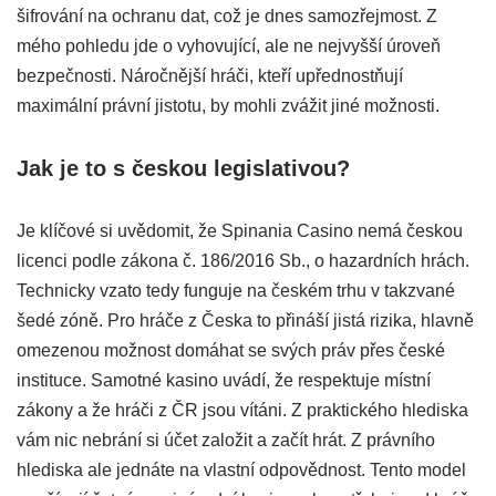
šifrování na ochranu dat, což je dnes samozřejmost. Z
mého pohledu jde o vyhovující, ale ne nejvyšší úroveň
bezpečnosti. Náročnější hráči, kteří upřednostňují
maximální právní jistotu, by mohli zvážit jiné možnosti.
Jak je to s českou legislativou?
Je klíčové si uvědomit, že Spinania Casino nemá českou
licenci podle zákona č. 186/2016 Sb., o hazardních hrách.
Technicky vzato tedy funguje na českém trhu v takzvané
šedé zóně. Pro hráče z Česka to přináší jistá rizika, hlavně
omezenou možnost domáhat se svých práv přes české
instituce. Samotné kasino uvádí, že respektuje místní
zákony a že hráči z ČR jsou vítáni. Z praktického hlediska
vám nic nebrání si účet založit a začít hrát. Z právního
hlediska ale jednáte na vlastní odpovědnost. Tento model