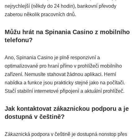
nejrychlejší (někdy do 24 hodin), bankovní převody
zaberou několik pracovních dnů.
Můžu hrát na Spinania Casino z mobilního
telefonu?
Ano, Spinania Casino je plně responzivní a
optimalizované pro hraní přímo v prohlížeči mobilního
zařízení. Nemusíte stahovat žádnou aplikaci. Herní
nabídka a funkce jsou prakticky stejné jako na počítači.
Stačí stabilní internetové připojení a aktuální prohlížeč.
Jak kontaktovat zákaznickou podporu a je
dostupná v češtině?
Zákaznická podpora v češtině je dostupná nonstop přes