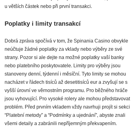
u větších částek nebo při první transakci.
Poplatky i limity transakcí
Dobrá zpráva spočívá v tom, že Spinania Casino obvykle
neúčtuje žádné poplatky za vklady nebo výběry ze své
strany. Pozor si ale dejte na možné poplatky vaší banky
nebo platebního poskytovatele. Limity pro výběry jsou
stanoveny denní, týdenní i měsíční. Tyto limity se mohou
nacházet v řádech tisíců až desetitisíců eur a zvyšují se s
vyšší úrovní ve věrnostním programu. Pro běžného hráče
jsou vyhovující. Pro vysoké rolery ale mohou představovat
problém. Před prvním vkladem vždy navrhuji projít si sekci
“Platební metody” a “Podmínky a ujednání”, abyste znali
všemi detaily a zabránili nepříjemným překvapením.