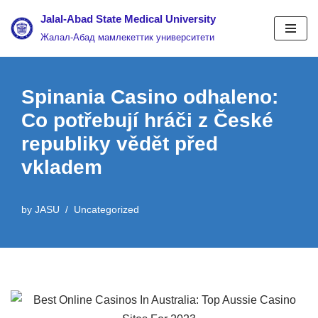
Jalal-Abad State Medical University
Жалал-Абад мамлекеттик университети
Skip
to
content
Spinania Casino odhaleno:
Co potřebují hráči z České
republiky vědět před
vkladem
by
JASU
Uncategorized