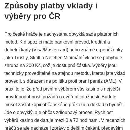
Způsoby platby vklady i
výběry pro ČR
Pro české hráče je nachystána obvyklá sada platebních
metod. K dispozici máte bankovní převod, kreditní a
debetní karty (Visa/Mastercard) nebo známé e-peněženky
jako Trustly, Skrill a Neteller. Minimální vklad se pohybuje
zhruba na 200 Kč, což je dostupná částka. Výběry jsou
technicky proveditelné na stejnou metodu, kterou jste vklad
provedli, s důrazem na politiku proti praní peněz (AML). V
praxi to je, že před prvním výběrem vás kasino s největší
pravděpodobností požádá o ověření totožnosti. Budete
muset zaslat kopii občanského průkazu a doklad o bydlišti.
Jde o obvyklý, ale občas zdlouhavý proces. Rychlost
výběrů kasino deklaruje mezi 0 a 72 hodinami. V recenzích
hráčů se ale nacházejí zprávy o delším čekání, především