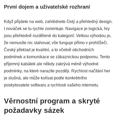
První dojem a uživatelské rozhraní
Když přijdete na web, zahlédnete čistý a přehledný design.
I nováček se tu rychle zorientuje. Navigace je logická, hry
jsou přehledně rozdělené do kategorií. Velkou výhodou je,
že nemusíte nic stahovat, vše funguje přímo v prohlížeči.
Český překlad je kvalitní, a to včetně obchodních
podmínek a komunikace se zákaznickou podporou. Tento
příjemný kabátek ale někdy zakrývá méně výhodné
podmínky, na které narazíte později. Rychlost načítání her
je slušná, ale může kolísat podle konkrétního
poskytovatele softwaru a rychlosti vašeho internetu.
Věrnostní program a skryté
požadavky sázek