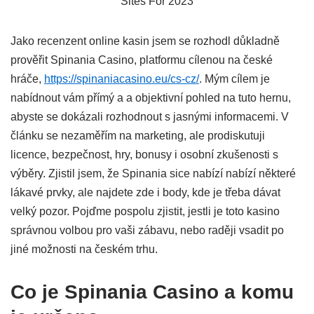
Jako recenzent online kasin jsem se rozhodl důkladně
prověřit Spinania Casino, platformu cílenou na české
hráče,
https://spinaniacasino.eu/cs-cz/
. Mým cílem je
nabídnout vám přímý a a objektivní pohled na tuto hernu,
abyste se dokázali rozhodnout s jasnými informacemi. V
článku se nezaměřím na marketing, ale prodiskutuji
licence, bezpečnost, hry, bonusy i osobní zkušenosti s
výběry. Zjistil jsem, že Spinania sice nabízí nabízí některé
lákavé prvky, ale najdete zde i body, kde je třeba dávat
velký pozor. Pojďme pospolu zjistit, jestli je toto kasino
správnou volbou pro vaši zábavu, nebo raději vsadit po
jiné možnosti na českém trhu.
Co je Spinania Casino a komu