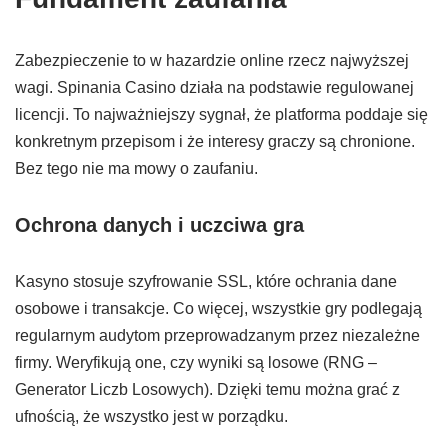
Zabezpieczenie to w hazardzie online rzecz najwyższej
wagi. Spinania Casino działa na podstawie regulowanej
licencji. To najważniejszy sygnał, że platforma poddaje się
konkretnym przepisom i że interesy graczy są chronione.
Bez tego nie ma mowy o zaufaniu.
Ochrona danych i uczciwa gra
Kasyno stosuje szyfrowanie SSL, które ochrania dane
osobowe i transakcje. Co więcej, wszystkie gry podlegają
regularnym audytom przeprowadzanym przez niezależne
firmy. Weryfikują one, czy wyniki są losowe (RNG –
Generator Liczb Losowych). Dzięki temu można grać z
ufnością, że wszystko jest w porządku.