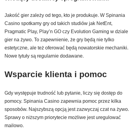
Jakość gier zależy od tego, kto je produkuje. W Spinania
Casino spotkamy gry od takich studiów jak NetEnt,
Pragmatic Play, Play’n GO czy Evolution Gaming w dziale
gier na żywo. To zapewnienie, że gry będą nie tylko
estetyczne, ale też oferować będą nowatorskie mechaniki.
Nowe tytuły są regularnie dodawane.
Wsparcie klienta i pomoc
Gdy występuje trudność lub pytanie, liczy się dostęp do
pomocy. Spinania Casino zapewnia pomoc przez kilka
sposobów. Najszybszą opcją jest zazwyczaj czat na żywo.
Sprawy o niższym priorytecie możliwe jest uregulować
mailowo.