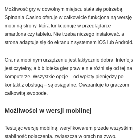
Możliwość gry w dowolnym miejscu stała się potrzebą.
Spinania Casino oferuje w całkowicie funkcjonalną wersję
mobilną strony, która funkcjonuje w przeglądarce
smartfona czy tabletu. Nie trzeba niczego instalować, a
strona adaptuje się do ekranu z systemem iOS lub Android.
Gra na mobilnym urządzeniu jest faktycznie dobra. Interfejs
jest czytelny, a biblioteka gier prawie nie różni się od tej na
komputerze. Wszystkie opcje – od wpłaty pieniędzy po
kontakt z obsługą – są osiągalne. Gwarantuje to graczom
całkowitą swobodę.
Możliwości w wersji mobilnej
Testując wersję mobilną, weryfikowałem przede wszystkim
stabilność połączenia, zwłaszcza w grach na żywo.