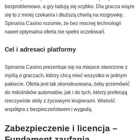
bezproblemowo, a gry ładują się szybko. Dla gracza wiąże
się to z mniej czekania i dłuższą chwilą na rozgrywkę.
Spinania Casino rozumie, że bez mocnej technologii
nawet optymalna oferta nie spełni oczekiwań.
Cel i adresaci platformy
Spinania Casino prezentuje się na miejsce stworzone z
myślą o graczach, którzy chcą mieć wszystko w jednym
pakiecie. Oferta jest tak skonstruowana, żeby przemówić
do miłośników automatów, jak i do tych, którzy preferują
rzeczywiste stoły z życiowymi krupierami. Wielość
współgra z bezpieczeństwem i wygodą.
Zabezpieczenie i licencja –
Fundament zaufania