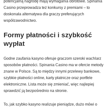
potencjalną nagrodę mają wymagania obrotowe. Spinania
Casino przeprowadza też konkursy z premiami – to
doskonała alternatywa dla graczy preferujących
współzawodnictwo.
Formy płatności i szybkość
wypłat
Godne zaufania kasyno oferuje graczom szeroki wachlarz
sposobów płatności. Spinania Casino ma w ofercie metody
znane w Polsce. Są to między innymi przelewy bankowe,
szybkie płatności online, karty płatnicze oraz portfele
elektroniczne. Lista może się zmieniać, więc najlepiej
sprawdzić ją bezpośrednio na stronie.
To, jak szybko kasyno realizuje pieniądze, dużo mówi o