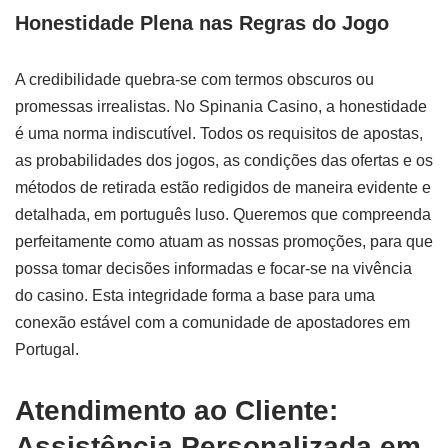
Honestidade Plena nas Regras do Jogo
A credibilidade quebra-se com termos obscuros ou
promessas irrealistas. No Spinania Casino, a honestidade
é uma norma indiscutível. Todos os requisitos de apostas,
as probabilidades dos jogos, as condições das ofertas e os
métodos de retirada estão redigidos de maneira evidente e
detalhada, em português luso. Queremos que compreenda
perfeitamente como atuam as nossas promoções, para que
possa tomar decisões informadas e focar-se na vivência
do casino. Esta integridade forma a base para uma
conexão estável com a comunidade de apostadores em
Portugal.
Atendimento ao Cliente:
Assistência Personalizada em