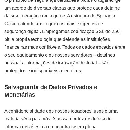
O princípio de segurança verdadeira para Portugal exige
um acordo de diversas etapas que protege cada detalhe
da sua interação com a gente. A estrutura do Spinania
Casino atende aos requisitos mais exigentes de
segurança digital. Empregamos codificação SSL de 256-
bit, a própria tecnologia que defende as instituições
financeiras mais confiáveis. Todos os dados trocados entre
o seu equipamento e os nossos servidores – detalhes
pessoais, informações de transação, historial – são
protegidos e indisponíveis a terceiros.
Salvaguarda de Dados Privados e
Monetárias
A confidencialidade dos nossos jogadores lusos é uma
matéria séria para nós. A nossa diretriz de defesa de
informações é estrita e encontra-se em plena