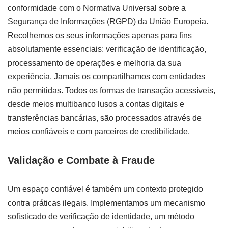
conformidade com o Normativa Universal sobre a
Segurança de Informações (RGPD) da União Europeia.
Recolhemos os seus informações apenas para fins
absolutamente essenciais: verificação de identificação,
processamento de operações e melhoria da sua
experiência. Jamais os compartilhamos com entidades
não permitidas. Todos os formas de transação acessíveis,
desde meios multibanco lusos a contas digitais e
transferências bancárias, são processados através de
meios confiáveis e com parceiros de credibilidade.
Validação e Combate à Fraude
Um espaço confiável é também um contexto protegido
contra práticas ilegais. Implementamos um mecanismo
sofisticado de verificação de identidade, um método