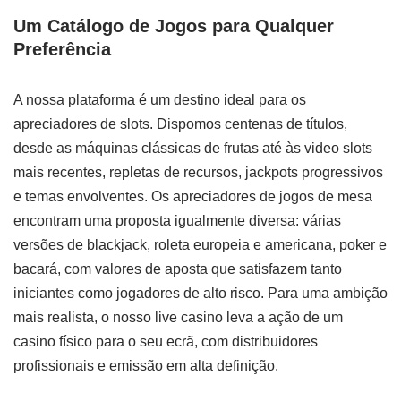
Um Catálogo de Jogos para Qualquer
Preferência
A nossa plataforma é um destino ideal para os
apreciadores de slots. Dispomos centenas de títulos,
desde as máquinas clássicas de frutas até às video slots
mais recentes, repletas de recursos, jackpots progressivos
e temas envolventes. Os apreciadores de jogos de mesa
encontram uma proposta igualmente diversa: várias
versões de blackjack, roleta europeia e americana, poker e
bacará, com valores de aposta que satisfazem tanto
iniciantes como jogadores de alto risco. Para uma ambição
mais realista, o nosso live casino leva a ação de um
casino físico para o seu ecrã, com distribuidores
profissionais e emissão em alta definição.