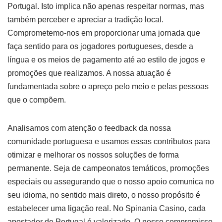
Portugal. Isto implica não apenas respeitar normas, mas
também perceber e apreciar a tradição local.
Comprometemo-nos em proporcionar uma jornada que
faça sentido para os jogadores portugueses, desde a
língua e os meios de pagamento até ao estilo de jogos e
promoções que realizamos. A nossa atuação é
fundamentada sobre o apreço pelo meio e pelas pessoas
que o compõem.
Analisamos com atenção o feedback da nossa
comunidade portuguesa e usamos essas contributos para
otimizar e melhorar os nossos soluções de forma
permanente. Seja de campeonatos temáticos, promoções
especiais ou assegurando que o nosso apoio comunica no
seu idioma, no sentido mais direto, o nosso propósito é
estabelecer uma ligação real. No Spinania Casino, cada
apostador de Portugal é valorizado. O nosso compromisso