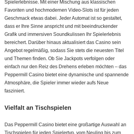
Spielerlebnisse. Mit einer Mischung aus klassischen
Favoriten und hochmodernen Video-Slots ist für jeden
Geschmack etwas dabei. Jeder Automat ist so gestaltet,
dass er Ihre Sinne anspricht und mit beeindruckender
Grafik und immersiven Soundkulissen Ihr Spielerlebnis
bereichert. Darüber hinaus aktualisiert das Casino sein
Angebot regelmäßig, sodass Sie stets die neuesten Titel
und Themen finden. Ob Sie Jackpots verfolgen oder
einfach nur den Reiz des Drehens erleben möchten – das
Peppermill Casino bietet eine dynamische und spannende
Atmosphäre, die Spieler immer wieder aufs Neue
fasziniert.
Vielfalt an Tischspielen
Das Peppermill Casino bietet eine großartige Auswahl an
Tischspielen für jeden Spielertyp, vom Neuling bis zum