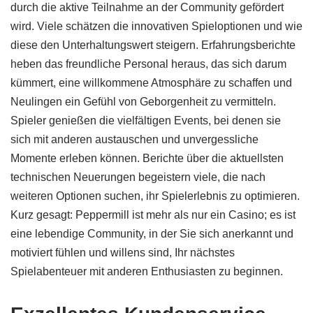
durch die aktive Teilnahme an der Community gefördert
wird. Viele schätzen die innovativen Spieloptionen und wie
diese den Unterhaltungswert steigern. Erfahrungsberichte
heben das freundliche Personal heraus, das sich darum
kümmert, eine willkommene Atmosphäre zu schaffen und
Neulingen ein Gefühl von Geborgenheit zu vermitteln.
Spieler genießen die vielfältigen Events, bei denen sie
sich mit anderen austauschen und unvergessliche
Momente erleben können. Berichte über die aktuellsten
technischen Neuerungen begeistern viele, die nach
weiteren Optionen suchen, ihr Spielerlebnis zu optimieren.
Kurz gesagt: Peppermill ist mehr als nur ein Casino; es ist
eine lebendige Community, in der Sie sich anerkannt und
motiviert fühlen und willens sind, Ihr nächstes
Spielabenteuer mit anderen Enthusiasten zu beginnen.