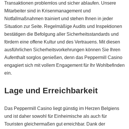
Transaktionen problemlos und sicher ablaufen. Unsere
Mitarbeiter sind in Krisenmanagement und
Notfallmaßnahmen trainiert und stehen Ihnen in jeder
Situation zur Seite. Regelmäßige Audits und Inspektionen
bestätigen die Befolgung aller Sicherheitsstandards und
fördern eine offene Kultur und des Vertrauens. Mit diesen
ausführlichen Sicherheitsvorkehrungen können Sie Ihren
Aufenthalt sorglos genießen, denn das Peppermill Casino
engagiert sich mit vollem Engagement für Ihr Wohlbefinden
ein.
Lage und Erreichbarkeit
Das Peppermill Casino liegt günstig im Herzen Belgiens
und ist daher sowohl für Einheimische als auch für
Touristen gleichermaßen gut erreichbar. Dank der