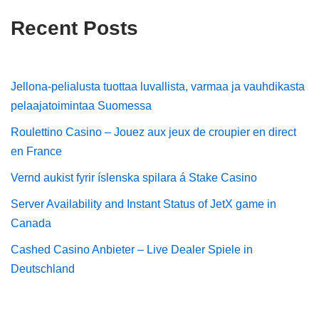
Recent Posts
Jellona-pelialusta tuottaa luvallista, varmaa ja vauhdikasta
pelaajatoimintaa Suomessa
Roulettino Casino – Jouez aux jeux de croupier en direct
en France
Vernd aukist fyrir íslenska spilara á Stake Casino
Server Availability and Instant Status of JetX game in
Canada
Cashed Casino Anbieter – Live Dealer Spiele in
Deutschland