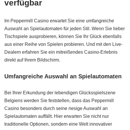
verfügbar
Im Peppermill Casino erwartet Sie eine umfangreiche
Auswahl an Spielautomaten für jeden Stil. Wenn Sie lieber
Tischspiele ausprobieren, können Sie Ihr Glück ebenfalls
aus einer Reihe von Spielen probieren. Und mit den Live-
Dealern erfahren Sie ein mitreißendes Casino-Erlebnis
direkt auf Ihrem Bildschirm.
Umfangreiche Auswahl an Spielautomaten
Bei Ihrer Erkundung der lebendigen Glücksspielszene
Belgiens werden Sie feststellen, dass das Peppermill
Casino besonders durch seine riesige Auswahl an
Spielautomaten auffällt. Hier erwarten Sie nicht nur
traditionelle Optionen, sondern eine Welt innovativer