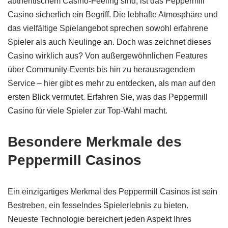
authentischem Casino-Feeling sind, ist das Peppermill
Casino sicherlich ein Begriff. Die lebhafte Atmosphäre und
das vielfältige Spielangebot sprechen sowohl erfahrene
Spieler als auch Neulinge an. Doch was zeichnet dieses
Casino wirklich aus? Von außergewöhnlichen Features
über Community-Events bis hin zu herausragendem
Service – hier gibt es mehr zu entdecken, als man auf den
ersten Blick vermutet. Erfahren Sie, was das Peppermill
Casino für viele Spieler zur Top-Wahl macht.
Besondere Merkmale des
Peppermill Casinos
Ein einzigartiges Merkmal des Peppermill Casinos ist sein
Bestreben, ein fesselndes Spielerlebnis zu bieten.
Neueste Technologie bereichert jeden Aspekt Ihres