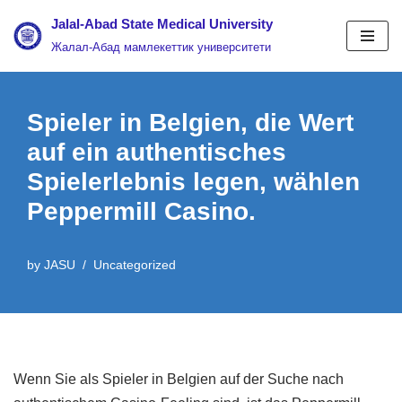
Jalal-Abad State Medical University
Жалал-Абад мамлекеттик университети
Skip
to
content
Spieler in Belgien, die Wert
auf ein authentisches
Spielerlebnis legen, wählen
Peppermill Casino.
by
JASU
Uncategorized
Wenn Sie als Spieler in Belgien auf der Suche nach