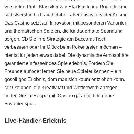
versierten Profi. Klassiker wie Blackjack und Roulette sind
selbstverständlich auch dabei, aber das ist erst der Anfang.
Das Casino setzt auf Innovation mit besonderen Varianten
und thematischen Spielen, die für dauerhafte Spannung
sorgen. Ob Sie Ihre Strategie am Baccarat-Tisch
verbessern oder Ihr Glück beim Poker testen möchten –
hier ist für jeden etwas dabei. Die dynamische Atmosphäre
garantiert ein fesselndes Spielerlebnis. Fordern Sie
Freunde auf oder lernen Sie neue Spieler kennen – ein
geselliges Erlebnis, dem man sich kaum entziehen kann.
Mit Optionen, die Kreativität und Wettbewerb anregen,
finden Sie im Peppermill Casino garantiert Ihr neues
Favoritenspiel.
Live-Händler-Erlebnis