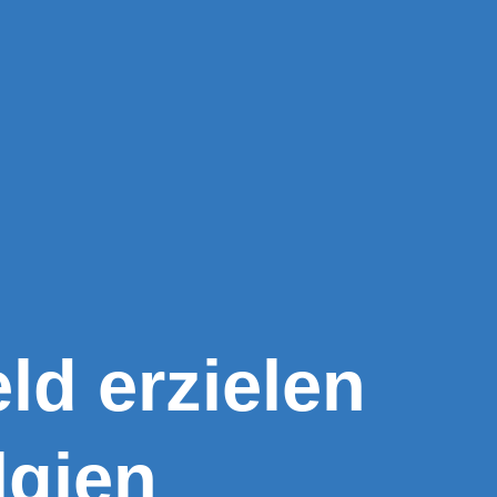
ld erzielen
lgien