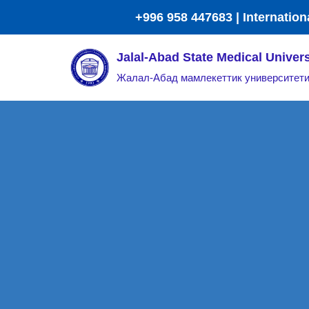
+996 958 447683 | Internation
Skip
Jalal-Abad State Medical Univers
to
Жалал-Абад мамлекеттик университет
content