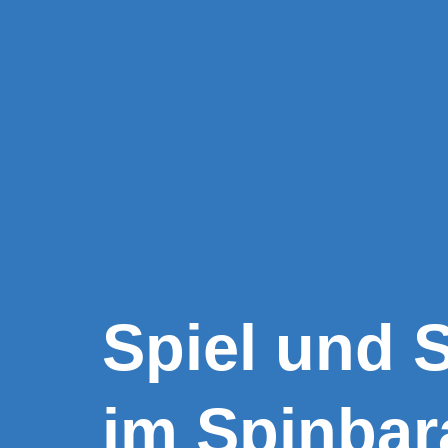
Spiel und S
im Spinbar