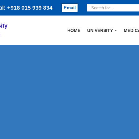
al: +918 015 939 834
Email
ity
HOME
UNIVERSITY
MEDIC
и