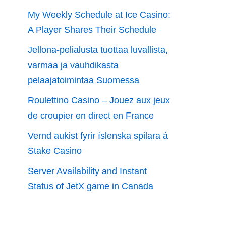
My Weekly Schedule at Ice Casino:
A Player Shares Their Schedule
Jellona-pelialusta tuottaa luvallista,
varmaa ja vauhdikasta
pelaajatoimintaa Suomessa
Roulettino Casino – Jouez aux jeux
de croupier en direct en France
Vernd aukist fyrir íslenska spilara á
Stake Casino
Server Availability and Instant
Status of JetX game in Canada