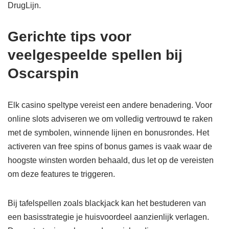
DrugLijn.
Gerichte tips voor
veelgespeelde spellen bij
Oscarspin
Elk casino speltype vereist een andere benadering. Voor
online slots adviseren we om volledig vertrouwd te raken
met de symbolen, winnende lijnen en bonusrondes. Het
activeren van free spins of bonus games is vaak waar de
hoogste winsten worden behaald, dus let op de vereisten
om deze features te triggeren.
Bij tafelspellen zoals blackjack kan het bestuderen van
een basisstrategie je huisvoordeel aanzienlijk verlagen.