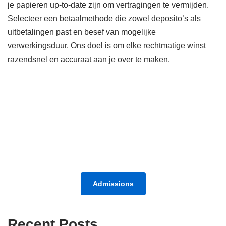
je papieren up-to-date zijn om vertragingen te vermijden.
Selecteer een betaalmethode die zowel deposito’s als
uitbetalingen past en besef van mogelijke
verwerkingsduur. Ons doel is om elke rechtmatige winst
razendsnel en accuraat aan je over te maken.
Admissions
Recent Posts