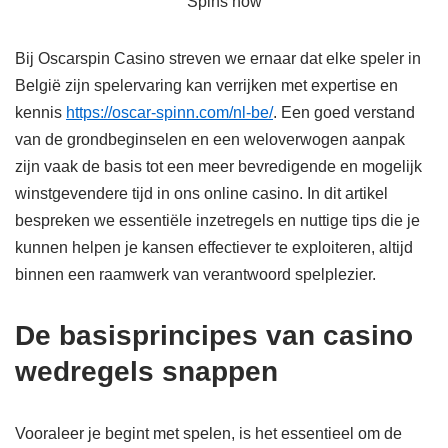
Bij Oscarspin Casino streven we ernaar dat elke speler in
België zijn spelervaring kan verrijken met expertise en
kennis
https://oscar-spinn.com/nl-be/
. Een goed verstand
van de grondbeginselen en een weloverwogen aanpak
zijn vaak de basis tot een meer bevredigende en mogelijk
winstgevendere tijd in ons online casino. In dit artikel
bespreken we essentiële inzetregels en nuttige tips die je
kunnen helpen je kansen effectiever te exploiteren, altijd
binnen een raamwerk van verantwoord spelplezier.
De basisprincipes van casino
wedregels snappen
Vooraleer je begint met spelen, is het essentieel om de