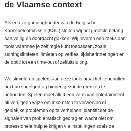
de Vlaamse context
Als een vergunninghouder van de Belgische
Kansspelcommissie (KSC) stellen wij het grootste belang
aan veilig en doordacht gokken. Wij leveren een reeks aan
tools waarmee je zelf regie kunt toepassen, zoals
stortingslimieten, limieten op verlies, tijdsherinneringen en
de optic tot een time-out of zelfuitsluiting.
We stimuleren spelers aan deze tools proactief te benutten
om hun speelgedrag binnen gezonde grenzen te
behouden. Spelen moet altijd een vorm van entertainment
blijven, geen wijze om inkomsten te verwerven of
geldelijke problemen op te verhelpen. Identificeer de
signalen van problematisch gedrag en wacht niet om
professionele hulp te krijgen via instellingen zoals de