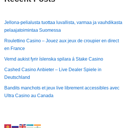
Jellona-pelialusta tuottaa luvallista, varmaa ja vauhdikasta
pelaajatoimintaa Suomessa
Roulettino Casino – Jouez aux jeux de croupier en direct
en France
Vernd aukist fyrir íslenska spilara á Stake Casino
Cashed Casino Anbieter – Live Dealer Spiele in
Deutschland
Bandits manchots et jeux live librement accessibles avec
Ultra Casino au Canada