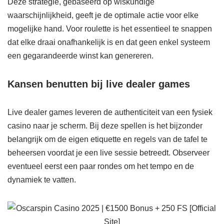
Deze strategie, gebaseerd op wiskundige
waarschijnlijkheid, geeft je de optimale actie voor elke
mogelijke hand. Voor roulette is het essentieel te snappen
dat elke draai onafhankelijk is en dat geen enkel systeem
een gegarandeerde winst kan genereren.
Kansen benutten bij live dealer games
Live dealer games leveren de authenticiteit van een fysiek
casino naar je scherm. Bij deze spellen is het bijzonder
belangrijk om de eigen etiquette en regels van de tafel te
beheersen voordat je een live sessie betreedt. Observeer
eventueel eerst een paar rondes om het tempo en de
dynamiek te vatten.