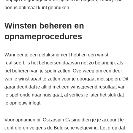
bonus optimaal kunt gebruiken.
Winsten beheren en
opnameprocedures
Wanneer je een geluksmoment hebt en een winst
realiseert, is het beheersen daarvan net zo belangrijk als
het beheren van je spelinzetten. Overweeg om een deel
van je winst apart te zetten voor je doorgaat met spelen. Dit
garandeert dat je altijd met een winstgevend resultaat van
je spelronde naar huis gaat, al verlies je later het stuk dat
je opnieuw inlegt.
Voor opnamen bij Oscarspin Casino dien je je account te
controleren volgens de Belgische wetgeving. Let erop dat