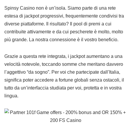
Spinsy Casino non è un’isola. Siamo parte di una rete
estesa di jackpot progressivi, frequentemente condivisi tra
diverse piattaforme. Il risultato? Il pool di premi a cui
contribuite attivamente e da cui pescherete è molto, molto
più grande. La nostra connessione è il vostro beneficio.
Grazie a questa rete integrata, i jackpot aumentano a una
velocità notevole, toccando somme che meritano davvero
l’aggettivo “da sogno”. Per voi che partecipate dall’Italia,
significa poter accedere a fortune globali senza ostacoli, il
tutto da un’interfaccia studiata per voi, protetta e in vostra
lingua.