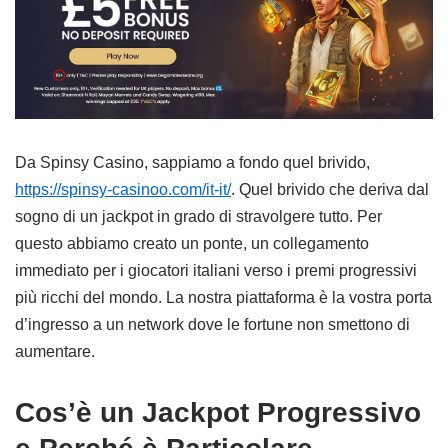
Da Spinsy Casino, sappiamo a fondo quel brivido,
https://spinsy-casinoo.com/it-it/
. Quel brivido che deriva dal
sogno di un jackpot in grado di stravolgere tutto. Per
questo abbiamo creato un ponte, un collegamento
immediato per i giocatori italiani verso i premi progressivi
più ricchi del mondo. La nostra piattaforma è la vostra porta
d’ingresso a un network dove le fortune non smettono di
aumentare.
Cos’è un Jackpot Progressivo