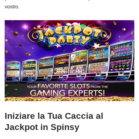
vostro.
Iniziare la Tua Caccia al
Jackpot in Spinsy