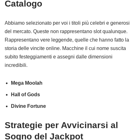
Catalogo
Abbiamo selezionato per voi i titoli più celebri e generosi
del mercato. Queste non rappresentano slot qualunque.
Rappresentano vere leggende, quelle che hanno fatto la
storia delle vincite online. Macchine il cui nome suscita
subito festeggiamenti e assegni dalle dimensioni
incredibili.
Mega Moolah
Hall of Gods
Divine Fortune
Strategie per Avvicinarsi al
Sogno del Jackpot