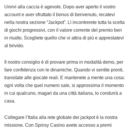
Unirvi alla caccia è agevole. Dopo aver aperto il vostro
account e aver sfruttato il bonus di benvenuto, recatevi
nella nostra sezione “Jackpot”. Lì incontrerete tutta la scelta
di giochi progressivi, con il valore corrente del premio ben
in risalto. Scegliete quello che vi attira di più e apprestatevi
al brivido.
Il nostro consiglio è di provare prima in modalità demo, per
fare confidenza con le dinamiche. Quando vi sentite pronti,
transitate alle giocate reali. E mantenete a mente una cosa:
ogni volta che quel numero sale, si approssima il momento
in cui qualcuno, magari da una città italiana, lo condurrà a
casa.
Collegare l’Italia alla rete globale dei jackpot è la nostra
missione. Con Spinsy Casino avete accesso a premi