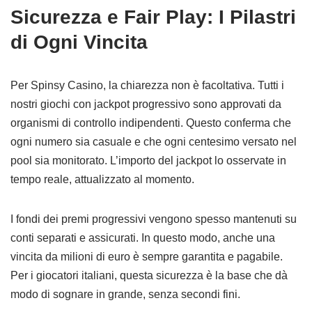
Sicurezza e Fair Play: I Pilastri
di Ogni Vincita
Per Spinsy Casino, la chiarezza non è facoltativa. Tutti i
nostri giochi con jackpot progressivo sono approvati da
organismi di controllo indipendenti. Questo conferma che
ogni numero sia casuale e che ogni centesimo versato nel
pool sia monitorato. L’importo del jackpot lo osservate in
tempo reale, attualizzato al momento.
I fondi dei premi progressivi vengono spesso mantenuti su
conti separati e assicurati. In questo modo, anche una
vincita da milioni di euro è sempre garantita e pagabile.
Per i giocatori italiani, questa sicurezza è la base che dà
modo di sognare in grande, senza secondi fini.