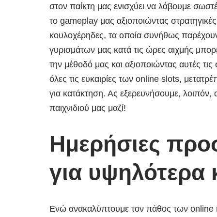
στον παίκτη μας ενισχύει να λάβουμε σωστ
το gameplay μας αξιοποιώντας στρατηγικές
κουλοχέρηδες, τα οποία συνήθως παρέχου
γυρισμάτων μας κατά τις ώρες αιχμής μπορεί
την μέθοδό μας και αξιοποιώντας αυτές τι
όλες τις ευκαιρίες των online slots, μετατ
για κατάκτηση. Ας εξερευνήσουμε, λοιπόν, α
παιχνιδιού μας μαζί!
Ημερήσιες προ
για υψηλότερα 
Ενώ ανακαλύπτουμε τον πάθος των online 