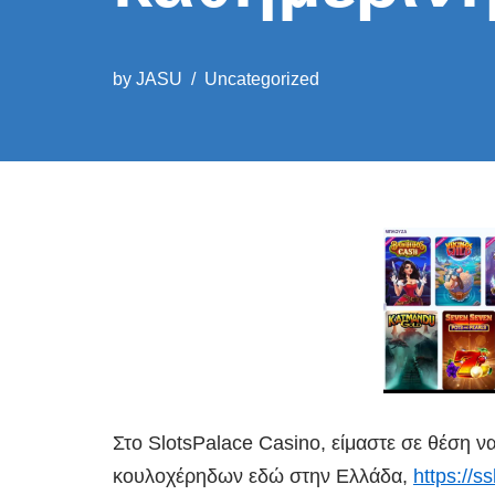
by
JASU
Uncategorized
Στο SlotsPalace Casino, είμαστε σε θέση 
κουλοχέρηδων εδώ στην Ελλάδα,
https://s