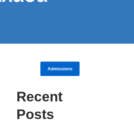
Admissions
Recent
Posts