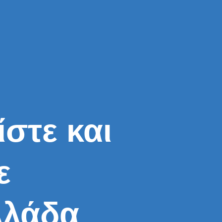
ίστε και
ε
λλάδα