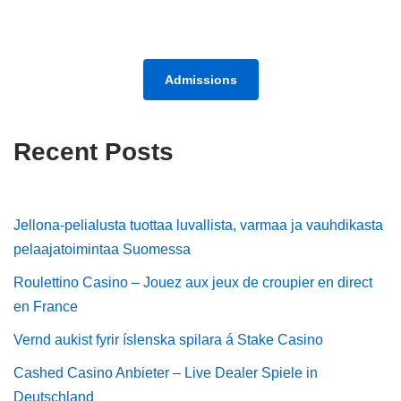
Admissions
Recent Posts
Jellona-pelialusta tuottaa luvallista, varmaa ja vauhdikasta
pelaajatoimintaa Suomessa
Roulettino Casino – Jouez aux jeux de croupier en direct
en France
Vernd aukist fyrir íslenska spilara á Stake Casino
Cashed Casino Anbieter – Live Dealer Spiele in
Deutschland