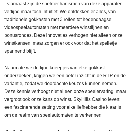
Daarnaast zijn de spelmechanismen van deze apparaten
verfijnd maar toch intuïtief. We ontdekken er alles, van
traditionele gokkasten met 3 rollen tot hedendaagse
videospeelautomaten met meerdere winstlijnen en
bonusrondes. Deze innovaties verhogen niet alleen onze
winstkansen, maar zorgen er ook voor dat het spelletje
spannend blijft.
Naarmate we de fijne kneepjes van elke gokkast
onderzoeken, krijgen we een beter inzicht in de RTP en de
variantie, zodat we doordachte keuzes kunnen nemen.
Deze kennis verhoogt niet alleen onze speelervaring, maar
vergroot ook onze kans op winst. SkyHills Casino levert
een fascinerende setting voor elke liefhebber die klaar is
om de realm van speelautomaten te verkennen.