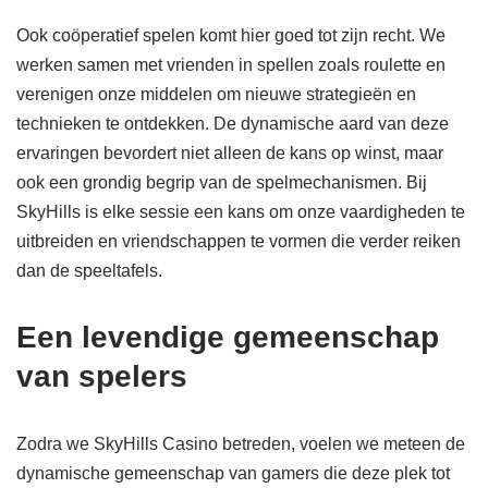
Ook coöperatief spelen komt hier goed tot zijn recht. We
werken samen met vrienden in spellen zoals roulette en
verenigen onze middelen om nieuwe strategieën en
technieken te ontdekken. De dynamische aard van deze
ervaringen bevordert niet alleen de kans op winst, maar
ook een grondig begrip van de spelmechanismen. Bij
SkyHills is elke sessie een kans om onze vaardigheden te
uitbreiden en vriendschappen te vormen die verder reiken
dan de speeltafels.
Een levendige gemeenschap
van spelers
Zodra we SkyHills Casino betreden, voelen we meteen de
dynamische gemeenschap van gamers die deze plek tot