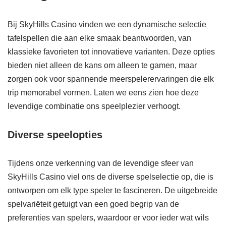
Bij SkyHills Casino vinden we een dynamische selectie
tafelspellen die aan elke smaak beantwoorden, van
klassieke favorieten tot innovatieve varianten. Deze opties
bieden niet alleen de kans om alleen te gamen, maar
zorgen ook voor spannende meerspelerervaringen die elk
trip memorabel vormen. Laten we eens zien hoe deze
levendige combinatie ons speelplezier verhoogt.
Diverse speelopties
Tijdens onze verkenning van de levendige sfeer van
SkyHills Casino viel ons de diverse spelselectie op, die is
ontworpen om elk type speler te fascineren. De uitgebreide
spelvariëteit getuigt van een goed begrip van de
preferenties van spelers, waardoor er voor ieder wat wils