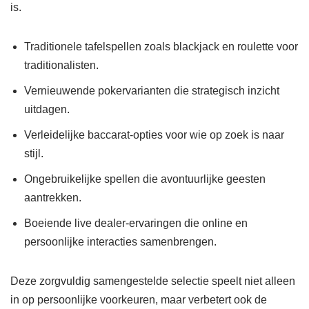
is.
Traditionele tafelspellen zoals blackjack en roulette voor
traditionalisten.
Vernieuwende pokervarianten die strategisch inzicht
uitdagen.
Verleidelijke baccarat-opties voor wie op zoek is naar
stijl.
Ongebruikelijke spellen die avontuurlijke geesten
aantrekken.
Boeiende live dealer-ervaringen die online en
persoonlijke interacties samenbrengen.
Deze zorgvuldig samengestelde selectie speelt niet alleen
in op persoonlijke voorkeuren, maar verbetert ook de