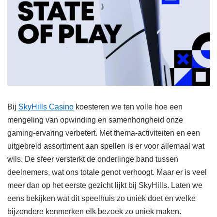
Bij
SkyHills Casino
koesteren we ten volle hoe een
mengeling van opwinding en samenhorigheid onze
gaming-ervaring verbetert. Met thema-activiteiten en een
uitgebreid assortiment aan spellen is er voor allemaal wat
wils. De sfeer versterkt de onderlinge band tussen
deelnemers, wat ons totale genot verhoogt. Maar er is veel
meer dan op het eerste gezicht lijkt bij SkyHills. Laten we
eens bekijken wat dit speelhuis zo uniek doet en welke
bijzondere kenmerken elk bezoek zo uniek maken.