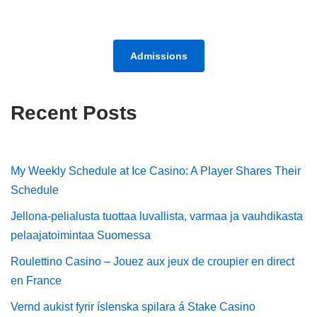
Admissions
Recent Posts
My Weekly Schedule at Ice Casino: A Player Shares Their
Schedule
Jellona-pelialusta tuottaa luvallista, varmaa ja vauhdikasta
pelaajatoimintaa Suomessa
Roulettino Casino – Jouez aux jeux de croupier en direct
en France
Vernd aukist fyrir íslenska spilara á Stake Casino