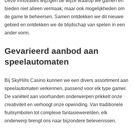
Deze innovaties wijzigen de wijze waarop we gamen en
bieden niet alleen vermaak, maar ook mogelijkheden om
de game te beheersen. Samen ontdekken we dit nieuwe
gebied en ontdekken we de blijdschap van spelen in een
ander vorm.
Gevarieerd aanbod aan
speelautomaten
Bij SkyHills Casino kunnen we een divers assortiment aan
speelautomaten verkennen, passend voor elk type gamer.
De variëteit aan voorhanden onderwerpen prikkelt onze
creativiteit en verhoogt onze opwinding. Van traditionele
fruitsymbolen tot complexe fantasiewerelden, elk
onderwerp brengt ons naar bijzondere belevenissen.