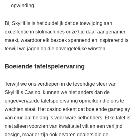
opwinding.
Bij SkyHills is het duidelijk dat de toewijding aan
excellentie in slotmachines onze tijd daar aangenamer
maakt, waardoor elk bezoek spannend en inspirerend is
terwijl we jagen op die onvergetelijke winsten.
Boeiende tafelspelervaring
Terwijl we ons verdiepen in de levendige sfeer van
SkyHills Casino, kunnen we niet anders dan de
ongeëvenaarde tafelspelervaring opmerken die ons te
wachten staat. Het casino erkent dat boeiende gameplay
van cruciaal belang is voor ware liefhebbers. Elke tafel is
niet alleen voorzien van kwalitatief vilt en een verfijnd
design, maar er zijn ook ervaren dealers die de