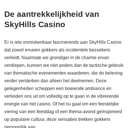
De aantrekkelijkheid van
SkyHills Casino
Er is iets onmiskenbaar fascinerends aan SkyHills Casino
dat zowel ervaren gokkers als incidentele bezoekers
verleidt. Naarmate we grondiger in de charme ervan
verdiepen, kunnen we niet anders dan de tactische gebruik
van thematische evenementen waarderen, die de beleving
verder versterken dan alleen het deelnemen. Deze
gelegenheden scheppen een boeiende ambiance en
verleiden ons uit om volledig op te gaan in de vibrerende
energie van het casino. Of het nu gaat om een feestelijke
viering van een feestdag of een thema-avond geïnspireerd
op populaire cultuur, deze sensaties trekken gokkers
persoonlijk aan.