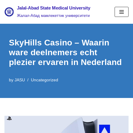
Jalal-Abad State Medical University
Жалал-Абад мамлекеттик университети
Skip
to
content
SkyHills Casino – Waarin
ware deelnemers echt
plezier ervaren in Nederland
by
JASU
Uncategorized