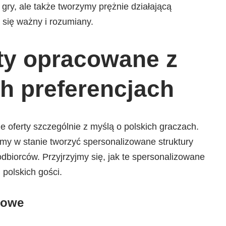
z gry, ale także tworzymy prężnie działającą
 się ważny i rozumiany.
ty opracowane z
h preferencjach
 oferty szczególnie z myślą o polskich graczach.
śmy w stanie tworzyć spersonalizowane struktury
biorców. Przyjrzyjmy się, jak te spersonalizowane
 polskich gości.
sowe