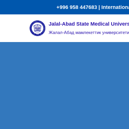
+996 958 447683 | Internation
Skip
Jalal-Abad State Medical Univers
to
Жалал-Абад мамлекеттик университет
content