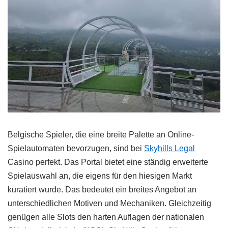
Belgische Spieler, die eine breite Palette an Online-
Spielautomaten bevorzugen, sind bei
Skyhills Legal
Casino perfekt. Das Portal bietet eine ständig erweiterte
Spielauswahl an, die eigens für den hiesigen Markt
kuratiert wurde. Das bedeutet ein breites Angebot an
unterschiedlichen Motiven und Mechaniken. Gleichzeitig
genügen alle Slots den harten Auflagen der nationalen