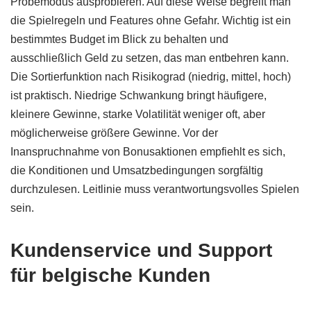
Probemodus ausprobieren. Auf diese Weise begreift man
die Spielregeln und Features ohne Gefahr. Wichtig ist ein
bestimmtes Budget im Blick zu behalten und
ausschließlich Geld zu setzen, das man entbehren kann.
Die Sortierfunktion nach Risikograd (niedrig, mittel, hoch)
ist praktisch. Niedrige Schwankung bringt häufigere,
kleinere Gewinne, starke Volatilität weniger oft, aber
möglicherweise größere Gewinne. Vor der
Inanspruchnahme von Bonusaktionen empfiehlt es sich,
die Konditionen und Umsatzbedingungen sorgfältig
durchzulesen. Leitlinie muss verantwortungsvolles Spielen
sein.
Kundenservice und Support
für belgische Kunden