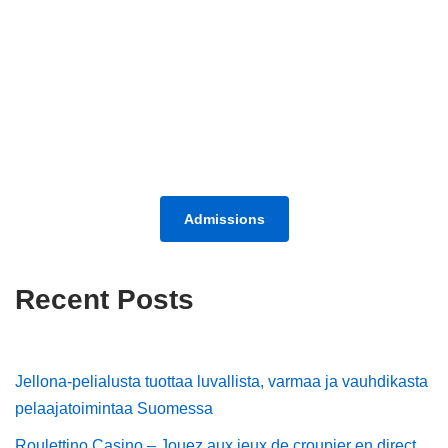
Admissions
Recent Posts
Jellona-pelialusta tuottaa luvallista, varmaa ja vauhdikasta
pelaajatoimintaa Suomessa
Roulettino Casino – Jouez aux jeux de croupier en direct