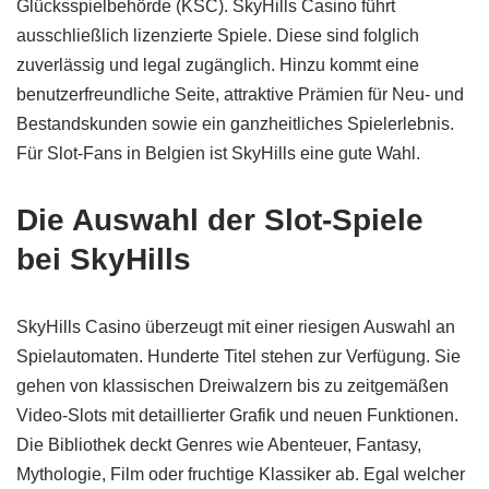
Glücksspielbehörde (KSC). SkyHills Casino führt
ausschließlich lizenzierte Spiele. Diese sind folglich
zuverlässig und legal zugänglich. Hinzu kommt eine
benutzerfreundliche Seite, attraktive Prämien für Neu- und
Bestandskunden sowie ein ganzheitliches Spielerlebnis.
Für Slot-Fans in Belgien ist SkyHills eine gute Wahl.
Die Auswahl der Slot-Spiele
bei SkyHills
SkyHills Casino überzeugt mit einer riesigen Auswahl an
Spielautomaten. Hunderte Titel stehen zur Verfügung. Sie
gehen von klassischen Dreiwalzern bis zu zeitgemäßen
Video-Slots mit detaillierter Grafik und neuen Funktionen.
Die Bibliothek deckt Genres wie Abenteuer, Fantasy,
Mythologie, Film oder fruchtige Klassiker ab. Egal welcher