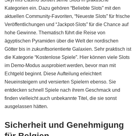
Kategorien ein. Dazu gehören “Beliebte Slots” mit den
aktuellen Community-Favoriten, “Neueste Slots” für frische
Veröffentlichungen und “Jackpot-Slots” für die Chance auf
hohe Gewinne. Thematisch führt die Reise von
ägyptischen Pyramiden über die Welt der nordischen
Götter bis in zukunftsorientierte Galaxien. Sehr praktisch ist
die Kategorie “Kostenlose Spiele”. Hier können viele Slots
im Demo-Modus ausprobiert werden, bevor man mit
Echtgeld beginnt. Diese Aufteilung erleichtert
Neueinsteigern und versierten Spielern ebenso. Sie
entdecken schnell Spiele nach ihrem Geschmack und
finden vielleicht auch unbekannte Titel, die sie sonst
ausgelassen hätten.
Sicherheit und Genehmigung
für Belgien