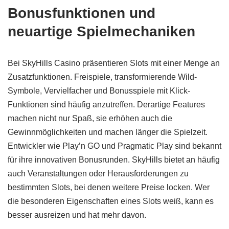
Bonusfunktionen und
neuartige Spielmechaniken
Bei SkyHills Casino präsentieren Slots mit einer Menge an
Zusatzfunktionen. Freispiele, transformierende Wild-
Symbole, Vervielfacher und Bonusspiele mit Klick-
Funktionen sind häufig anzutreffen. Derartige Features
machen nicht nur Spaß, sie erhöhen auch die
Gewinnmöglichkeiten und machen länger die Spielzeit.
Entwickler wie Play’n GO und Pragmatic Play sind bekannt
für ihre innovativen Bonusrunden. SkyHills bietet an häufig
auch Veranstaltungen oder Herausforderungen zu
bestimmten Slots, bei denen weitere Preise locken. Wer
die besonderen Eigenschaften eines Slots weiß, kann es
besser ausreizen und hat mehr davon.