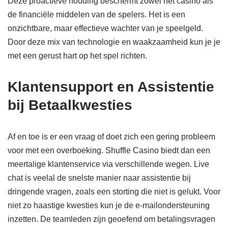
Deze proactieve houding beschermt zowel het casino als
de financiële middelen van de spelers. Het is een
onzichtbare, maar effectieve wachter van je speelgeld.
Door deze mix van technologie en waakzaamheid kun je je
met een gerust hart op het spel richten.
Klantensupport en Assistentie
bij Betaalkwesties
Af en toe is er een vraag of doet zich een gering probleem
voor met een overboeking. Shuffle Casino biedt dan een
meertalige klantenservice via verschillende wegen. Live
chat is veelal de snelste manier naar assistentie bij
dringende vragen, zoals een storting die niet is gelukt. Voor
niet zo haastige kwesties kun je de e-mailondersteuning
inzetten. De teamleden zijn geoefend om betalingsvragen