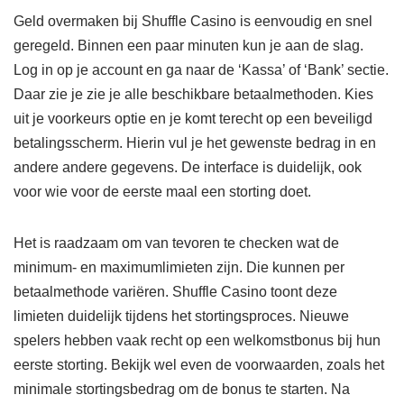
Geld overmaken bij Shuffle Casino is eenvoudig en snel
geregeld. Binnen een paar minuten kun je aan de slag.
Log in op je account en ga naar de ‘Kassa’ of ‘Bank’ sectie.
Daar zie je zie je alle beschikbare betaalmethoden. Kies
uit je voorkeurs optie en je komt terecht op een beveiligd
betalingsscherm. Hierin vul je het gewenste bedrag in en
andere andere gegevens. De interface is duidelijk, ook
voor wie voor de eerste maal een storting doet.
Het is raadzaam om van tevoren te checken wat de
minimum- en maximumlimieten zijn. Die kunnen per
betaalmethode variëren. Shuffle Casino toont deze
limieten duidelijk tijdens het stortingsproces. Nieuwe
spelers hebben vaak recht op een welkomstbonus bij hun
eerste storting. Bekijk wel even de voorwaarden, zoals het
minimale stortingsbedrag om de bonus te starten. Na