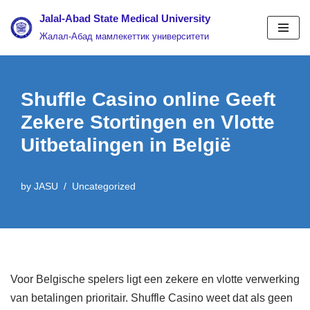
Jalal-Abad State Medical University
Жалал-Абад мамлекеттик университети
Skip
to
content
Shuffle Casino online Geeft
Zekere Stortingen en Vlotte
Uitbetalingen in België
by
JASU
Uncategorized
Voor Belgische spelers ligt een zekere en vlotte verwerking
van betalingen prioritair. Shuffle Casino weet dat als geen