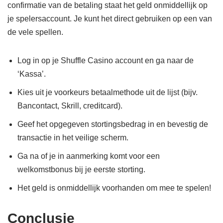
confirmatie van de betaling staat het geld onmiddellijk op
je spelersaccount. Je kunt het direct gebruiken op een van
de vele spellen.
Log in op je Shuffle Casino account en ga naar de
‘Kassa’.
Kies uit je voorkeurs betaalmethode uit de lijst (bijv.
Bancontact, Skrill, creditcard).
Geef het opgegeven stortingsbedrag in en bevestig de
transactie in het veilige scherm.
Ga na of je in aanmerking komt voor een
welkomstbonus bij je eerste storting.
Het geld is onmiddellijk voorhanden om mee te spelen!
Conclusie