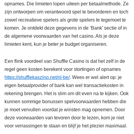
opnames. Die limieten lopen uiteen per betaalmethode. Ze
zijn ontworpen om verantwoord spel te bevorderen en toch
zowel recreatieve spelers als grote spelers te tegemoet te
komen. Je ontdekt deze gegevens in de ‘Bank’ sectie of in
de algemene voorwaarden van het casino. Als je deze
limieten kent, kun je beter je budget organiseren.
Een flink voordeel van Shuffle Casino is dat het zelf in de
regel geen kosten berekent voor stortingen of opnames
https://shufflekaszino.net/nl-be/
. Wees er wel alert op: je
eigen betaalprovider of bank kan wel transactiekosten in
rekening brengen. Het is slim om dit even na te kijken. Ook
kunnen sommige bonussen spelvoorwaarden hebben die
je moet vervullen voordat je winsten mag opnemen. Door
deze voorwaarden van tevoren door te lezen, kom je niet
voor verrassingen te staan en blijf je het plezier maximaal.