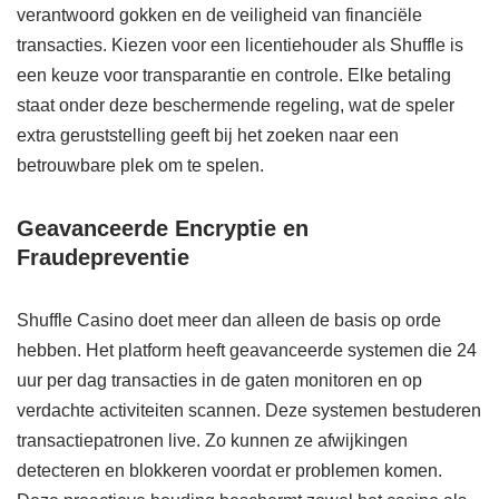
verantwoord gokken en de veiligheid van financiële
transacties. Kiezen voor een licentiehouder als Shuffle is
een keuze voor transparantie en controle. Elke betaling
staat onder deze beschermende regeling, wat de speler
extra geruststelling geeft bij het zoeken naar een
betrouwbare plek om te spelen.
Geavanceerde Encryptie en
Fraudepreventie
Shuffle Casino doet meer dan alleen de basis op orde
hebben. Het platform heeft geavanceerde systemen die 24
uur per dag transacties in de gaten monitoren en op
verdachte activiteiten scannen. Deze systemen bestuderen
transactiepatronen live. Zo kunnen ze afwijkingen
detecteren en blokkeren voordat er problemen komen.