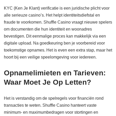
KYC (Ken Je Klant) verificatie is een juridische plicht voor
alle serieuze casino’s. Het helpt identiteitsdiefstal en
fraude te voorkomen. Shuffle Casino vraagt nieuwe spelers
om documenten die hun identiteit en woonadres
bevestigen. Dit eenmalige proces kan makkelijk via een
digitale upload. Na goedkeuring ben je voorbereid voor
toekomstige opnames. Het is even een extra stap, maar het
hoort bij een veilige speelomgeving voor iedereen.
Opnamelimieten en Tarieven:
Waar Moet Je Op Letten?
Het is verstandig om de spelregels voor financiën rond
transacties te weten. Shuffle Casino hanteert vaste
minimum- en maximumbedragen voor stortingen en