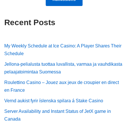
Recent Posts
My Weekly Schedule at Ice Casino: A Player Shares Their
Schedule
Jellona-pelialusta tuottaa luvallista, varmaa ja vauhdikasta
pelaajatoimintaa Suomessa
Roulettino Casino – Jouez aux jeux de croupier en direct
en France
Vernd aukist fyrir íslenska spilara á Stake Casino
Server Availability and Instant Status of JetX game in
Canada