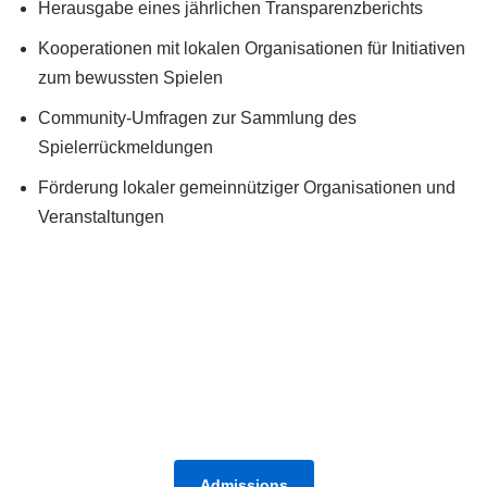
Herausgabe eines jährlichen Transparenzberichts
Kooperationen mit lokalen Organisationen für Initiativen
zum bewussten Spielen
Community-Umfragen zur Sammlung des
Spielerrückmeldungen
Förderung lokaler gemeinnütziger Organisationen und
Veranstaltungen
Admissions