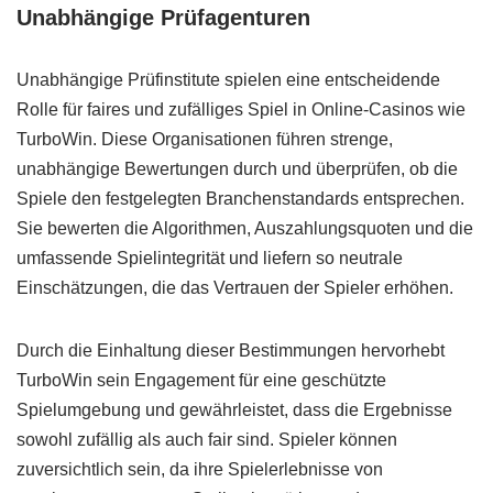
Unabhängige Prüfagenturen
Unabhängige Prüfinstitute spielen eine entscheidende
Rolle für faires und zufälliges Spiel in Online-Casinos wie
TurboWin. Diese Organisationen führen strenge,
unabhängige Bewertungen durch und überprüfen, ob die
Spiele den festgelegten Branchenstandards entsprechen.
Sie bewerten die Algorithmen, Auszahlungsquoten und die
umfassende Spielintegrität und liefern so neutrale
Einschätzungen, die das Vertrauen der Spieler erhöhen.
Durch die Einhaltung dieser Bestimmungen hervorhebt
TurboWin sein Engagement für eine geschützte
Spielumgebung und gewährleistet, dass die Ergebnisse
sowohl zufällig als auch fair sind. Spieler können
zuversichtlich sein, da ihre Spielerlebnisse von