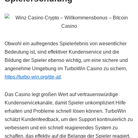
Obwohl ein aufregendes Spielerlebnis von wesentlicher
Bedeutung ist, sind effektiver Kundenservice und die
Bildung der Spieler ebenso wichtig, um eine sichere und
angenehme Umgebung im TurboWin Casino zu sichern,
https://turbo-win.org/de-at/
.
Das Casino legt großen Wert auf vertrauenswürdige
Kundenservicekanäle, damit Spieler unkompliziert Hilfe
erhalten und Probleme schnell lösen können. TurboWin
schätzt Kundenfeedback, um den Support kontinuierlich zu
verbessern und ein schnell reagierendes System zu
schaffen, das effektiv auf die Belange der Spieler reagiert.