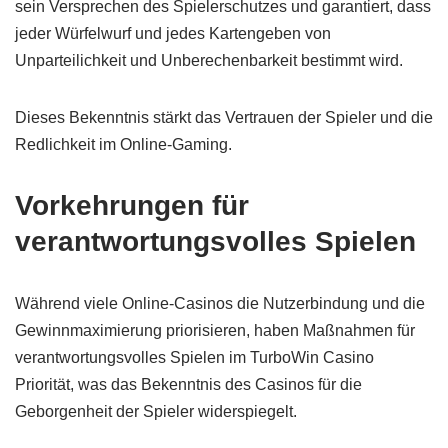
sein Versprechen des Spielerschutzes und garantiert, dass
jeder Würfelwurf und jedes Kartengeben von
Unparteilichkeit und Unberechenbarkeit bestimmt wird.
Dieses Bekenntnis stärkt das Vertrauen der Spieler und die
Redlichkeit im Online-Gaming.
Vorkehrungen für
verantwortungsvolles Spielen
Während viele Online-Casinos die Nutzerbindung und die
Gewinnmaximierung priorisieren, haben Maßnahmen für
verantwortungsvolles Spielen im TurboWin Casino
Priorität, was das Bekenntnis des Casinos für die
Geborgenheit der Spieler widerspiegelt.