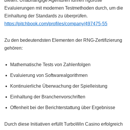
bieten. Unabhängige Agenturen führen rigorose
Evaluierungen mit modernen Testmethoden durch, um die
Einhaltung der Standards zu überprüfen.
https://pitchbook.com/profiles/company/497475-55
Zu den bedeutendsten Elementen der RNG-Zertifizierung
gehören:
Mathematische Tests von Zahlenfolgen
Evaluierung von Softwarealgorithmen
Kontinuierliche Überwachung der Spielleistung
Einhaltung der Branchenvorschriften
Offenheit bei der Berichterstattung über Ergebnisse
Durch diese Initiativen erfüllt TurboWin Casino erfolgreich