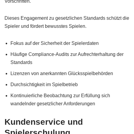
Vorschriften.
Dieses Engagement zu gesetzlichen Standards schützt die
Spieler und fördert bewusstes Spielen.
Fokus auf der Sicherheit der Spielerdaten
Häufige Compliance-Audits zur Aufrechterhaltung der
Standards
Lizenzen von anerkannten Glücksspielbehörden
Durchsichtigkeit im Spielbetrieb
Kontinuierliche Beobachtung zur Erfüllung sich
wandelnder gesetzlicher Anforderungen
Kundenservice und
Spielerschulung