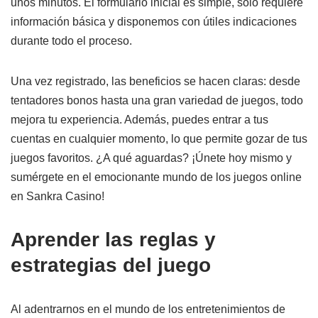
unos minutos. El formulario inicial es simple, solo requiere
información básica y disponemos con útiles indicaciones
durante todo el proceso.
Una vez registrado, las beneficios se hacen claras: desde
tentadores bonos hasta una gran variedad de juegos, todo
mejora tu experiencia. Además, puedes entrar a tus
cuentas en cualquier momento, lo que permite gozar de tus
juegos favoritos. ¿A qué aguardas? ¡Únete hoy mismo y
sumérgete en el emocionante mundo de los juegos online
en Sankra Casino!
Aprender las reglas y
estrategias del juego
Al adentrarnos en el mundo de los entretenimientos de