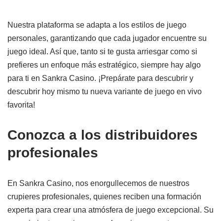
Nuestra plataforma se adapta a los estilos de juego
personales, garantizando que cada jugador encuentre su
juego ideal. Así que, tanto si te gusta arriesgar como si
prefieres un enfoque más estratégico, siempre hay algo
para ti en Sankra Casino. ¡Prepárate para descubrir y
descubrir hoy mismo tu nueva variante de juego en vivo
favorita!
Conozca a los distribuidores
profesionales
En Sankra Casino, nos enorgullecemos de nuestros
crupieres profesionales, quienes reciben una formación
experta para crear una atmósfera de juego excepcional. Su