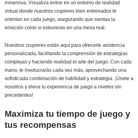
inmersiva. Visualiza entrar en un entorno de realidad
virtual donde nuestros crupieres bien entrenados te
orientan en cada juego, asegurando que sientas la
emoción como si estuvieras en una mesa real.
Nuestros crupieres están aquí para ofrecerte asistencia
personalizada, facilitando la comprensión de estrategias
complejas y haciendo realidad el arte del juego. Con cada
mano, te involucrarás cada vez más, aprovechando una
sofisticada combinación de habilidad y estrategia. ¡Únete a
nosotros y eleva tu experiencia de juego a niveles sin
precedentes!
Maximiza tu tiempo de juego y
tus recompensas