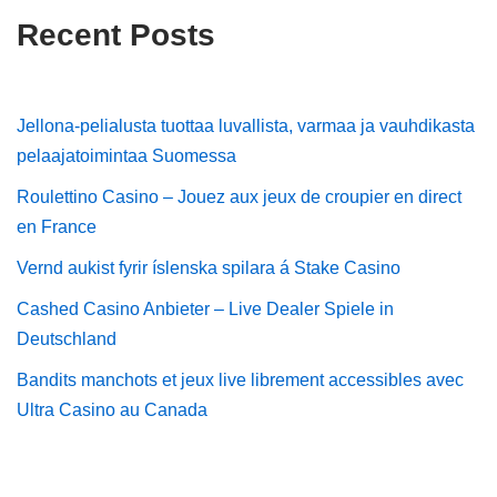
Recent Posts
Jellona-pelialusta tuottaa luvallista, varmaa ja vauhdikasta
pelaajatoimintaa Suomessa
Roulettino Casino – Jouez aux jeux de croupier en direct
en France
Vernd aukist fyrir íslenska spilara á Stake Casino
Cashed Casino Anbieter – Live Dealer Spiele in
Deutschland
Bandits manchots et jeux live librement accessibles avec
Ultra Casino au Canada