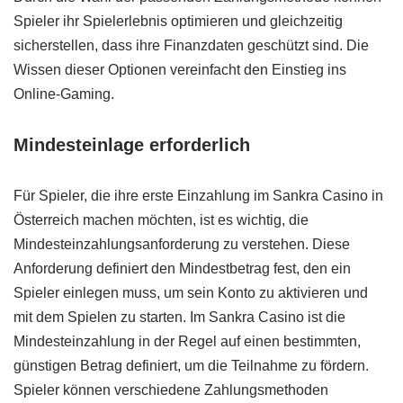
Spieler ihr Spielerlebnis optimieren und gleichzeitig
sicherstellen, dass ihre Finanzdaten geschützt sind. Die
Wissen dieser Optionen vereinfacht den Einstieg ins
Online-Gaming.
Mindesteinlage erforderlich
Für Spieler, die ihre erste Einzahlung im Sankra Casino in
Österreich machen möchten, ist es wichtig, die
Mindesteinzahlungsanforderung zu verstehen. Diese
Anforderung definiert den Mindestbetrag fest, den ein
Spieler einlegen muss, um sein Konto zu aktivieren und
mit dem Spielen zu starten. Im Sankra Casino ist die
Mindesteinzahlung in der Regel auf einen bestimmten,
günstigen Betrag definiert, um die Teilnahme zu fördern.
Spieler können verschiedene Zahlungsmethoden