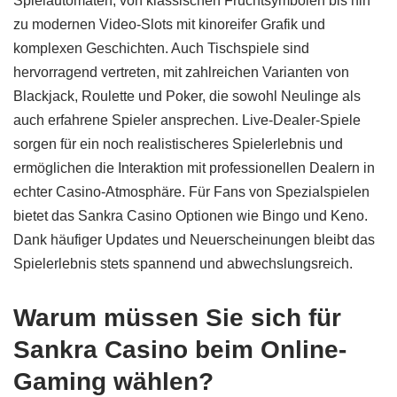
Spielautomaten, von klassischen Fruchtsymbolen bis hin
zu modernen Video-Slots mit kinoreifer Grafik und
komplexen Geschichten. Auch Tischspiele sind
hervorragend vertreten, mit zahlreichen Varianten von
Blackjack, Roulette und Poker, die sowohl Neulinge als
auch erfahrene Spieler ansprechen. Live-Dealer-Spiele
sorgen für ein noch realistischeres Spielerlebnis und
ermöglichen die Interaktion mit professionellen Dealern in
echter Casino-Atmosphäre. Für Fans von Spezialspielen
bietet das Sankra Casino Optionen wie Bingo und Keno.
Dank häufiger Updates und Neuerscheinungen bleibt das
Spielerlebnis stets spannend und abwechslungsreich.
Warum müssen Sie sich für
Sankra Casino beim Online-
Gaming wählen?