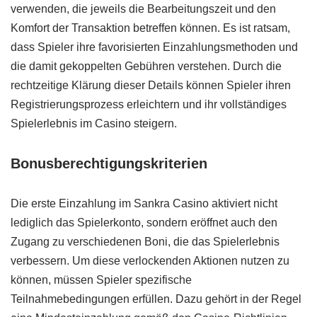
verwenden, die jeweils die Bearbeitungszeit und den
Komfort der Transaktion betreffen können. Es ist ratsam,
dass Spieler ihre favorisierten Einzahlungsmethoden und
die damit gekoppelten Gebühren verstehen. Durch die
rechtzeitige Klärung dieser Details können Spieler ihren
Registrierungsprozess erleichtern und ihr vollständiges
Spielerlebnis im Casino steigern.
Bonusberechtigungskriterien
Die erste Einzahlung im Sankra Casino aktiviert nicht
lediglich das Spielerkonto, sondern eröffnet auch den
Zugang zu verschiedenen Boni, die das Spielerlebnis
verbessern. Um diese verlockenden Aktionen nutzen zu
können, müssen Spieler spezifische
Teilnahmebedingungen erfüllen. Dazu gehört in der Regel