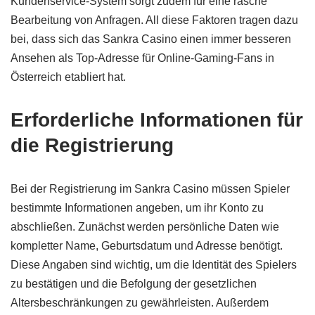
Kundenservice-System sorgt zudem für eine rasche
Bearbeitung von Anfragen. All diese Faktoren tragen dazu
bei, dass sich das Sankra Casino einen immer besseren
Ansehen als Top-Adresse für Online-Gaming-Fans in
Österreich etabliert hat.
Erforderliche Informationen für
die Registrierung
Bei der Registrierung im Sankra Casino müssen Spieler
bestimmte Informationen angeben, um ihr Konto zu
abschließen. Zunächst werden persönliche Daten wie
kompletter Name, Geburtsdatum und Adresse benötigt.
Diese Angaben sind wichtig, um die Identität des Spielers
zu bestätigen und die Befolgung der gesetzlichen
Altersbeschränkungen zu gewährleisten. Außerdem