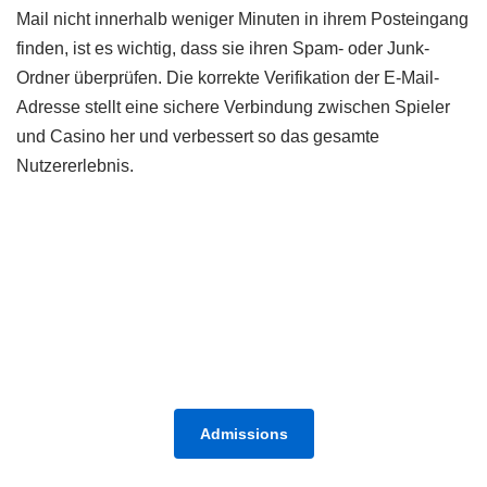
Mail nicht innerhalb weniger Minuten in ihrem Posteingang
finden, ist es wichtig, dass sie ihren Spam- oder Junk-
Ordner überprüfen. Die korrekte Verifikation der E-Mail-
Adresse stellt eine sichere Verbindung zwischen Spieler
und Casino her und verbessert so das gesamte
Nutzererlebnis.
Admissions