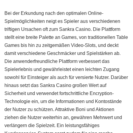
Bei der Erkundung nach den optimalen Online-
Spielmöglichkeiten neigt es Spieler aus verschiedenen
triftigen Ursachen oft zum Sankra Casino. Die Plattform
stellt eine breite Palette an Games, von traditionellen Table
Games bis hin zu zeitgemäßen Video-Slots, und deckt
damit verschiedene Geschmäcker und Spielstärken ab.
Die anwenderfreundliche Plattform verbessert das
Spielerlebnis und gewährleistet einen leichten Zugang
sowohl für Einsteiger als auch für versierte Nutzer. Darüber
hinaus setzt das Sankra Casino großen Wert auf
Sicherheit und verwendet fortschrittliche Encryption-
Technologie ein, um die Informationen und Kontostände
der Nutzer zu schützen. Attraktive Boni und Aktionen
ziehen die Nutzer weiterhin an, gewähren Mehrwert und
verlängern die Spielzeit. Ein leistungsfähiges