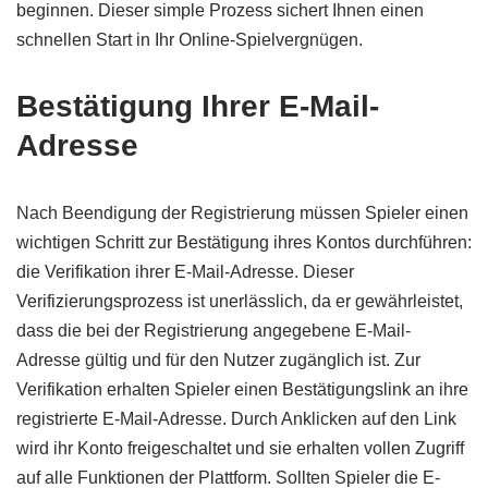
beginnen. Dieser simple Prozess sichert Ihnen einen
schnellen Start in Ihr Online-Spielvergnügen.
Bestätigung Ihrer E-Mail-
Adresse
Nach Beendigung der Registrierung müssen Spieler einen
wichtigen Schritt zur Bestätigung ihres Kontos durchführen:
die Verifikation ihrer E-Mail-Adresse. Dieser
Verifizierungsprozess ist unerlässlich, da er gewährleistet,
dass die bei der Registrierung angegebene E-Mail-
Adresse gültig und für den Nutzer zugänglich ist. Zur
Verifikation erhalten Spieler einen Bestätigungslink an ihre
registrierte E-Mail-Adresse. Durch Anklicken auf den Link
wird ihr Konto freigeschaltet und sie erhalten vollen Zugriff
auf alle Funktionen der Plattform. Sollten Spieler die E-