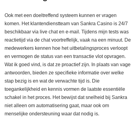
Ook met een doeltreffend systeem kunnen er vragen
komen. Het klantendienstteam van Sankra Casino is 24/7
beschikbaar via live chat en e-mail. Tijdens mijn tests was
reactietijd via de chat voortreffelijk, vaak na een minuut. De
medewerkers kennen hoe het uitbetalingsproces verloopt
en vermogen de status van een transactie vlot opvragen.
Wat ik goed vind, is dat ze proactief zijn. In plaats van vage
antwoorden, bieden ze specifieke informatie over welke
stap bezig is en wat de verwachte tijd is. Die
toegankelijkheid en kennis vormen de laatste essentiële
schakel in het proces. Het bewijst dat snelheid bij Sankra
niet alleen om automatisering gaat, maar ook om
menselijke ondersteuning waar dat nodig is.