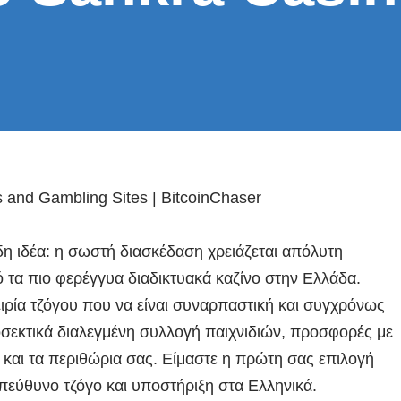
δη ιδέα: η σωστή διασκέδαση χρειάζεται απόλυτη
 τα πιο φερέγγυα διαδικτυακά καζίνο στην Ελλάδα.
ειρία τζόγου που να είναι συναρπαστική και συγχρόνως
σεκτικά διαλεγμένη συλλογή παιχνιδιών, προσφορές με
ο και τα περιθώρια σας. Είμαστε η πρώτη σας επιλογή
πεύθυνο τζόγο και υποστήριξη στα Ελληνικά.