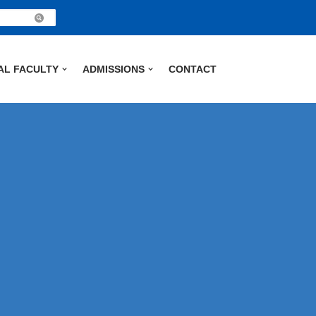
AL FACULTY
ADMISSIONS
CONTACT