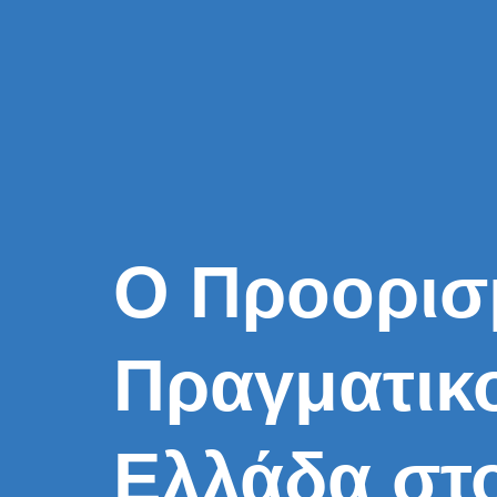
Ο Προορισμ
Πραγματικ
Ελλάδα στ