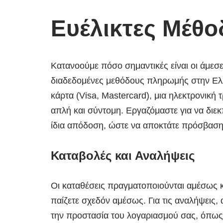
Ευέλικτες Μέθ
Κατανοούμε πόσο σημαντικές είναι οι άμεσες
διαδεδομένες μεθόδους πληρωμής στην Ελλ
κάρτα (Visa, Mastercard), μια ηλεκτρονική τ
απλή και σύντομη. Εργαζόμαστε για να διεκπ
ίδια απόδοση, ώστε να αποκτάτε πρόσβαση 
Καταβολές και Αναλήψεις
Οι καταθέσεις πραγματοποιούνται αμέσως κ
παίζετε σχεδόν αμέσως. Για τις αναλήψεις,
την προστασία του λογαριασμού σας, όπως 