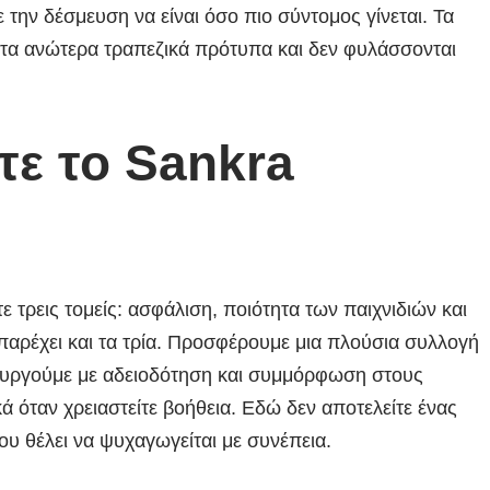
την δέσμευση να είναι όσο πιο σύντομος γίνεται. Τα
ε τα ανώτερα τραπεζικά πρότυπα και δεν φυλάσσονται
ετε το Sankra
τε τρεις τομείς: ασφάλιση, ποιότητα των παιχνιδιών και
παρέχει και τα τρία. Προσφέρουμε μια πλούσια συλλογή
ουργούμε με αδειοδότηση και συμμόρφωση στους
ά όταν χρειαστείτε βοήθεια. Εδώ δεν αποτελείτε ένας
υ θέλει να ψυχαγωγείται με συνέπεια.