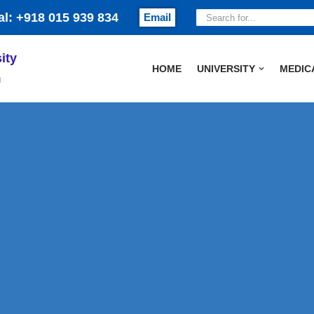
al: +918 015 939 834
Email
ity
HOME
UNIVERSITY
MEDIC
и