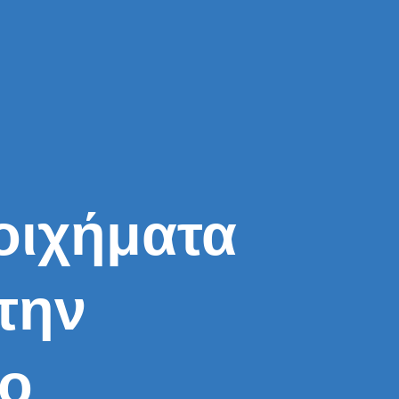
οιχήματα
την
no