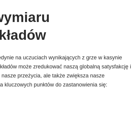
wymiaru
akładów
ynie na uczuciach wynikających z grze w kasynie
kładów może zredukować naszą globalną satysfakcję i
a nasze przeżycia, ale także zwiększa nasze
lka kluczowych punktów do zastanowienia się: