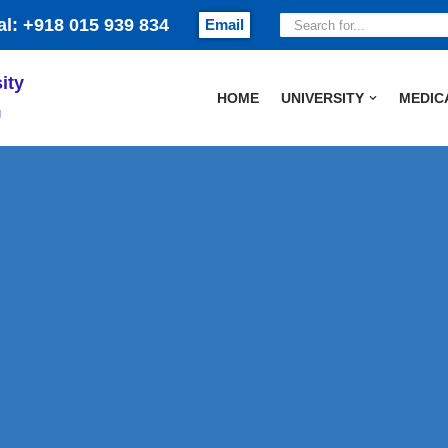
al: +918 015 939 834
Email
ity
HOME
UNIVERSITY
MEDIC
и