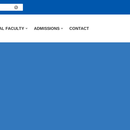
AL FACULTY
ADMISSIONS
CONTACT