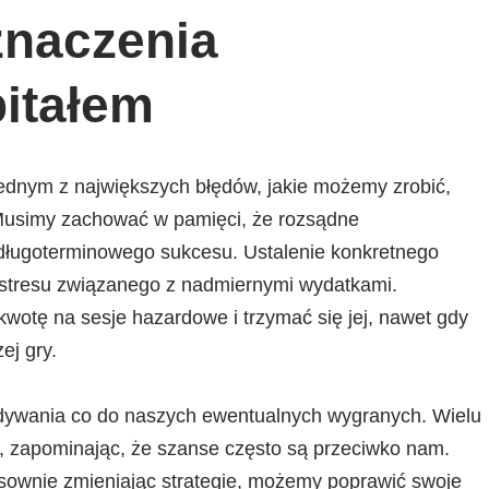
znaczenia
pitałem
jednym z największych błędów, jakie możemy zrobić,
 Musimy zachować w pamięci, że rozsądne
długoterminowego sukcesu. Ustalenie konkretnego
 stresu związanego z nadmiernymi wydatkami.
kwotę na sesje hazardowe i trzymać się jej, nawet gdy
ej gry.
dywania co do naszych ewentualnych wygranych. Wielu
, zapominając, że szanse często są przeciwko nam.
tosownie zmieniając strategie, możemy poprawić swoje