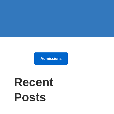
Admissions
Recent
Posts