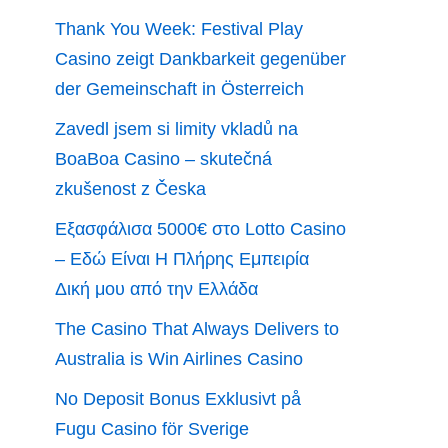
Thank You Week: Festival Play
Casino zeigt Dankbarkeit gegenüber
der Gemeinschaft in Österreich
Zavedl jsem si limity vkladů na
BoaBoa Casino – skutečná
zkušenost z Česka
Εξασφάλισα 5000€ στο Lotto Casino
– Εδώ Είναι Η Πλήρης Εμπειρία
Δική μου από την Ελλάδα
The Casino That Always Delivers to
Australia is Win Airlines Casino
No Deposit Bonus Exklusivt på
Fugu Casino för Sverige