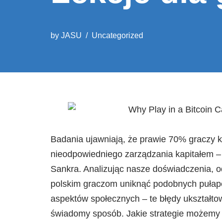
by
JASU
Uncategorized
Badania ujawniają, że prawie 70% graczy
nieodpowiedniego zarządzania kapitałem – l
Sankra. Analizując nasze doświadczenia, 
polskim graczom uniknąć podobnych pułape
aspektów społecznych – te błędy ukształto
świadomy sposób. Jakie strategie możemy