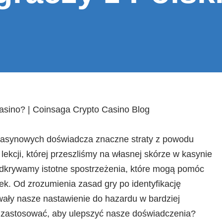
 kasynowych doświadcza znaczne straty z powodu
ekcji, której przeszliśmy na własnej skórze w kasynie
odkrywamy istotne spostrzeżenia, które mogą pomóc
k. Od zrozumienia zasad gry po identyfikację
wały nasze nastawienie do hazardu w bardziej
 zastosować, aby ulepszyć nasze doświadczenia?