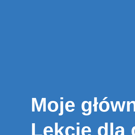
Moje główn
Lekcje dla 