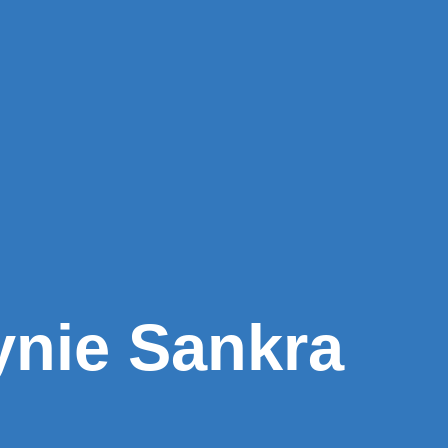
ynie Sankra
i