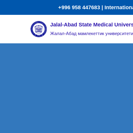
+996 958 447683 | Internation
Skip
Jalal-Abad State Medical Univers
to
Жалал-Абад мамлекеттик университет
content