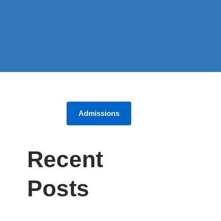
Admissions
Recent
Posts