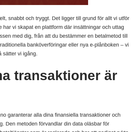
, snabbt och tryggt. Det ligger till grund för allt vi utför
e har vi skapat en plattform där insättningar och uttag
sen med dig, från att du bestämmer en betalmetod till
 traditionella banköverföringar eller nya e-plånboken – vi
 sätter vi igång.
ina transaktioner är
no garanterar alla dina finansiella transaktioner och
. Den metoden förvandlar din data oläsbar för