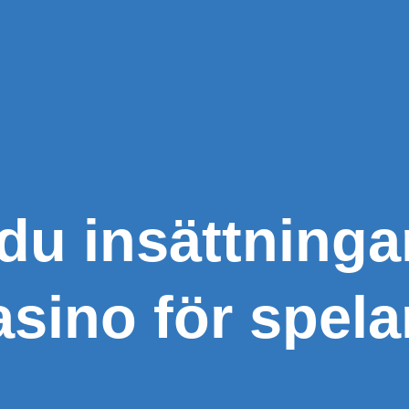
du insättninga
sino för spelar