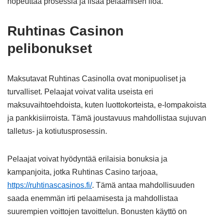
nopeuttaa prosessia ja lisää pelaamisen iloa.
Ruhtinas Casinon
pelibonukset
Maksutavat Ruhtinas Casinolla ovat monipuoliset ja
turvalliset. Pelaajat voivat valita useista eri
maksuvaihtoehdoista, kuten luottokorteista, e-lompakoista
ja pankkisiirroista. Tämä joustavuus mahdollistaa sujuvan
talletus- ja kotiutusprosessin.
Pelaajat voivat hyödyntää erilaisia bonuksia ja
kampanjoita, jotka Ruhtinas Casino tarjoaa,
https://ruhtinascasinos.fi/
. Tämä antaa mahdollisuuden
saada enemmän irti pelaamisesta ja mahdollistaa
suurempien voittojen tavoittelun. Bonusten käyttö on