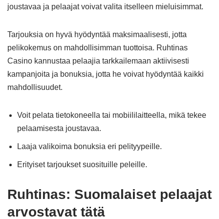
joustavaa ja pelaajat voivat valita itselleen mieluisimmat.
Tarjouksia on hyvä hyödyntää maksimaalisesti, jotta
pelikokemus on mahdollisimman tuottoisa. Ruhtinas
Casino kannustaa pelaajia tarkkailemaan aktiivisesti
kampanjoita ja bonuksia, jotta he voivat hyödyntää kaikki
mahdollisuudet.
Voit pelata tietokoneella tai mobiililaitteella, mikä tekee
pelaamisesta joustavaa.
Laaja valikoima bonuksia eri pelityypeille.
Erityiset tarjoukset suosituille peleille.
Ruhtinas: Suomalaiset pelaajat
arvostavat tätä