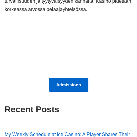
turvallisuuden ja tyytyväisyyden kannalta. Kasino pidetään
korkeassa arvossa pelaajayhteisössä.
Admissions
Recent Posts
My Weekly Schedule at Ice Casino: A Player Shares Their