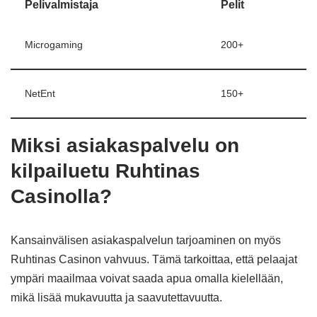
Pelivalmistaja
Pelit
Microgaming
200+
NetEnt
150+
Miksi asiakaspalvelu on
kilpailuetu Ruhtinas
Casinolla?
Kansainvälisen asiakaspalvelun tarjoaminen on myös
Ruhtinas Casinon vahvuus. Tämä tarkoittaa, että pelaajat
ympäri maailmaa voivat saada apua omalla kielellään,
mikä lisää mukavuutta ja saavutettavuutta.