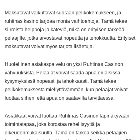
Maksutavat vaikuttavat suoraan pelikokemukseen, ja
ruhtinas kasino tarjoaa monia vaihtoehtoja. Tämä tekee
siirroista helppoja ja käteviä, mikä on erityisen tärkeää
pelaajille, jotka arvostavat nopeutta ja tehokkuutta. Erityiset
maksutavat voivat myös tarjota lisäetuja.
Huolellinen asiakaspalvelu on yksi Ruhtinas Casinon
vahvuuksista. Pelaajat voivat saada apua erilaisissa
kysymyksissä nopeasti ja tehokkaasti. Tämä tekee
pelikokemuksesta miellyttävämmän, kun pelaajat voivat
luottaa siihen, että apua on saatavilla tarvittaessa.
Asiakkaat voivat luottaa Ruhtinas Casinon läpinäkyvään
toimintatapaa, joka korostaa rehellisyyttä ja
oikeudenmukaisuutta. Tämä on tärkeä seikka pelaajien