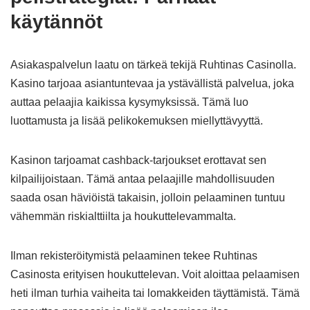
käytännöt
Asiakaspalvelun laatu on tärkeä tekijä Ruhtinas Casinolla.
Kasino tarjoaa asiantuntevaa ja ystävällistä palvelua, joka
auttaa pelaajia kaikissa kysymyksissä. Tämä luo
luottamusta ja lisää pelikokemuksen miellyttävyyttä.
Kasinon tarjoamat cashback-tarjoukset erottavat sen
kilpailijoistaan. Tämä antaa pelaajille mahdollisuuden
saada osan häviöistä takaisin, jolloin pelaaminen tuntuu
vähemmän riskialttiilta ja houkuttelevammalta.
Ilman rekisteröitymistä pelaaminen tekee Ruhtinas
Casinosta erityisen houkuttelevan. Voit aloittaa pelaamisen
heti ilman turhia vaiheita tai lomakkeiden täyttämistä. Tämä