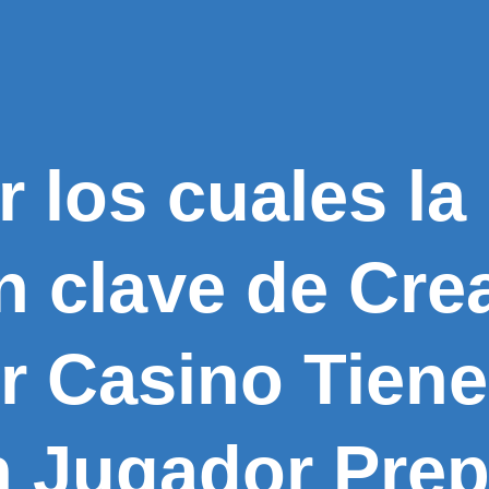
 los cuales la
n clave de Cre
r Casino Tien
n Jugador Pre