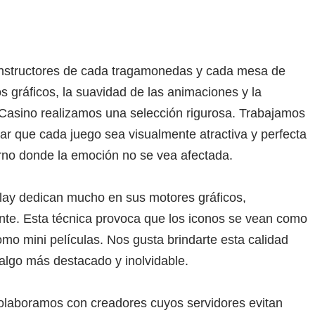
constructores de cada tragamonedas y cada mesa de
s gráficos, la suavidad de las animaciones y la
r Casino realizamos una selección rigurosa. Trabajamos
ar que cada juego sea visualmente atractiva y perfecta
torno donde la emoción no se vea afectada.
ay dedican mucho en sus motores gráficos,
nte. Esta técnica provoca que los iconos se vean como
mo mini películas. Nos gusta brindarte esta calidad
algo más destacado y inolvidable.
 Colaboramos con creadores cuyos servidores evitan