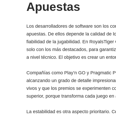
Apuestas
Los desarrolladores de software son los 
apuestas. De ellos depende la calidad de lo
fiabilidad de la jugabilidad. En RoyalsTige
solo con los más destacados, para garantiz
a nivel técnico. El objetivo es crear un en
Compañías como Play’n GO y Pragmatic Pl
alcanzando un grado de detalle impresiona
vivos y que los premios se experimenten co
superior, porque transforma cada juego en 
La estabilidad es otra aspecto prioritario.