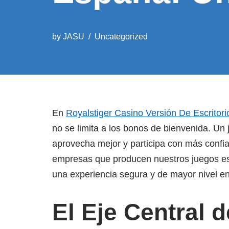
by
JASU
Uncategorized
En
Royalstiger Casino Versión De Escritori
no se limita a los bonos de bienvenida. Un
aprovecha mejor y participa con más confia
empresas que producen nuestros juegos es 
una experiencia segura y de mayor nivel e
El Eje Central 