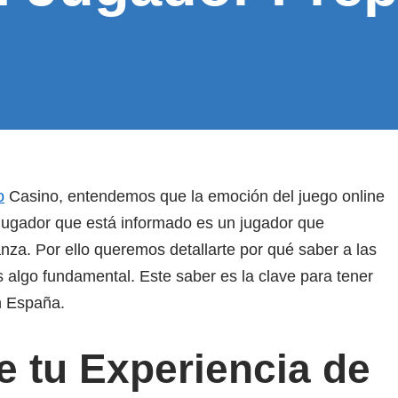
o
Casino, entendemos que la emoción del juego online
 jugador que está informado es un jugador que
nza. Por ello queremos detallarte por qué saber a las
algo fundamental. Este saber es la clave para tener
n España.
de tu Experiencia de