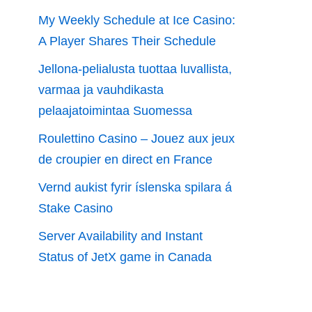
My Weekly Schedule at Ice Casino:
A Player Shares Their Schedule
Jellona-pelialusta tuottaa luvallista,
varmaa ja vauhdikasta
pelaajatoimintaa Suomessa
Roulettino Casino – Jouez aux jeux
de croupier en direct en France
Vernd aukist fyrir íslenska spilara á
Stake Casino
Server Availability and Instant
Status of JetX game in Canada