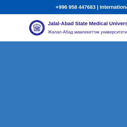
+996 958 447683 | Internation
Skip
Jalal-Abad State Medical Univers
to
Жалал-Абад мамлекеттик университет
content