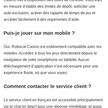
en mesure d’établir des limites de dépôt, solliciter une
auto-exclusion, activer des rappels de temps de jeu et
accéder facilement à des organismes d’aide.
Puis-je jouer sur mon mobile ?
Oui. Robocat Casino est entièrement compatible avec les
mobiles. Accédez à tous les jeux directement depuis le
navigateur de votre smartphone ou tablette. Aucun
téléchargement d’application n’est nécessaire pour une
expérience fluide, où que vous soyez.
Comment contacter le service client ?
Le service client en français est accessible principalement
via le chat en direct pour une réponse immédiate, et aussi