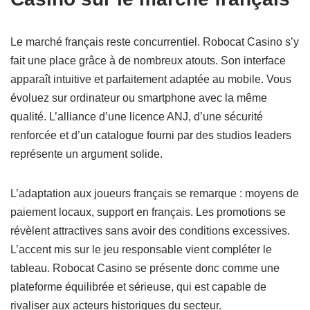
Le marché français reste concurrentiel. Robocat Casino s’y
fait une place grâce à de nombreux atouts. Son interface
apparaît intuitive et parfaitement adaptée au mobile. Vous
évoluez sur ordinateur ou smartphone avec la même
qualité. L’alliance d’une licence ANJ, d’une sécurité
renforcée et d’un catalogue fourni par des studios leaders
représente un argument solide.
L’adaptation aux joueurs français se remarque : moyens de
paiement locaux, support en français. Les promotions se
révèlent attractives sans avoir des conditions excessives.
L’accent mis sur le jeu responsable vient compléter le
tableau. Robocat Casino se présente donc comme une
plateforme équilibrée et sérieuse, qui est capable de
rivaliser aux acteurs historiques du secteur.