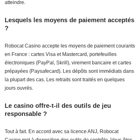
atteindre.
Lesquels les moyens de paiement acceptés
?
Robocat Casino accepte les moyens de paiement courants
en France : cartes Visa et Mastercard, portefeuilles
électroniques (PayPal, Skrill), virement bancaire et cartes
prépayées (Paysafecard). Les dépôts sont immédiats dans
la plupart des cas. Les retraits sont traités en quelques
jours ouvrés.
Le casino offre-t-il des outils de jeu
responsable ?
Tout à fait. En accord avec sa licence ANJ, Robocat
Casino met à disposition des outils de contrôle. Vous êtes