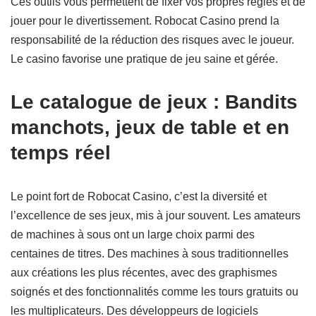
Ces outils vous permettent de fixer vos propres règles et de
jouer pour le divertissement. Robocat Casino prend la
responsabilité de la réduction des risques avec le joueur.
Le casino favorise une pratique de jeu saine et gérée.
Le catalogue de jeux : Bandits
manchots, jeux de table et en
temps réel
Le point fort de Robocat Casino, c’est la diversité et
l’excellence de ses jeux, mis à jour souvent. Les amateurs
de machines à sous ont un large choix parmi des
centaines de titres. Des machines à sous traditionnelles
aux créations les plus récentes, avec des graphismes
soignés et des fonctionnalités comme les tours gratuits ou
les multiplicateurs. Des développeurs de logiciels