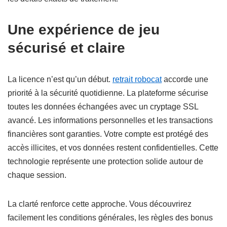
Une expérience de jeu
sécurisé et claire
La licence n’est qu’un début.
retrait robocat
accorde une
priorité à la sécurité quotidienne. La plateforme sécurise
toutes les données échangées avec un cryptage SSL
avancé. Les informations personnelles et les transactions
financières sont garanties. Votre compte est protégé des
accès illicites, et vos données restent confidentielles. Cette
technologie représente une protection solide autour de
chaque session.
La clarté renforce cette approche. Vous découvrirez
facilement les conditions générales, les règles des bonus