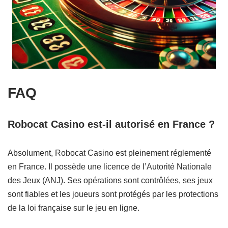
FAQ
Robocat Casino est-il autorisé en France ?
Absolument, Robocat Casino est pleinement réglementé
en France. Il possède une licence de l’Autorité Nationale
des Jeux (ANJ). Ses opérations sont contrôlées, ses jeux
sont fiables et les joueurs sont protégés par les protections
de la loi française sur le jeu en ligne.