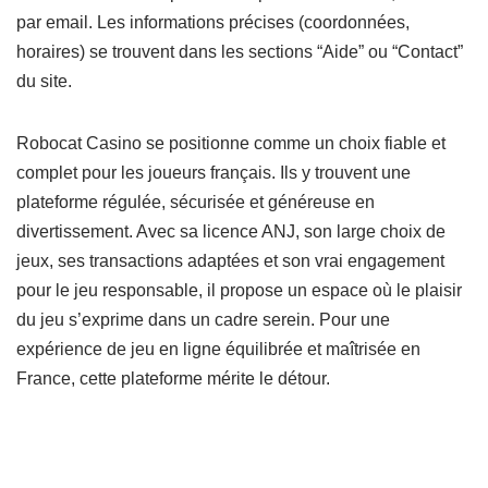
par email. Les informations précises (coordonnées,
horaires) se trouvent dans les sections “Aide” ou “Contact”
du site.
Robocat Casino se positionne comme un choix fiable et
complet pour les joueurs français. Ils y trouvent une
plateforme régulée, sécurisée et généreuse en
divertissement. Avec sa licence ANJ, son large choix de
jeux, ses transactions adaptées et son vrai engagement
pour le jeu responsable, il propose un espace où le plaisir
du jeu s’exprime dans un cadre serein. Pour une
expérience de jeu en ligne équilibrée et maîtrisée en
France, cette plateforme mérite le détour.