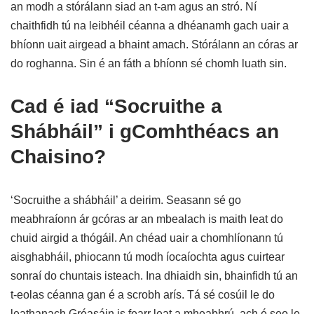
an modh a stórálann siad an t-am agus an stró. Ní
chaithfidh tú na leibhéil céanna a dhéanamh gach uair a
bhíonn uait airgead a bhaint amach. Stórálann an córas ar
do roghanna. Sin é an fáth a bhíonn sé chomh luath sin.
Cad é iad “Socruithe a
Shábháil” i gComhthéacs an
Chaisino?
‘Socruithe a shábháil’ a deirim. Seasann sé go
meabhraíonn ár gcóras ar an mbealach is maith leat do
chuid airgid a thógáil. An chéad uair a chomhlíonann tú
aisghabháil, phiocann tú modh íocaíochta agus cuirtear
sonraí do chuntais isteach. Ina dhiaidh sin, bhainfidh tú an
t-eolas céanna gan é a scrobh arís. Tá sé cosúil le do
leathanach Gréasáin is fearr leat a mheabhrú, ach é seo le