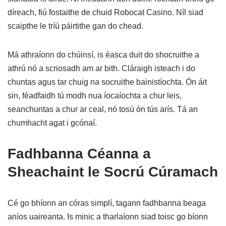
díreach, fiú fostaithe de chuid Robocat Casino. Níl siad
scaipthe le tríú páirtithe gan do chead.
Má athraíonn do chúinsí, is éasca duit do shocruithe a
athrú nó a scriosadh am ar bith. Cláraigh isteach i do
chuntas agus tar chuig na socruithe bainistíochta. Ón áit
sin, féadfaidh tú modh nua íocaíochta a chur leis,
seanchuntas a chur ar ceal, nó tosú ón tús arís. Tá an
chumhacht agat i gcónaí.
Fadhbanna Céanna a
Sheachaint le Socrú Cúramach
Cé go bhíonn an córas simplí, tagann fadhbanna beaga
aníos uaireanta. Is minic a tharlaíonn siad toisc go bíonn