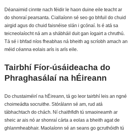
Déanaimid cinnte nach féidir le haon duine eile teacht ar
do shonraí pearsanta. Ciallaíonn sé seo go bhfuil do chuid
airgid agus do chuid faisnéise slán i gcónaí. Is é atá sa
teicneolaíocht ná am a shábháil duit gan íogairt a chruthú.
Tá sé i bhfad níos fheabhas ná bheith ag scríobh amach an
méid céanna eolais arís is arís eile.
Tairbhí Fíor-úsáideacha do
Phraghasálaí na hÉireann
Do chustaiméirí na hÉireann, tá go leor tairbhí leis an ngné
choimeádta socruithe. Stórálann sé am, rud atá
tábhachtach do chách. Ní chaithfidh tú smaoineamh ar
sheic ar ais nó ar shonraí cárta a eolas a bheith agat de
ghlanmheabhair. Maolaíonn sé an seans go gcruthóidh tú