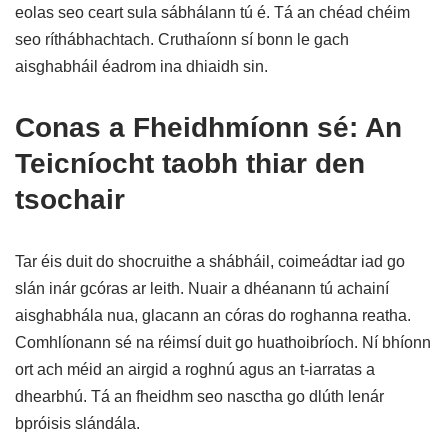
eolas seo ceart sula sábhálann tú é. Tá an chéad chéim
seo ríthábhachtach. Cruthaíonn sí bonn le gach
aisghabháil éadrom ina dhiaidh sin.
Conas a Fheidhmíonn sé: An
Teicníocht taobh thiar den
tsochair
Tar éis duit do shocruithe a shábháil, coimeádtar iad go
slán inár gcóras ar leith. Nuair a dhéanann tú achainí
aisghabhála nua, glacann an córas do roghanna reatha.
Comhlíonann sé na réimsí duit go huathoibríoch. Ní bhíonn
ort ach méid an airgid a roghnú agus an t-iarratas a
dhearbhú. Tá an fheidhm seo nasctha go dlúth lenár
bpróisis slándála.