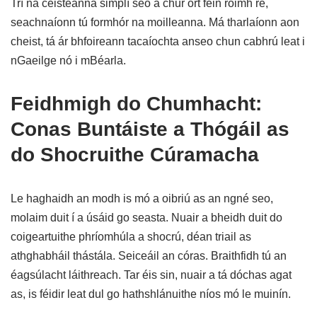
Trí na ceisteanna simplí seo a chur ort féin roimh ré,
seachnaíonn tú formhór na moilleanna. Má tharlaíonn aon
cheist, tá ár bhfoireann tacaíochta anseo chun cabhrú leat i
nGaeilge nó i mBéarla.
Feidhmigh do Chumhacht:
Conas Buntáiste a Thógáil as
do Shocruithe Cúramacha
Le haghaidh an modh is mó a oibriú as an ngné seo,
molaim duit í a úsáid go seasta. Nuair a bheidh duit do
coigeartuithe phríomhúla a shocrú, déan triail as
athghabháil thástála. Seiceáil an córas. Braithfidh tú an
éagsúlacht láithreach. Tar éis sin, nuair a tá dóchas agat
as, is féidir leat dul go hathshlánuithe níos mó le muinín.