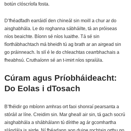
botún clóscríofa fosta.
D’fhéadfadh earráidí den chineál sin moill a chur ar do
aisghabhála. Le do roghanna sábháilte, tá an próiseas
níos beaichte. Bíonn sé níos luaithe. Tá sé sin
fíorthábhachtach má bheidh tú ag brath ar an airgead sin
go práinneach. Is slí é le do chleachtas cearrbhachais a
fheabhsú. Cruthaíonn sé an t-imirt níos spraíúla.
Cúram agus Príobháideacht:
Do Eolas i dTosach
B’fhéidir go mbíonn amhras ort faoi shonraí pearsanta a
stóráil ar líne. Creidim sin. Mar gheall air sin, tá gach socrú
aisghabhála a shábhálann tú dírithe ag ár gcomhartha
slándála is airde. Ní fhéadann aon duine rochtain orthu go