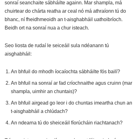
sonraí seanchaite sábháilte againn. Mar shampla, má
chuirtear do chárta reatha ar ceal nó má athraíonn tú do
bhanc, ní fheidhmeoidh an t-aisghabháil uathoibríoch.
Beidh ort na sonraí nua a chur isteach.
Seo liosta de rudaí le seiceáil sula ndéanann tú
aisghabháil:
An bhfuil do mhodh íocaíochta sábháilte fós bailí?
An bhfuil na sonraí ar fad críochnaithe agus cruinn (mar
shampla, uimhir an chuntais)?
An bhfuil airgead go leor i do chuntas imeartha chun an
t-aisghabháil a chlúdach?
An ndearna tú do sheiceáil fíorúcháin riachtanach?