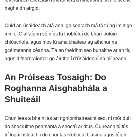
haghaidh airgid.
Cuid an-úsáideach atá ann, go sonrach má tá tú ag imirt go
minic. Ciallaíonn sé níos lú trioblóidí de bharr botúin
chlóscríofa, agus níos lú ama chaitear ag athchur na
gcéimeanna céanna. Tá an fheidhm seo bunaithe ar an tír,
agus d’fhorbraíomar go áirithe í d’úsáideoirí na hÉireann.
An Próiseas Tosaigh: Do
Roghanna Aisghabhála a
Shuiteáil
Chun leas a bhaint as an ngníomhaireacht seo, ní mór duit
do shocruithe pearsanta a shocrú ar dtús. Cuireann tú tús
trí logáil isteach i do chuntas Robocat Casino agus téigh