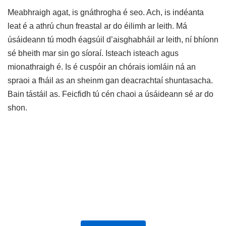
Meabhraigh agat, is gnáthrogha é seo. Ach, is indéanta
leat é a athrú chun freastal ar do éilimh ar leith. Má
úsáideann tú modh éagsúil d’aisghabháil ar leith, ní bhíonn
sé bheith mar sin go síoraí. Isteach isteach agus
mionathraigh é. Is é cuspóir an chórais iomláin ná an
spraoi a fháil as an sheinm gan deacrachtaí shuntasacha.
Bain tástáil as. Feicfidh tú cén chaoi a úsáideann sé ar do
shon.