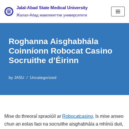
Jalal-Abad State Medical University
Жалал-Абад мамлекеттик университети
Skip
to
content
Roghanna Aisghabhála
Coinníonn Robocat Casino
Socruithe d’Éirinn
by
JASU
Uncategorized
Mise do threoraí spraoiúil ar
Robocatcasino
. Is mise anseo
chun an eolas faoi na socruithe aisghabhála a mhíniú duit,