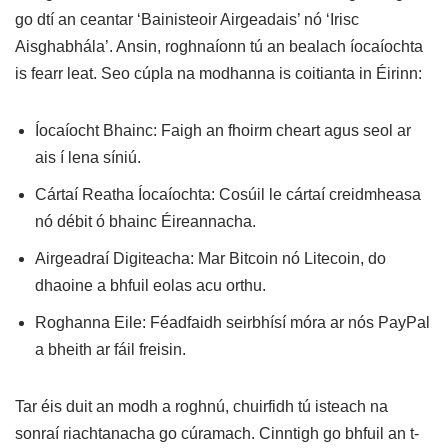
go dtí an ceantar ‘Bainisteoir Airgeadais’ nó ‘Irisc
Aisghabhála’. Ansin, roghnaíonn tú an bealach íocaíochta
is fearr leat. Seo cúpla na modhanna is coitianta in Éirinn:
Íocaíocht Bhainc: Faigh an fhoirm cheart agus seol ar
ais í lena síniú.
Cártaí Reatha Íocaíochta: Cosúil le cártaí creidmheasa
nó débit ó bhainc Éireannacha.
Airgeadraí Digiteacha: Mar Bitcoin nó Litecoin, do
dhaoine a bhfuil eolas acu orthu.
Roghanna Eile: Féadfaidh seirbhísí móra ar nós PayPal
a bheith ar fáil freisin.
Tar éis duit an modh a roghnú, chuirfidh tú isteach na
sonraí riachtanacha go cúramach. Cinntigh go bhfuil an t-