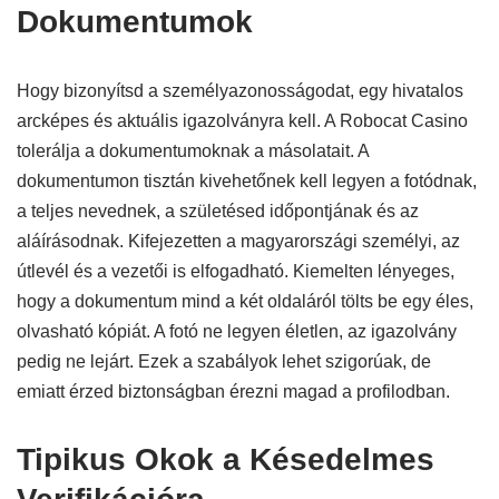
Dokumentumok
Hogy bizonyítsd a személyazonosságodat, egy hivatalos
arcképes és aktuális igazolványra kell. A Robocat Casino
tolerálja a dokumentumoknak a másolatait. A
dokumentumon tisztán kivehetőnek kell legyen a fotódnak,
a teljes nevednek, a születésed időpontjának és az
aláírásodnak. Kifejezetten a magyarországi személyi, az
útlevél és a vezetői is elfogadható. Kiemelten lényeges,
hogy a dokumentum mind a két oldaláról tölts be egy éles,
olvasható kópiát. A fotó ne legyen életlen, az igazolvány
pedig ne lejárt. Ezek a szabályok lehet szigorúak, de
emiatt érzed biztonságban érezni magad a profilodban.
Tipikus Okok a Késedelmes