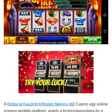
A
Robocat Kaszinó Kifizetés Mennyi Idő
Casino egy online
szerencsejáték-platform, amely a biztonságosságra és a