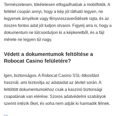
Természetesen, tökéletesen elfogadhatóak a mobilfotók. A
feltétel csupán annyi, hogy a kép jól látható legyen, ne
legyenek árnyékok vagy fényvisszaverődések rajta, és az
összes fontos adat jól tudjon olvasni. Figyelj arra is, hogy a
dokumentum ne túlcsorduljon ki a képkeretből, és a fájl
mérete ne legyen túl nagy.
Védett a dokumentumok feltöltése a
Robocat Casino felületére?
Igen, biztonságos. A Robocat Casino SSL-titkosítást
használ, ami biztosítja az adataidat az átvitel során. A
feltöltött dokumentumokhoz csak a kaszinó biztonsági
csapatának van elérése. Szoros adatvédelmi szabályok
szerint intézik őket, és soha nem adják ki harmadik félnek.