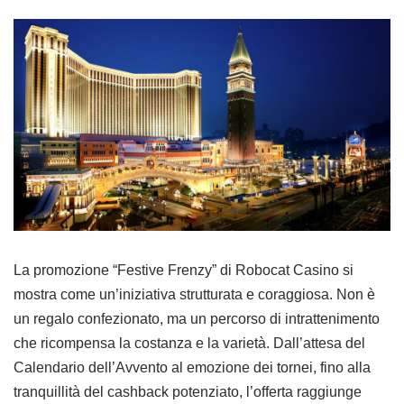
La promozione “Festive Frenzy” di Robocat Casino si
mostra come un’iniziativa strutturata e coraggiosa. Non è
un regalo confezionato, ma un percorso di intrattenimento
che ricompensa la costanza e la varietà. Dall’attesa del
Calendario dell’Avvento al emozione dei tornei, fino alla
tranquillità del cashback potenziato, l’offerta raggiunge