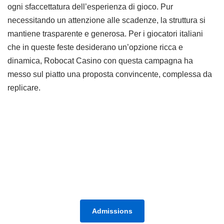
ogni sfaccettatura dell’esperienza di gioco. Pur
necessitando un attenzione alle scadenze, la struttura si
mantiene trasparente e generosa. Per i giocatori italiani
che in queste feste desiderano un’opzione ricca e
dinamica, Robocat Casino con questa campagna ha
messo sul piatto una proposta convincente, complessa da
replicare.
Admissions