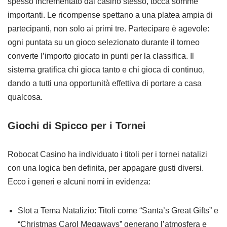
spesso incrementato dal casino stesso, tocca somme
importanti. Le ricompense spettano a una platea ampia di
partecipanti, non solo ai primi tre. Partecipare è agevole:
ogni puntata su un gioco selezionato durante il torneo
converte l’importo giocato in punti per la classifica. Il
sistema gratifica chi gioca tanto e chi gioca di continuo,
dando a tutti una opportunità effettiva di portare a casa
qualcosa.
Giochi di Spicco per i Tornei
Robocat Casino ha individuato i titoli per i tornei natalizi
con una logica ben definita, per appagare gusti diversi.
Ecco i generi e alcuni nomi in evidenza:
Slot a Tema Natalizio: Titoli come “Santa’s Great Gifts” e
“Christmas Carol Megaways” generano l’atmosfera e