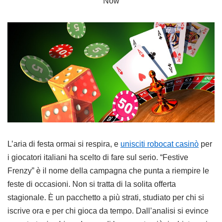
L’aria di festa ormai si respira, e
unisciti robocat casinò
per
i giocatori italiani ha scelto di fare sul serio. “Festive
Frenzy” è il nome della campagna che punta a riempire le
feste di occasioni. Non si tratta di la solita offerta
stagionale. È un pacchetto a più strati, studiato per chi si
iscrive ora e per chi gioca da tempo. Dall’analisi si evince