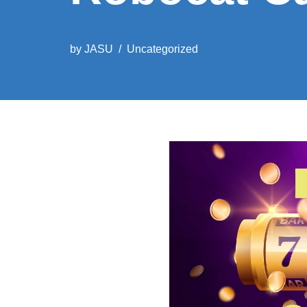
by
JASU
Uncategorized