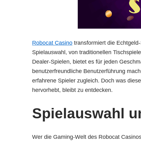
Robocat Casino
transformiert die Echtgeld
Spielauswahl, von traditionellen Tischspiele
Dealer-Spielen, bietet es für jeden Gesch
benutzerfreundliche Benutzerführung machen
erfahrene Spieler zugleich. Doch was diese
hervorhebt, bleibt zu entdecken.
Spielauswahl un
Wer die Gaming-Welt des Robocat Casinos i