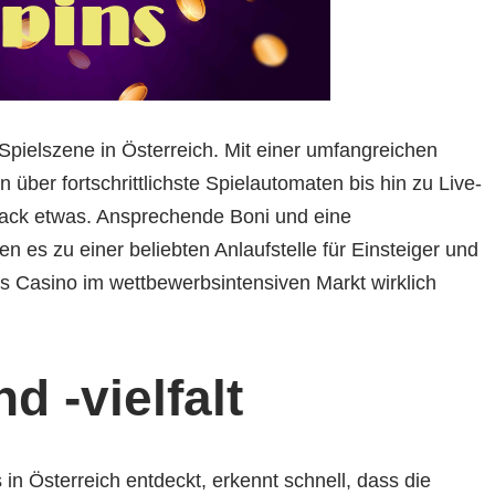
-Spielszene in Österreich. Mit einer umfangreichen
n über fortschrittlichste Spielautomaten bis hin zu Live-
mack etwas. Ansprechende Boni und eine
 es zu einer beliebten Anlaufstelle für Einsteiger und
s Casino im wettbewerbsintensiven Markt wirklich
d -vielfalt
n Österreich entdeckt, erkennt schnell, dass die