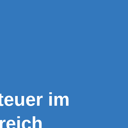
teuer im
reich