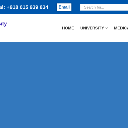
al: +918 015 939 834
Email
ity
HOME
UNIVERSITY
MEDIC
и