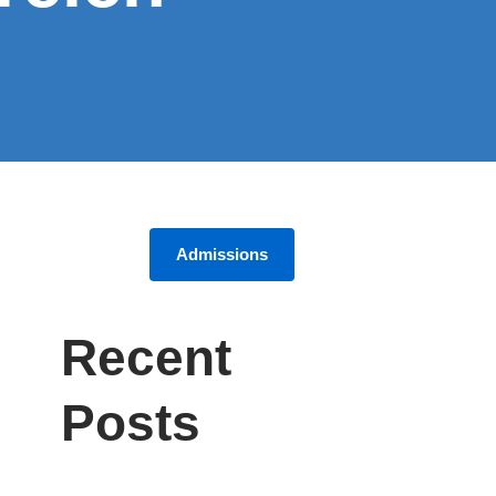
Admissions
Recent
Posts