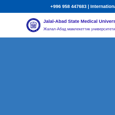
+996 958 447683 | Internation
Skip
Jalal-Abad State Medical Univers
to
Жалал-Абад мамлекеттик университет
content