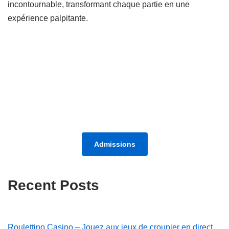
incontournable, transformant chaque partie en une
expérience palpitante.
Admissions
Recent Posts
Roulettino Casino – Jouez aux jeux de croupier en direct