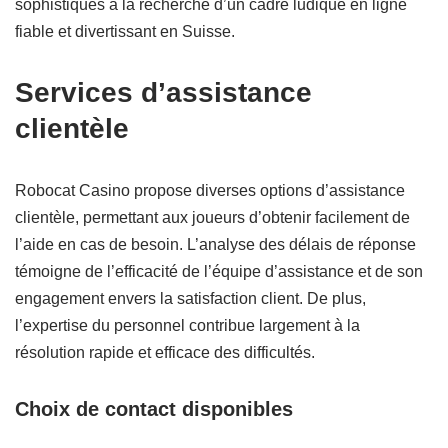
sophistiqués à la recherche d’un cadre ludique en ligne
fiable et divertissant en Suisse.
Services d’assistance
clientèle
Robocat Casino propose diverses options d’assistance
clientèle, permettant aux joueurs d’obtenir facilement de
l’aide en cas de besoin. L’analyse des délais de réponse
témoigne de l’efficacité de l’équipe d’assistance et de son
engagement envers la satisfaction client. De plus,
l’expertise du personnel contribue largement à la
résolution rapide et efficace des difficultés.
Choix de contact disponibles