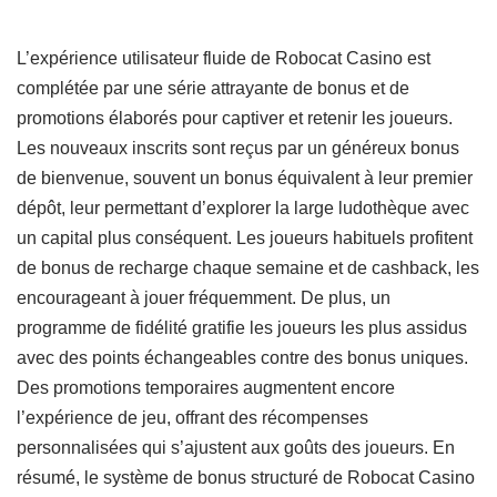
L’expérience utilisateur fluide de Robocat Casino est
complétée par une série attrayante de bonus et de
promotions élaborés pour captiver et retenir les joueurs.
Les nouveaux inscrits sont reçus par un généreux bonus
de bienvenue, souvent un bonus équivalent à leur premier
dépôt, leur permettant d’explorer la large ludothèque avec
un capital plus conséquent. Les joueurs habituels profitent
de bonus de recharge chaque semaine et de cashback, les
encourageant à jouer fréquemment. De plus, un
programme de fidélité gratifie les joueurs les plus assidus
avec des points échangeables contre des bonus uniques.
Des promotions temporaires augmentent encore
l’expérience de jeu, offrant des récompenses
personnalisées qui s’ajustent aux goûts des joueurs. En
résumé, le système de bonus structuré de Robocat Casino