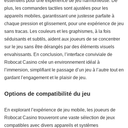
essentiels pour une expérience de jeu harmonieuse. De
plus, les commandes tactiles sont ajustées pour les
appareils mobiles, garantissant une justesse parfaite à
chaque pression et glissement, pour une expérience de jeu
sans tracas. Les couleurs et les graphismes, à la fois
séduisants et subtils, aident aux joueurs de se concentrer
sur le jeu sans être dérangés par des éléments visuels
envahissants. En conclusion, l’interface conviviale de
Robocat Casino crée un environnement idéal à
l’immersion, simplifiant le passage d’un jeu à l’autre tout en
gardant l’engagement et le plaisir de jeu.
Options de compatibilité du jeu
En explorant l’expérience de jeu mobile, les joueurs de
Robocat Casino trouveront une vaste sélection de jeux
compatibles avec divers appareils et systèmes