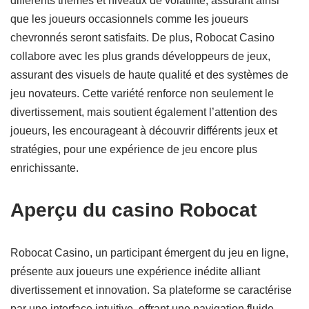
différents thèmes et niveaux de volatilité, assurant ainsi
que les joueurs occasionnels comme les joueurs
chevronnés seront satisfaits. De plus, Robocat Casino
collabore avec les plus grands développeurs de jeux,
assurant des visuels de haute qualité et des systèmes de
jeu novateurs. Cette variété renforce non seulement le
divertissement, mais soutient également l’attention des
joueurs, les encourageant à découvrir différents jeux et
stratégies, pour une expérience de jeu encore plus
enrichissante.
Aperçu du casino Robocat
Robocat Casino, un participant émergent du jeu en ligne,
présente aux joueurs une expérience inédite alliant
divertissement et innovation. Sa plateforme se caractérise
par une interface intuitive, offrant une navigation fluide