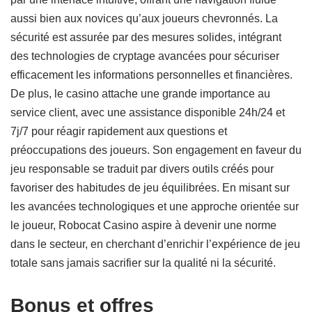
aussi bien aux novices qu’aux joueurs chevronnés. La
sécurité est assurée par des mesures solides, intégrant
des technologies de cryptage avancées pour sécuriser
efficacement les informations personnelles et financières.
De plus, le casino attache une grande importance au
service client, avec une assistance disponible 24h/24 et
7j/7 pour réagir rapidement aux questions et
préoccupations des joueurs. Son engagement en faveur du
jeu responsable se traduit par divers outils créés pour
favoriser des habitudes de jeu équilibrées. En misant sur
les avancées technologiques et une approche orientée sur
le joueur, Robocat Casino aspire à devenir une norme
dans le secteur, en cherchant d’enrichir l’expérience de jeu
totale sans jamais sacrifier sur la qualité ni la sécurité.
Bonus et offres