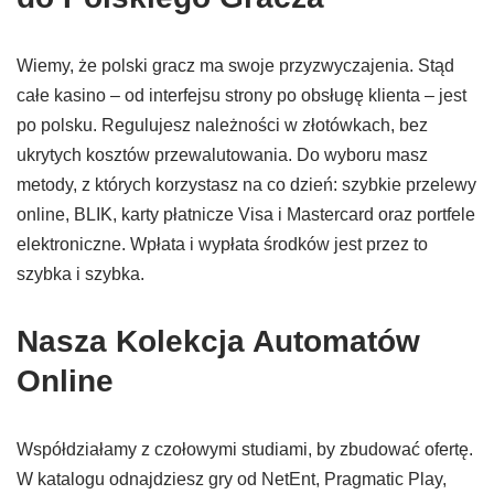
Wiemy, że polski gracz ma swoje przyzwyczajenia. Stąd
całe kasino – od interfejsu strony po obsługę klienta – jest
po polsku. Regulujesz należności w złotówkach, bez
ukrytych kosztów przewalutowania. Do wyboru masz
metody, z których korzystasz na co dzień: szybkie przelewy
online, BLIK, karty płatnicze Visa i Mastercard oraz portfele
elektroniczne. Wpłata i wypłata środków jest przez to
szybka i szybka.
Nasza Kolekcja Automatów
Online
Współdziałamy z czołowymi studiami, by zbudować ofertę.
W katalogu odnajdziesz gry od NetEnt, Pragmatic Play,