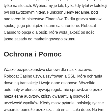
tylko na slotach. Wybieramy je tak, by każdy tytuł w kolekcji
był sprawdzonym hitem. Funkcjonujemy legalnie, pod
nadzorem Ministerstwa Finansów. To dla gracza stanowi
spokój: jego pieniądze i dane są chronione. Robocat
Casino to opcja dla osób, które wolą jakość od ilości i
jasne zasady od marketingowego szumu.
Ochrona i Pomoc
Wasze bezpieczeństwo stanowi dla nas kluczowe.
Robocat Casino używa szyfrowania SSL, które ochrania
dowolną transakcję i twoje dane osobowe. Wszelkie
automaty w ofercie bywają regularnie sprawdzane przez
niezależne audytory, którzy gwarantują losowość i
uczciwość wyników. Kiedy masz pytanie, polskojęzyczne
wsparcie pomoże przez czat lub email, całą dobę. Na tym