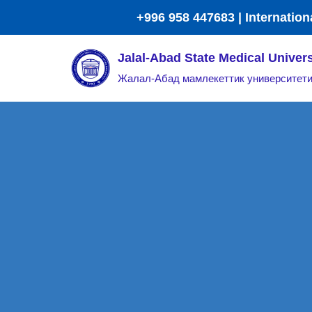
+996 958 447683 | Internation
Skip
Jalal-Abad State Medical Univers
to
Жалал-Абад мамлекеттик университет
content