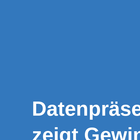
Datenpräse
zeigt Gewi