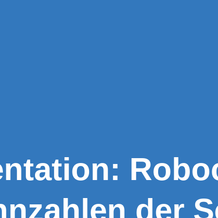
ntation: Robo
nnzahlen der 