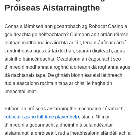
Próiseas Aistarraingthe
Conas a láimhseálann gcearrbhach ag Robocat Casino a
gcuideachta go héifeachtach? Cuireann an t-ardán réimse
leathan modhanna íocaíochta ar fáil, lena n-áirítear cártaí
creidmheasa agus cártaí dochair, sparán digiteach, agus
aistrithe baincéireachta. Ceadaíonn an éagsúlacht seo
d’imreoirí modhanna a roghnú a oireann dá roghanna agus
dá riachtanais tapa. De ghnáth bíonn éarlaisí láithreach,
rud a éascaíonn rochtain tapa ar chistí le haghaidh
imeachtaí imirt.
Éilíonn an próiseas aistarraingthe machnamh cúramach,
robocat casino full-time player help
, áfach. Ní mór
d’imreoirí a gcéannacht a dheimhniú sula ndéantar
aistarraingtí a phróiseáil, rud a fheabhsaíonn slándáil ach a