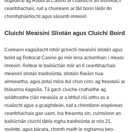
bogearraí ag Robocat Casino ar cháilíocht an tírdhreach
cearrbhachais, rud a chuireann ar fáil bonn láidir do
chomhpháirtíocht agus sásamh imreoirí.
Cluichí Meaisíní Sliotán agus Cluichí Boird
Cuireann eagsúlacht mhór gcluichí meaisíní sliotán agus
boird ag Robocat Casino go mór lena achomharc i measc
imreoirí. Áirítear le bailiúchán mór an tí cearrbhachais
meaisíní sliotán traidisiúnta, sliotáin físeáin nua-
aimseartha, agus potaí móra dul chun cinn, ag freastalú ar
blásanna éagsúla. Tá gach cluiche cruthaithe ag
soláthraithe cláir measúla ar a bhfuil clú orthu as a
nuaíocht agus a gcaighdeán, rud a chinntíonn eispéireas
cearrbhachais gan uaim. Ina theannta sin, cuimsíonn an
bailiúchán cluichí tábla rogha traidisiúnta ar nós 21,
roulette, agus bácara, chomh maith le roghanna beo-