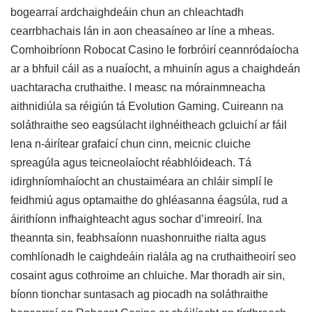
bogearraí ardchaighdeáin chun an chleachtadh
cearrbhachais lán in aon cheasaíneo ar líne a mheas.
Comhoibríonn Robocat Casino le forbróirí ceannródaíocha
ar a bhfuil cáil as a nuaíocht, a mhuinín agus a chaighdeán
uachtaracha cruthaithe. I measc na mórainmneacha
aithnidiúla sa réigiún tá Evolution Gaming. Cuireann na
soláthraithe seo eagsúlacht ilghnéitheach gcluichí ar fáil
lena n-áirítear grafaicí chun cinn, meicnic cluiche
spreagúla agus teicneolaíocht réabhlóideach. Tá
idirghníomhaíocht an chustaiméara an chláir simplí le
feidhmiú agus optamaithe do ghléasanna éagsúla, rud a
áirithíonn infhaighteacht agus sochar d’imreoirí. Ina
theannta sin, feabhsaíonn nuashonruithe rialta agus
comhlíonadh le caighdeáin rialála ag na cruthaitheoirí seo
cosaint agus cothroime an chluiche. Mar thoradh air sin,
bíonn tionchar suntasach ag piocadh na soláthraithe