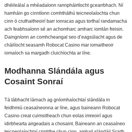
dhéileálaí a mhéadaíonn rannpháirtíocht gcearrbhach. Ní
hamháin go cinntíonn comhtháthú teicneolaíochta chun
cinn ó cruthaitheoirí barr ionracas agus torthaí randamacha
ach feabhsaíonn sé an achomharc amharc iomlán freisin.
Daingníonn an comhcheangal seo d’eagsúlacht agus de
cháilíocht seasamh Robocat Casino mar iomaitheoir
iomaíoch sa margadh cluichíochta ar líne.
Modhanna Slándála agus
Cosaint Sonraí
Tá tábhacht lárnach ag gníomhaíochtaí slándála in
feidhmiú ceasaíneonna ar líne, agus baineann Robocat
Casino creat cuimsitheach chun eolas imreoirí agus
idirbhearta airgeadais a chosaint. Baineann an ceasaíneo
teicneolaíochtaí criptithe chun cinn, amhail slándáil Sraith