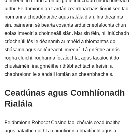
d’imreoirí in Éirinn a bhfuil gá le iniúchadh mionchúiseach
uirthi. Feidhmíonn an t-ardán cearrbhachais fíorúil seo faoi
normanna cheadúnaithe agus rialála dian. Ina theannta
sin, baineann sé bearta cosanta ardteicneolaíochta chun
eolas imreoirí a choinneáil slán. Mar sin féin, níl iniúchadh
críochnúil fós le déanamh ar mhéid a thiomantas do
shásamh agus soiléireacht imreoirí. Tá gnéithe ar nós
rogha cluichí, roghanna íocaíochta, agus tacaíocht do
chustaiméirí ina ghnéithe ríthábhachtacha freisin a
chabhraíonn le slándáil iomlán an chearrbhachais.
Ceadúnas agus Comhlíonadh
Rialála
Feidhmíonn Robocat Casino faoi chórais ceadúnaithe
agus rialaithe docht a chinntíonn a bhailíocht agus a