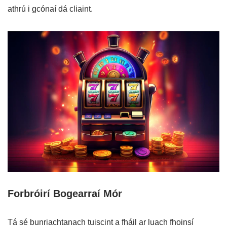
athrú i gcónaí dá cliaint.
Forbróirí Bogearraí Mór
Tá sé bunriachtanach tuiscint a fháil ar luach fhoinsí