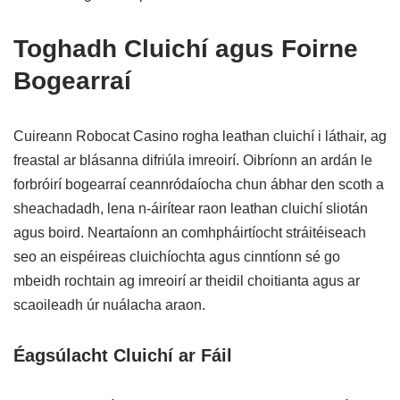
Toghadh Cluichí agus Foirne
Bogearraí
Cuireann Robocat Casino rogha leathan cluichí i láthair, ag
freastal ar blásanna difriúla imreoirí. Oibríonn an ardán le
forbróirí bogearraí ceannródaíocha chun ábhar den scoth a
sheachadadh, lena n-áirítear raon leathan cluichí sliotán
agus boird. Neartaíonn an comhpháirtíocht stráitéiseach
seo an eispéireas cluichíochta agus cinntíonn sé go
mbeidh rochtain ag imreoirí ar theidil choitianta agus ar
scaoileadh úr nuálacha araon.
Éagsúlacht Cluichí ar Fáil