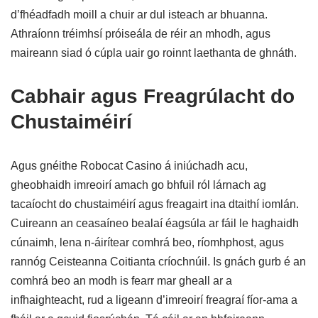
d’fhéadfadh moill a chuir ar dul isteach ar bhuanna.
Athraíonn tréimhsí próiseála de réir an mhodh, agus
maireann siad ó cúpla uair go roinnt laethanta de ghnáth.
Cabhair agus Freagrúlacht do
Chustaiméirí
Agus gnéithe Robocat Casino á iniúchadh acu,
gheobhaidh imreoirí amach go bhfuil ról lárnach ag
tacaíocht do chustaiméirí agus freagairt ina dtaithí iomlán.
Cuireann an ceasaíneo bealaí éagsúla ar fáil le haghaidh
cúnaimh, lena n-áirítear comhrá beo, ríomhphost, agus
rannóg Ceisteanna Coitianta críochnúil. Is gnách gurb é an
comhrá beo an modh is fearr mar gheall ar a
infhaighteacht, rud a ligeann d’imreoirí freagraí fíor-ama a