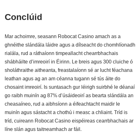
Conclúid
Mar achoimre, seasann Robocat Casino amach as a
ghnéithe slándála láidre agus a dílseacht do chomhlíonadh
rialála, rud a ráthaíonn timpeallacht chearrbhachais
shábháilte d’imreoirí in Éirinn. Le breis agus 300 cluiche ó
sholáthraithe aitheanta, freastalaíonn sé ar lucht féachana
leathan agus ag an am céanna tugann sé tús áite do
chosaint imreoirí. Is suntasach gur léirigh suirbhé le déanaí
go raibh muinín ag 87% d’úsáideoirí as bearta slándála an
cheasaíneo, rud a aibhsíonn a éifeachtacht maidir le
muinín agus sástacht a chothú i measc a chliaint. Tríd is
tríd, cuireann Robocat Casino eispéireas cearrbhachais ar
líne slán agus taitneamhach ar fáil.