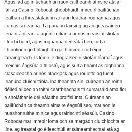
Agus iad ag iniúchadh an raon caitheamh aimsire atá ar
fáil ag Casino Robocat, gheobhaidh imreoirí bailiúchán
leathan a fhreastalaíonn ar raon leathan roghanna agus
cumas scileanna. Tá punann fairsing ag an gceasaíneo
lena n-áirítear catagóirí coitianta ar nós meaisíní sliotán,
cluichí boird, agus roghanna déileálaí beo, rud a
chinntíonn go bhfaighidh gach imreoir rud éigin
tarraingteach. Is féidir le díograiseoirí sliotán téamaí agus
meicnic éagsúla a fhiosrú, agus sult a bhaint as roghanna
clasaiceacha ar nós blackjack agus roulette ag lucht
leanúna cluichí tábla. Ina theannta sin, cuireann an roinn
déileálaí beo an taithí cearrbhachais trí cumarsáid ama fíor
a sholáthar le déileálaithe proifisiúnta. Cuireann an
bailiúchán caitheamh aimsire éagsúil seo, mar aon le
nuashonruithe minice agus tairiscintí séasúir, Casino
Robocat mar imreoir iomaíoch sa margadh cluichíochta ar
líne, ag freastal go éifeachtúil ar taitneamhachtaí atá ag