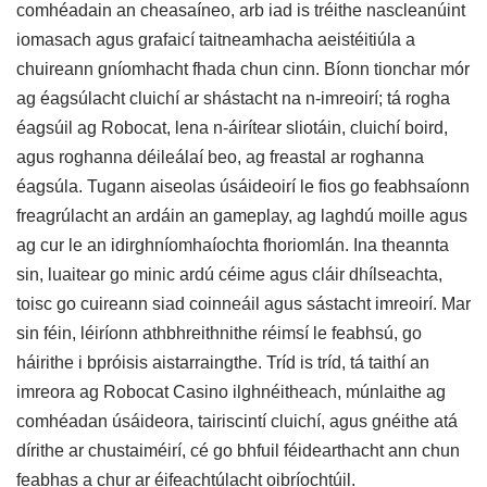
comhéadain an cheasaíneo, arb iad is tréithe nascleanúint
iomasach agus grafaicí taitneamhacha aeistéitiúla a
chuireann gníomhacht fhada chun cinn. Bíonn tionchar mór
ag éagsúlacht cluichí ar shástacht na n-imreoirí; tá rogha
éagsúil ag Robocat, lena n-áirítear sliotáin, cluichí boird,
agus roghanna déileálaí beo, ag freastal ar roghanna
éagsúla. Tugann aiseolas úsáideoirí le fios go feabhsaíonn
freagrúlacht an ardáin an gameplay, ag laghdú moille agus
ag cur le an idirghníomhaíochta fhoriomlán. Ina theannta
sin, luaitear go minic ardú céime agus cláir dhílseachta,
toisc go cuireann siad coinneáil agus sástacht imreoirí. Mar
sin féin, léiríonn athbhreithnithe réimsí le feabhsú, go
háirithe i bpróisis aistarraingthe. Tríd is tríd, tá taithí an
imreora ag Robocat Casino ilghnéitheach, múnlaithe ag
comhéadan úsáideora, tairiscintí cluichí, agus gnéithe atá
dírithe ar chustaiméirí, cé go bhfuil féidearthacht ann chun
feabhas a chur ar éifeachtúlacht oibríochtúil.