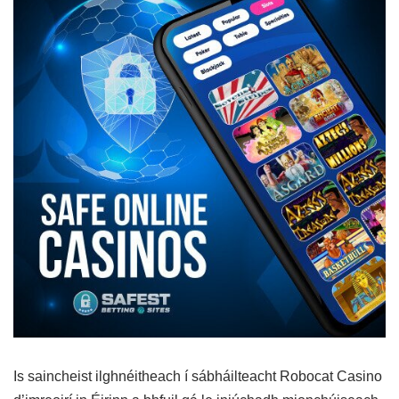
Is saincheist ilghnéitheach í sábháilteacht Robocat Casino