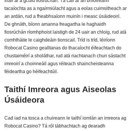
fháil ar a gcuid fiosrúchán. Tá cáil ar an bhfoireann
tacaíochta as a ngairmiúlacht agus a eolas cuimsitheach ar
an ardán, rud a fheabhsaíonn muinín i measc úsáideoirí.
De ghnáth, bíonn amanna freagartha le haghaidh
fiosrúchán ríomhphoist laistigh de 24 uair an chloig, rud atá
comhtháite le caighdeáin tionscail. Tríd is tríd, léiríonn
Robocat Casino gealltanas do thacaíocht éifeachtach do
chustaiméirí a sholáthar, rud atá riachtanach chun sástacht
imreoirí a choinneáil agus réiteach shaincheisteanna
féideartha go héifeachtúil.
Taithí Imreora agus Aiseolas
Úsáideora
Cad iad na tosca a chuireann le taithí iomlán an imreora ag
Robocat Casino? Tá ról tábhachtach ag dearadh