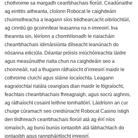
chothroime sa margadh cearrbhachais fíorúil. Ceadúnaithe
ag eintitis aitheanta, cloíonn Robocat le caighdeáin
chuimsitheacha a leagann síos trédhearcacht oibríochtúil,
ag cinntiú go gcoinnítear leasanna na n-imreoirí. Ina
theannta sin, léiríonn a chomhlíonadh le rialacháin
chearrbhachais idirnáisiúnta dílseacht leanúnach do
nósanna eiticiúla. Déantar próisis iniúchóireachta láidre
agus measúnuithe rialta chun na caighdeáin seo a
choinneáil, rud a thugann ráthaíocht d’imreoirí maidir le
cothroime cluichí agus sláine íocaíochta. Leagann
eagraíochtaí rialála ceanglais dian maidir le fógraíocht,
feachtais chearrbhachais fhreagraigh, agus socrú aighnis,
ag ráthaíocht cosaint leithne tomhaltóirí. Láidríonn an cur
chuige cúramach seo creidiúnacht Robocat Casino istigh
den tírdhreach cearrbhachais fíorúil atá ag éirí níos
iomaíoch, ag bunú bunús iontaoibh atá tábhachtach do
iontaoibh agus rannpháirtíocht imreoirí.