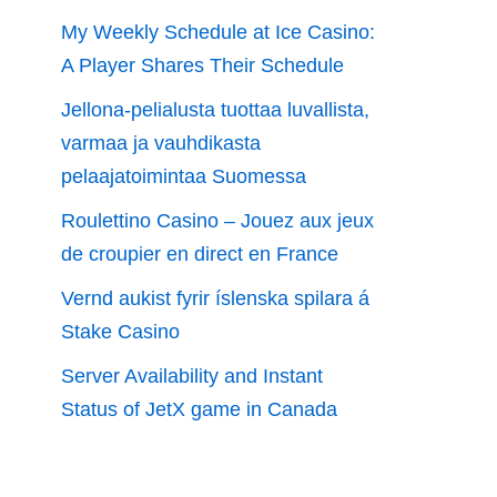
My Weekly Schedule at Ice Casino:
A Player Shares Their Schedule
Jellona-pelialusta tuottaa luvallista,
varmaa ja vauhdikasta
pelaajatoimintaa Suomessa
Roulettino Casino – Jouez aux jeux
de croupier en direct en France
Vernd aukist fyrir íslenska spilara á
Stake Casino
Server Availability and Instant
Status of JetX game in Canada