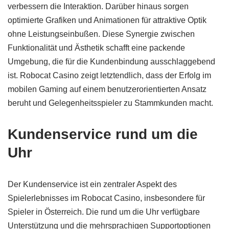
verbessern die Interaktion. Darüber hinaus sorgen
optimierte Grafiken und Animationen für attraktive Optik
ohne Leistungseinbußen. Diese Synergie zwischen
Funktionalität und Ästhetik schafft eine packende
Umgebung, die für die Kundenbindung ausschlaggebend
ist. Robocat Casino zeigt letztendlich, dass der Erfolg im
mobilen Gaming auf einem benutzerorientierten Ansatz
beruht und Gelegenheitsspieler zu Stammkunden macht.
Kundenservice rund um die
Uhr
Der Kundenservice ist ein zentraler Aspekt des
Spielerlebnisses im Robocat Casino, insbesondere für
Spieler in Österreich. Die rund um die Uhr verfügbare
Unterstützung und die mehrsprachigen Supportoptionen