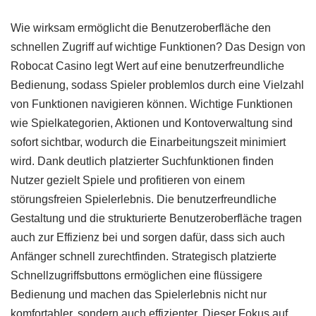
Wie wirksam ermöglicht die Benutzeroberfläche den
schnellen Zugriff auf wichtige Funktionen? Das Design von
Robocat Casino legt Wert auf eine benutzerfreundliche
Bedienung, sodass Spieler problemlos durch eine Vielzahl
von Funktionen navigieren können. Wichtige Funktionen
wie Spielkategorien, Aktionen und Kontoverwaltung sind
sofort sichtbar, wodurch die Einarbeitungszeit minimiert
wird. Dank deutlich platzierter Suchfunktionen finden
Nutzer gezielt Spiele und profitieren von einem
störungsfreien Spielerlebnis. Die benutzerfreundliche
Gestaltung und die strukturierte Benutzeroberfläche tragen
auch zur Effizienz bei und sorgen dafür, dass sich auch
Anfänger schnell zurechtfinden. Strategisch platzierte
Schnellzugriffsbuttons ermöglichen eine flüssigere
Bedienung und machen das Spielerlebnis nicht nur
komfortabler, sondern auch effizienter. Dieser Fokus auf