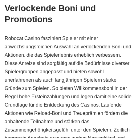
Verlockende Boni und
Promotions
Robocat Casino fasziniert Spieler mit einer
abwechslungsreichen Auswahl an verlockenden Boni und
Aktionen, die das Spielerlebnis erheblich verbessern.
Diese Anreize sind sorgfältig auf die Bedürfnisse diverser
Spielergruppen angepasst und bieten sowohl
unerfahrenen als auch langjährigen Spielern starke
Gründe zum Spielen. So bieten Willkommensboni in der
Regel hohe Ersteinzahlungen und legen damit eine solide
Grundlage für die Entdeckung des Casinos. Laufende
Aktionen wie Reload-Boni und Treueprämien fördern die
anhaltende Teilnahme und stärken das
Zusammengehörigkeitsgefühl unter den Spielern. Zeitlich