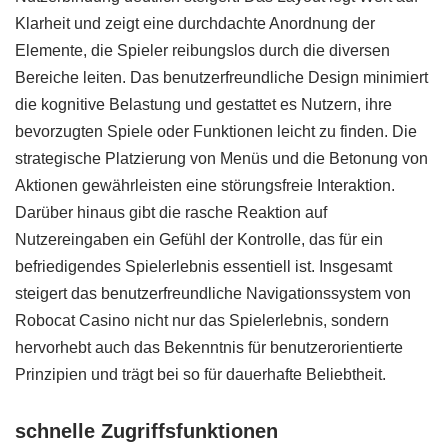
Klarheit und zeigt eine durchdachte Anordnung der
Elemente, die Spieler reibungslos durch die diversen
Bereiche leiten. Das benutzerfreundliche Design minimiert
die kognitive Belastung und gestattet es Nutzern, ihre
bevorzugten Spiele oder Funktionen leicht zu finden. Die
strategische Platzierung von Menüs und die Betonung von
Aktionen gewährleisten eine störungsfreie Interaktion.
Darüber hinaus gibt die rasche Reaktion auf
Nutzereingaben ein Gefühl der Kontrolle, das für ein
befriedigendes Spielerlebnis essentiell ist. Insgesamt
steigert das benutzerfreundliche Navigationssystem von
Robocat Casino nicht nur das Spielerlebnis, sondern
hervorhebt auch das Bekenntnis für benutzerorientierte
Prinzipien und trägt bei so für dauerhafte Beliebtheit.
schnelle Zugriffsfunktionen