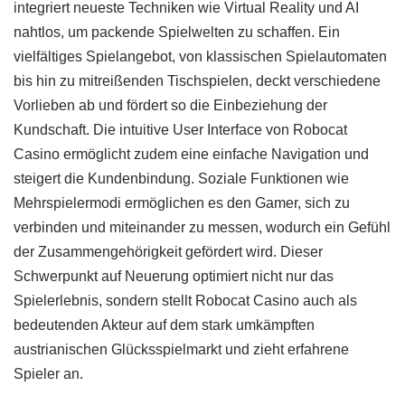
integriert neueste Techniken wie Virtual Reality und AI
nahtlos, um packende Spielwelten zu schaffen. Ein
vielfältiges Spielangebot, von klassischen Spielautomaten
bis hin zu mitreißenden Tischspielen, deckt verschiedene
Vorlieben ab und fördert so die Einbeziehung der
Kundschaft. Die intuitive User Interface von Robocat
Casino ermöglicht zudem eine einfache Navigation und
steigert die Kundenbindung. Soziale Funktionen wie
Mehrspielermodi ermöglichen es den Gamer, sich zu
verbinden und miteinander zu messen, wodurch ein Gefühl
der Zusammengehörigkeit gefördert wird. Dieser
Schwerpunkt auf Neuerung optimiert nicht nur das
Spielerlebnis, sondern stellt Robocat Casino auch als
bedeutenden Akteur auf dem stark umkämpften
austrianischen Glücksspielmarkt und zieht erfahrene
Spieler an.