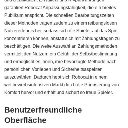
garantiert Robocat Anpassungsfähigkeit, die ein breites
Publikum anspricht. Die schnellen Bearbeitungszeiten
dieser Methoden tragen zudem zu einem reibungslosen
Nutzererlebnis bei, sodass sich die Spieler auf das Spiel
konzentrieren können, anstatt sich mit Zahlungsfragen zu
beschäftigen. Die weite Auswahl an Zahlungsmethoden
vermittelt den Nutzern ein Gefühl der Selbstbestimmung
und ermöglicht es ihnen, ihre bevorzugte Methode nach
persönlichen Vorlieben und Sicherheitsaspekten
auszuwählen. Dadurch hebt sich Robocat in einem
wettbewerbsintensiven Markt durch die Priorisierung von
Komfort hervor und erhält und sichert so treue Spieler.
Benutzerfreundliche
Oberfläche