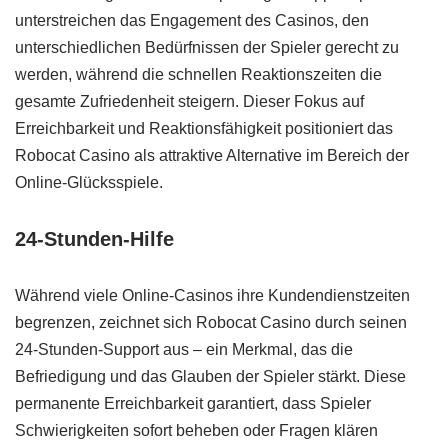
unterstreichen das Engagement des Casinos, den
unterschiedlichen Bedürfnissen der Spieler gerecht zu
werden, während die schnellen Reaktionszeiten die
gesamte Zufriedenheit steigern. Dieser Fokus auf
Erreichbarkeit und Reaktionsfähigkeit positioniert das
Robocat Casino als attraktive Alternative im Bereich der
Online-Glücksspiele.
24-Stunden-Hilfe
Während viele Online-Casinos ihre Kundendienstzeiten
begrenzen, zeichnet sich Robocat Casino durch seinen
24-Stunden-Support aus – ein Merkmal, das die
Befriedigung und das Glauben der Spieler stärkt. Diese
permanente Erreichbarkeit garantiert, dass Spieler
Schwierigkeiten sofort beheben oder Fragen klären