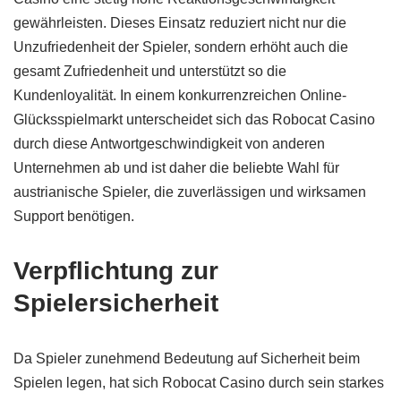
gewährleisten. Dieses Einsatz reduziert nicht nur die
Unzufriedenheit der Spieler, sondern erhöht auch die
gesamt Zufriedenheit und unterstützt so die
Kundenloyalität. In einem konkurrenzreichen Online-
Glücksspielmarkt unterscheidet sich das Robocat Casino
durch diese Antwortgeschwindigkeit von anderen
Unternehmen ab und ist daher die beliebte Wahl für
austrianische Spieler, die zuverlässigen und wirksamen
Support benötigen.
Verpflichtung zur
Spielersicherheit
Da Spieler zunehmend Bedeutung auf Sicherheit beim
Spielen legen, hat sich Robocat Casino durch sein starkes