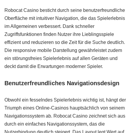
Robocat Casino besticht durch seine benutzerfreundliche
Oberfläche mit intuitiver Navigation, die das Spielerlebnis
im Allgemeinen verbessert. Dank schneller
Zugriffsfunktionen finden Nutzer ihre Lieblingsspiele
effizient und reduzieren so die Zeit für die Suche deutlich.
Die responsive mobile Darstellung gewährleistet zudem
ein störungsfreies Spielerlebnis auf allen Geräten und
deckt damit die Erwartungen moderner Spieler.
Benutzerfreundliches Navigationsdesign
Obwohl ein fesselndes Spielerlebnis wichtig ist, hängt der
Triumph eines Online-Casinos hauptsächlich von seinem
Navigationssystem ab. Robocat Casino zeichnet sich aus
durch ein einfaches Navigationssystem, das die
Nutzerbindung deutlich steigert. Das Layout legt Wert auf