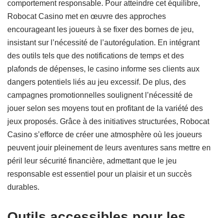
comportement responsable. Pour atteindre cet équilibre,
Robocat Casino met en œuvre des approches
encourageant les joueurs à se fixer des bornes de jeu,
insistant sur l’nécessité de l’autorégulation. En intégrant
des outils tels que des notifications de temps et des
plafonds de dépenses, le casino informe ses clients aux
dangers potentiels liés au jeu excessif. De plus, des
campagnes promotionnelles soulignent l’nécessité de
jouer selon ses moyens tout en profitant de la variété des
jeux proposés. Grâce à des initiatives structurées, Robocat
Casino s’efforce de créer une atmosphère où les joueurs
peuvent jouir pleinement de leurs aventures sans mettre en
péril leur sécurité financière, admettant que le jeu
responsable est essentiel pour un plaisir et un succès
durables.
Outils accessibles pour les