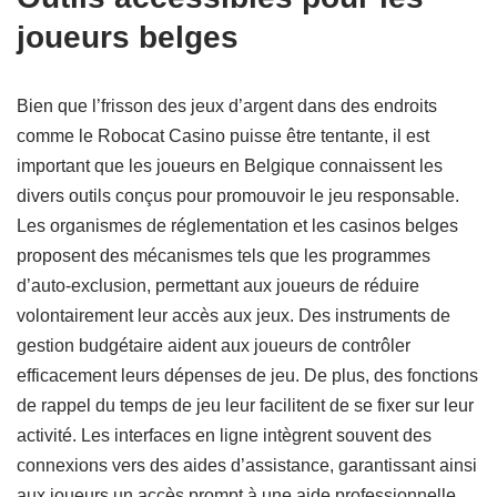
joueurs belges
Bien que l’frisson des jeux d’argent dans des endroits
comme le Robocat Casino puisse être tentante, il est
important que les joueurs en Belgique connaissent les
divers outils conçus pour promouvoir le jeu responsable.
Les organismes de réglementation et les casinos belges
proposent des mécanismes tels que les programmes
d’auto-exclusion, permettant aux joueurs de réduire
volontairement leur accès aux jeux. Des instruments de
gestion budgétaire aident aux joueurs de contrôler
efficacement leurs dépenses de jeu. De plus, des fonctions
de rappel du temps de jeu leur facilitent de se fixer sur leur
activité. Les interfaces en ligne intègrent souvent des
connexions vers des aides d’assistance, garantissant ainsi
aux joueurs un accès prompt à une aide professionnelle.