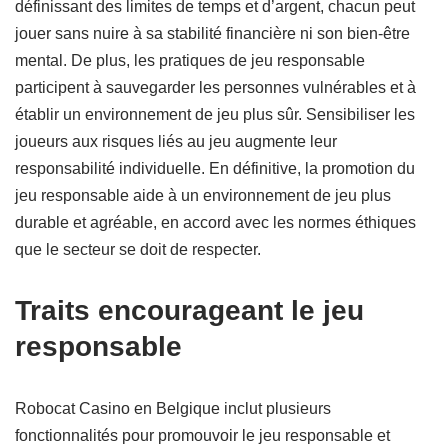
définissant des limites de temps et d’argent, chacun peut
jouer sans nuire à sa stabilité financière ni son bien-être
mental. De plus, les pratiques de jeu responsable
participent à sauvegarder les personnes vulnérables et à
établir un environnement de jeu plus sûr. Sensibiliser les
joueurs aux risques liés au jeu augmente leur
responsabilité individuelle. En définitive, la promotion du
jeu responsable aide à un environnement de jeu plus
durable et agréable, en accord avec les normes éthiques
que le secteur se doit de respecter.
Traits encourageant le jeu
responsable
Robocat Casino en Belgique inclut plusieurs
fonctionnalités pour promouvoir le jeu responsable et