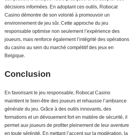
décisions informées. En adoptant ces outils, Robocat
Casino démontre de son volonté à promouvoir un
environnement de jeu sûr. Cette approche du jeu
responsable optimise non seulement l’expérience des
joueurs, mais renforce également l’intégrité des opérations
du casino au sein du marché compétitif des jeux en
Belgique.
Conclusion
En favorisant le jeu responsable, Robocat Casino
maintient le bien-être des joueurs et rehausse l’ambiance
générale du jeu. Grâce à des outils innovants, des
formations et un dévouement fort en matière de sécurité, il
permet aux joueurs de profiter pleinement de leur aventure
en toute sérénité. En mettant l’accent sur la modération, la