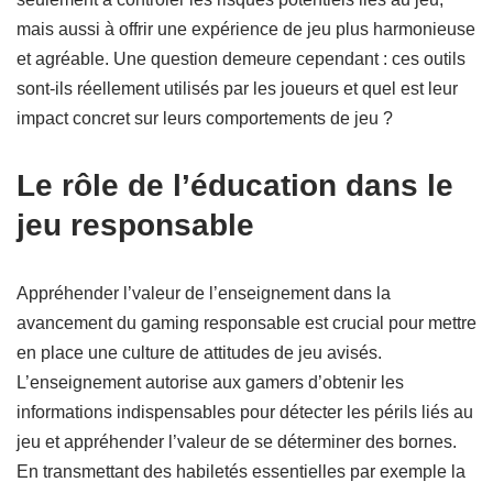
mais aussi à offrir une expérience de jeu plus harmonieuse
et agréable. Une question demeure cependant : ces outils
sont-ils réellement utilisés par les joueurs et quel est leur
impact concret sur leurs comportements de jeu ?
Le rôle de l’éducation dans le
jeu responsable
Appréhender l’valeur de l’enseignement dans la
avancement du gaming responsable est crucial pour mettre
en place une culture de attitudes de jeu avisés.
L’enseignement autorise aux gamers d’obtenir les
informations indispensables pour détecter les périls liés au
jeu et appréhender l’valeur de se déterminer des bornes.
En transmettant des habiletés essentielles par exemple la