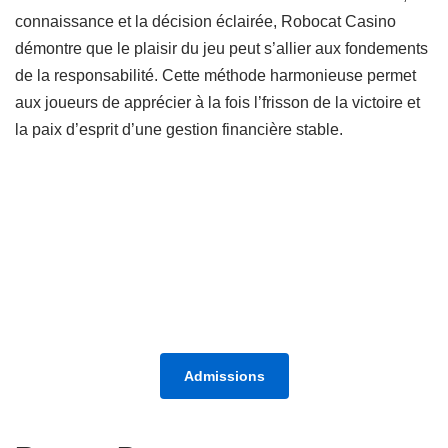
connaissance et la décision éclairée, Robocat Casino
démontre que le plaisir du jeu peut s’allier aux fondements
de la responsabilité. Cette méthode harmonieuse permet
aux joueurs de apprécier à la fois l’frisson de la victoire et
la paix d’esprit d’une gestion financière stable.
Admissions