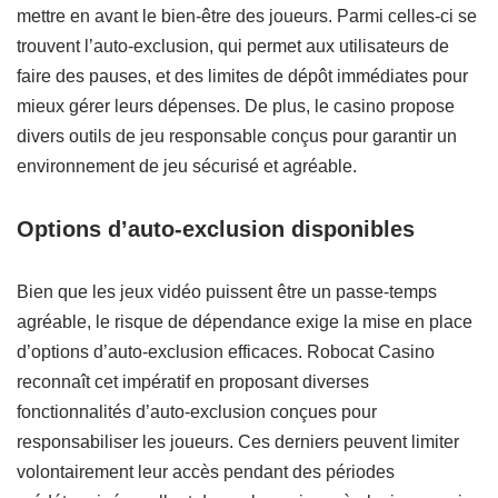
mettre en avant le bien-être des joueurs. Parmi celles-ci se
trouvent l’auto-exclusion, qui permet aux utilisateurs de
faire des pauses, et des limites de dépôt immédiates pour
mieux gérer leurs dépenses. De plus, le casino propose
divers outils de jeu responsable conçus pour garantir un
environnement de jeu sécurisé et agréable.
Options d’auto-exclusion disponibles
Bien que les jeux vidéo puissent être un passe-temps
agréable, le risque de dépendance exige la mise en place
d’options d’auto-exclusion efficaces. Robocat Casino
reconnaît cet impératif en proposant diverses
fonctionnalités d’auto-exclusion conçues pour
responsabiliser les joueurs. Ces derniers peuvent limiter
volontairement leur accès pendant des périodes