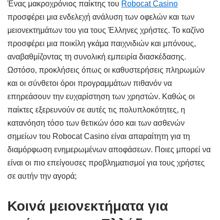
Ένας μακροχρόνιος παίκτης του
Robocat Casino
προσφέρει μια ενδελεχή ανάλυση των οφελών και των
μειονεκτημάτων του για τους Έλληνες χρήστες. Το καζίνο
προσφέρει μια ποικίλη γκάμα παιχνιδιών και μπόνους,
αναβαθμίζοντας τη συνολική εμπειρία διασκέδασης.
Ωστόσο, προκλήσεις όπως οι καθυστερήσεις πληρωμών
και οι σύνθετοι όροι προγραμμάτων πιθανόν να
επηρεάσουν την ευχαρίστηση των χρηστών. Καθώς οι
παίκτες εξερευνούν σε αυτές τις πολυπλοκότητες, η
κατανόηση τόσο των θετικών όσο και των ασθενών
σημείων του Robocat Casino είναι απαραίτητη για τη
διαμόρφωση ενημερωμένων αποφάσεων. Ποιες μπορεί να
είναι οι πιο επείγουσες προβληματισμοί για τους χρήστες
σε αυτήν την αγορά;
Κοινά μειονεκτήματα για