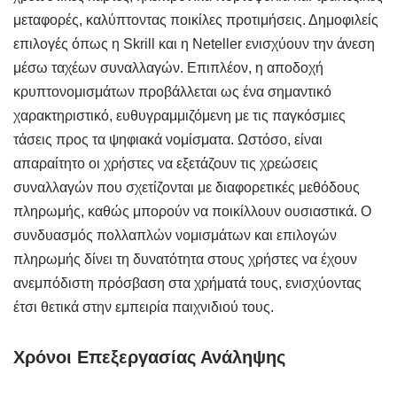
μεταφορές, καλύπτοντας ποικίλες προτιμήσεις. Δημοφιλείς
επιλογές όπως η Skrill και η Neteller ενισχύουν την άνεση
μέσω ταχέων συναλλαγών. Επιπλέον, η αποδοχή
κρυπτονομισμάτων προβάλλεται ως ένα σημαντικό
χαρακτηριστικό, ευθυγραμμιζόμενη με τις παγκόσμιες
τάσεις προς τα ψηφιακά νομίσματα. Ωστόσο, είναι
απαραίτητο οι χρήστες να εξετάζουν τις χρεώσεις
συναλλαγών που σχετίζονται με διαφορετικές μεθόδους
πληρωμής, καθώς μπορούν να ποικίλλουν ουσιαστικά. Ο
συνδυασμός πολλαπλών νομισμάτων και επιλογών
πληρωμής δίνει τη δυνατότητα στους χρήστες να έχουν
ανεμπόδιστη πρόσβαση στα χρήματά τους, ενισχύοντας
έτσι θετικά στην εμπειρία παιχνιδιού τους.
Χρόνοι Επεξεργασίας Ανάληψης