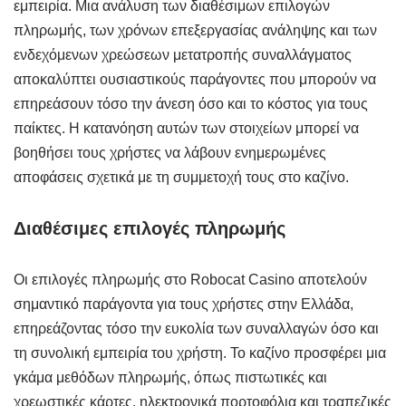
εμπειρία. Μια ανάλυση των διαθέσιμων επιλογών
πληρωμής, των χρόνων επεξεργασίας ανάληψης και των
ενδεχόμενων χρεώσεων μετατροπής συναλλάγματος
αποκαλύπτει ουσιαστικούς παράγοντες που μπορούν να
επηρεάσουν τόσο την άνεση όσο και το κόστος για τους
παίκτες. Η κατανόηση αυτών των στοιχείων μπορεί να
βοηθήσει τους χρήστες να λάβουν ενημερωμένες
αποφάσεις σχετικά με τη συμμετοχή τους στο καζίνο.
Διαθέσιμες επιλογές πληρωμής
Οι επιλογές πληρωμής στο Robocat Casino αποτελούν
σημαντικό παράγοντα για τους χρήστες στην Ελλάδα,
επηρεάζοντας τόσο την ευκολία των συναλλαγών όσο και
τη συνολική εμπειρία του χρήστη. Το καζίνο προσφέρει μια
γκάμα μεθόδων πληρωμής, όπως πιστωτικές και
χρεωστικές κάρτες, ηλεκτρονικά πορτοφόλια και τραπεζικές