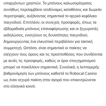
υπαρχόντων χρηστών. Το μπόνους καλωσορίσματος
συνήθως περιλαμβάνει ισοδύναμες καταθέσεις και δωρεάν
περιστροφές, αυξάνοντας σημαντικά το αρχικό κεφάλαιο
παιχνιδιού. Επιπλέον, οι συνεχείς προσφορές, όπως τα
εβδομαδιαία μπόνους επαναφόρτωσης και οι ξεχωριστές
εκδηλώσεις, ενισχύουν τις δυνατότητες παιχνιδιού,
δημιουργώντας ένα ελκυστικό περιβάλλον για τακτική
συμμετοχή. Ωστόσο, είναι σημαντικό οι παίκτες να
ελέγχουν τους όρους και τις προϋποθέσεις που συνδέονται
με αυτές τις προσφορές, καθώς οι όροι στοιχηματισμού
μπορεί να ποικίλλουν σημαντικά. Συνολικά, η λεπτομερής
βαθμονόμηση των μπόνους καθιστά το Robocat Casino
ως έναν ισχυρό παίκτη στην αγορά που επικεντρώνεται
στο ελληνικό κοινό.