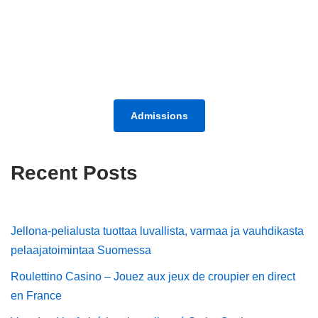
Admissions
Recent Posts
Jellona-pelialusta tuottaa luvallista, varmaa ja vauhdikasta
pelaajatoimintaa Suomessa
Roulettino Casino – Jouez aux jeux de croupier en direct
en France