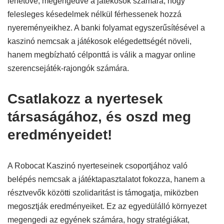
lehetővé, megengedve a játékosok számára, hogy
felesleges késedelmek nélkül férhessenek hozzá
nyereményeikhez. A banki folyamat egyszerűsítésével a
kaszinó nemcsak a játékosok elégedettségét növeli,
hanem megbízható célponttá is válik a magyar online
szerencsejáték-rajongók számára.
Csatlakozz a nyertesek
társaságához, és oszd meg
eredményeidet!
A Robocat Kaszinó nyerteseinek csoportjához való
belépés nemcsak a játéktapasztalatot fokozza, hanem a
résztvevők közötti szolidaritást is támogatja, miközben
megosztják eredményeiket. Ez az egyedülálló környezet
megengedi az egyének számára, hogy stratégiákat,