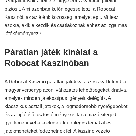
szolgáltatásokra fektetett figyelem zavartalan játékot
biztosít. Ami azonban különlegessé teszi a Robocat
Kaszinót, az az élénk közösség, amelyet épít. Mi lesz
azokra, akik elkezdik és csatlakoznak ehhez az izgalmas
játékélményhez?
Páratlan játék kínálat a
Robocat Kaszinóban
A Robocat Kaszinó páratlan játék választékával kitűnik a
magyar versenypiacon, változatos lehetőségeket kínálva,
amelyek minden játékostípus igényeit kielégítik. A
klasszikus asztali játékok, a legmodernebb nyerőgépeket
és az újító élő osztós élményeket tartalmazó kiterjedt
gyűjteménnyel a játékosok különleges témákat és
játékmeneteket fedezhetnek fel. A kaszinó vezető