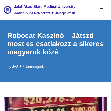
Jalal-Abad State Medical University
Жалал-Абад мамлекеттик университети
Skip
to
content
Robocat Kaszinó – Játszd
most és csatlakozz a sikeres
magyarok közé
by
JASU
Uncategorized