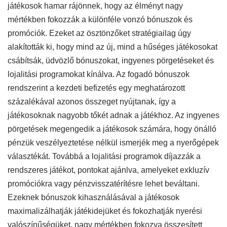
játékosok hamar rájönnek, hogy az élményt nagy
mértékben fokozzák a különféle vonzó bónuszok és
promóciók. Ezeket az ösztönzőket stratégiailag úgy
alakították ki, hogy mind az új, mind a hűséges játékosokat
csábítsák, üdvözlő bónuszokat, ingyenes pörgetéseket és
lojalitási programokat kínálva. Az fogadó bónuszok
rendszerint a kezdeti befizetés egy meghatározott
százalékával azonos összeget nyújtanak, így a
játékosoknak nagyobb tőkét adnak a játékhoz. Az ingyenes
pörgetések megengedik a játékosok számára, hogy önálló
pénzük veszélyeztetése nélkül ismerjék meg a nyerőgépek
választékát. Továbbá a lojalitási programok díjazzák a
rendszeres játékot, pontokat ajánlva, amelyeket exkluzív
promóciókra vagy pénzvisszatérítésre lehet beváltani.
Ezeknek bónuszok kihasználásával a játékosok
maximalizálhatják játékidejüket és fokozhatják nyerési
valószínűségüket, nagy mértékben fokozva összesített