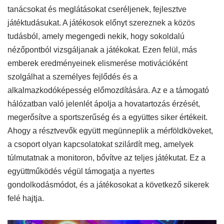
tanácsokat és meglátásokat cseréljenek, fejlesztve
játéktudásukat. A játékosok előnyt szereznek a közös
tudásból, amely megengedi nekik, hogy sokoldalú
nézőpontból vizsgáljanak a játékokat. Ezen felül, más
emberek eredményeinek elismerése motivációként
szolgálhat a személyes fejlődés és a
alkalmazkodóképesség előmozdítására. Az e a támogató
hálózatban való jelenlét ápolja a hovatartozás érzését,
megerősítve a sportszerűség és a együttes siker értékeit.
Ahogy a résztvevők együtt megünneplik a mérföldköveket,
a csoport olyan kapcsolatokat szilárdít meg, amelyek
túlmutatnak a monitoron, bővítve az teljes játékutat. Ez a
együttműködés végül támogatja a nyertes
gondolkodásmódot, és a játékosokat a következő sikerek
felé hajtja.