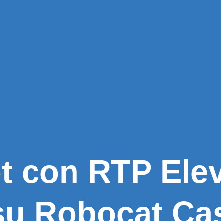
ot con RTP Ele
a su Robocat Ca