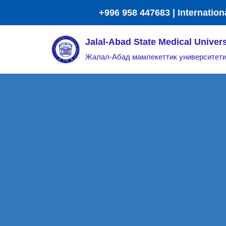
+996 958 447683 | Internation
Skip
Jalal-Abad State Medical Univers
to
Жалал-Абад мамлекеттик университет
content