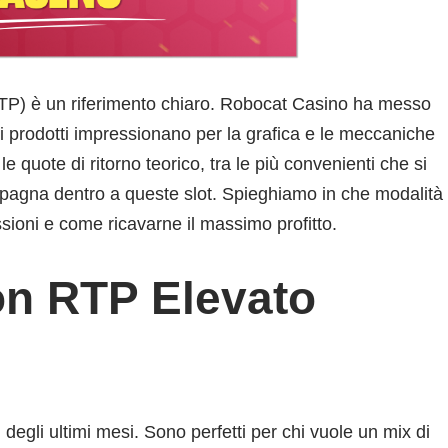
r (RTP) è un riferimento chiaro. Robocat Casino ha messo
i prodotti impressionano per la grafica e le meccaniche
le quote di ritorno teorico, tra le più convenienti che si
pagna dentro a queste slot. Spieghiamo in che modalità
ssioni e come ricavarne il massimo profitto.
on RTP Elevato
i degli ultimi mesi. Sono perfetti per chi vuole un mix di