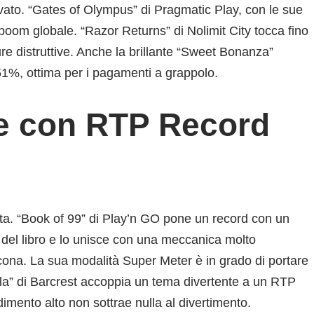
vato. “Gates of Olympus” di Pragmatic Play, con le sue
oom globale. “Razor Returns” di Nolimit City tocca fino
re distruttive. Anche la brillante “Sweet Bonanza”
.51%, ottima per i pagamenti a grappolo.
e con RTP Record
sta. “Book of 99” di Play’n GO pone un record con un
 del libro e lo unisce con una meccanica molto
cona. La sua modalità Super Meter è in grado di portare
ula” di Barcrest accoppia un tema divertente a un RTP
mento alto non sottrae nulla al divertimento.