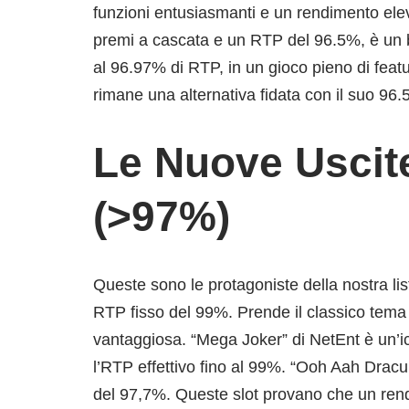
funzioni entusiasmanti e un rendimento ele
premi a cascata e un RTP del 96.5%, è un b
al 96.97% di RTP, in un gioco pieno di featu
rimane una alternativa fidata con il suo 96
Le Nuove Uscit
(>97%)
Queste sono le protagoniste della nostra li
RTP fisso del 99%. Prende il classico tema
vantaggiosa. “Mega Joker” di NetEnt è un’i
l’RTP effettivo fino al 99%. “Ooh Aah Drac
del 97,7%. Queste slot provano che un rendi