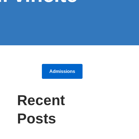
Admissions
Recent
Posts