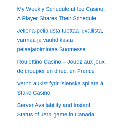
My Weekly Schedule at Ice Casino:
A Player Shares Their Schedule
Jellona-pelialusta tuottaa luvallista,
varmaa ja vauhdikasta
pelaajatoimintaa Suomessa
Roulettino Casino – Jouez aux jeux
de croupier en direct en France
Vernd aukist fyrir íslenska spilara á
Stake Casino
Server Availability and Instant
Status of JetX game in Canada