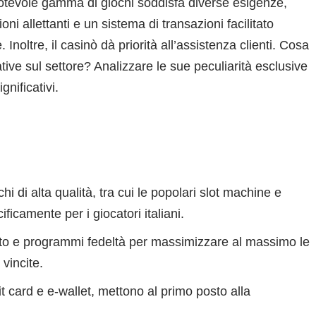
 notevole gamma di giochi soddisfa diverse esigenze,
i allettanti e un sistema di transazioni facilitato
Inoltre, il casinò dà priorità all’assistenza clienti. Cosa
ative sul settore? Analizzare le sue peculiarità esclusive
gnificativi.
hi di alta qualità, tra cui le popolari slot machine e
ficamente per i giocatori italiani.
nuto e programmi fedeltà per massimizzare al massimo le
 vincite.
it card e e-wallet, mettono al primo posto alla