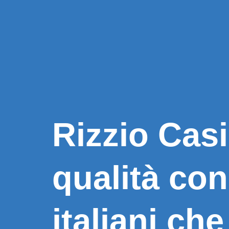
Rizzio Casi
qualità con 
italiani ch