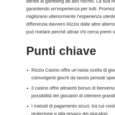
attratti al gambling ad alto rischio. La sua
garantendo un’esperienza per tutti. Promozion
migliorano ulteriormente l’esperienza utente. 
differenzia davvero Rizzio dalle altre altern
può rivelare perché attrae chi cerca premi si
Punti chiave
Rizzio Casino offre un’vasta scelta di gioc
coinvolgenti giochi da tavolo pensati speci
Il casino offre attraenti bonus di benve
possibilità dei giocatori di ottenere grandi
I metodi di pagamento sicuri, tra cui cred
protezione e alla privacy dei giocatori.