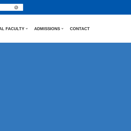
AL FACULTY
ADMISSIONS
CONTACT