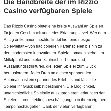
Die Bandbreite der im Rizzio
Casino verfügbaren Spiele
Das Rizzio Casino bietet eine breite Auswahl an Spielen
für jeden Geschmack und jedes Erfahrungslevel. Wer dem
Alltag entkommen möchte, findet hier eine riesige
Spielvielfalt – von traditionellen Kartenspielen bis hin zu
den modernsten Innovationen. Spielautomaten stehen im
Mittelpunkt und bieten zahlreiche Themen und
Auszahlungsstrukturen, die jeden Spieler zum Glück
herausfordern. Jeder Dreh an diesen spannenden
Automaten ist ein spannendes Erlebnis und lässt die
Spieler ihr Glück selbst bestimmen. Die Möglichkeit,
unterschiedliche Spielstile auszuprobieren, erlaubt es den
Spielern, ihren Lieblingsbeschäftigungen in ihrem eigenen
Tempo nachzugehen. Dank der vielen verfügbaren