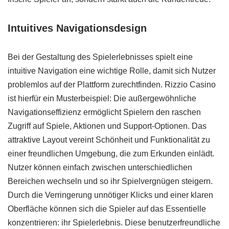
Intuitives Navigationsdesign
Bei der Gestaltung des Spielerlebnisses spielt eine
intuitive Navigation eine wichtige Rolle, damit sich Nutzer
problemlos auf der Plattform zurechtfinden. Rizzio Casino
ist hierfür ein Musterbeispiel: Die außergewöhnliche
Navigationseffizienz ermöglicht Spielern den raschen
Zugriff auf Spiele, Aktionen und Support-Optionen. Das
attraktive Layout vereint Schönheit und Funktionalität zu
einer freundlichen Umgebung, die zum Erkunden einlädt.
Nutzer können einfach zwischen unterschiedlichen
Bereichen wechseln und so ihr Spielvergnügen steigern.
Durch die Verringerung unnötiger Klicks und einer klaren
Oberfläche können sich die Spieler auf das Essentielle
konzentrieren: ihr Spielerlebnis. Diese benutzerfreundliche