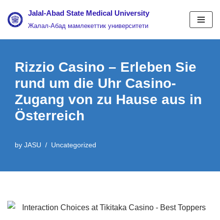
Jalal-Abad State Medical University
Жалал-Абад мамлекеттик университети
Skip
to
content
Rizzio Casino – Erleben Sie
rund um die Uhr Casino-
Zugang von zu Hause aus in
Österreich
by
JASU
Uncategorized