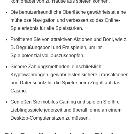
komfortabel von zu Hause aus spielen können.
Die benutzerfreundliche Oberfläche gewährleistet eine
mühelose Navigation und verbessert so das Online-
Spielerlebnis für alle Spielstärken.
Profitieren Sie von attraktiven Aktionen und Boni, wie z.
B. Begrüßungsboni und Freispielen, um Ihr
Spielpotenzial voll auszuschöpfen.
Sichere Zahlungsmethoden, einschließlich
Kryptowährungen, gewährleisten sichere Transaktionen
und Datenschutz für die Spieler beim Zugriff auf das
Casino.
Genießen Sie mobiles Gaming und spielen Sie Ihre
Lieblingsspiele jederzeit und überall, ohne an einem
Desktop-Computer sitzen zu müssen.