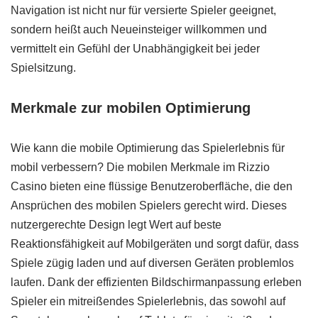
Navigation ist nicht nur für versierte Spieler geeignet,
sondern heißt auch Neueinsteiger willkommen und
vermittelt ein Gefühl der Unabhängigkeit bei jeder
Spielsitzung.
Merkmale zur mobilen Optimierung
Wie kann die mobile Optimierung das Spielerlebnis für
mobil verbessern? Die mobilen Merkmale im Rizzio
Casino bieten eine flüssige Benutzeroberfläche, die den
Ansprüchen des mobilen Spielers gerecht wird. Dieses
nutzergerechte Design legt Wert auf beste
Reaktionsfähigkeit auf Mobilgeräten und sorgt dafür, dass
Spiele zügig laden und auf diversen Geräten problemlos
laufen. Dank der effizienten Bildschirmanpassung erleben
Spieler ein mitreißendes Spielerlebnis, das sowohl auf