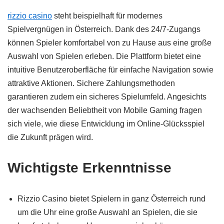
rizzio casino
steht beispielhaft für modernes
Spielvergnügen in Österreich. Dank des 24/7-Zugangs
können Spieler komfortabel von zu Hause aus eine große
Auswahl von Spielen erleben. Die Plattform bietet eine
intuitive Benutzeroberfläche für einfache Navigation sowie
attraktive Aktionen. Sichere Zahlungsmethoden
garantieren zudem ein sicheres Spielumfeld. Angesichts
der wachsenden Beliebtheit von Mobile Gaming fragen
sich viele, wie diese Entwicklung im Online-Glücksspiel
die Zukunft prägen wird.
Wichtigste Erkenntnisse
Rizzio Casino bietet Spielern in ganz Österreich rund
um die Uhr eine große Auswahl an Spielen, die sie