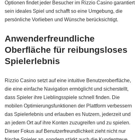
Optionen findet jeder Besucher im Rizzio Casino garantiert
sein ideales Spiel und schafft so eine Umgebung, die
persönliche Vorlieben und Wünsche berücksichtigt.
Anwenderfreundliche
Oberfläche für reibungsloses
Spielerlebnis
Rizzio Casino setzt auf eine intuitive Benutzeroberfläche,
die eine einfache Navigation ermöglicht und sicherstellt,
dass Spieler ihre Lieblingsspiele schnell finden. Die
mobilen Optimierungsfunktionen der Plattform verbessern
das Spielerlebnis und erlauben es Nutzern, jederzeit und
an jedem Ort auf ihre Konten zuzugreifen und zu spielen.
Dieser Fokus auf Benutzerfreundlichkeit zieht nicht nur
frische Spieler an, sondern stärkt auch die Kundentreue.