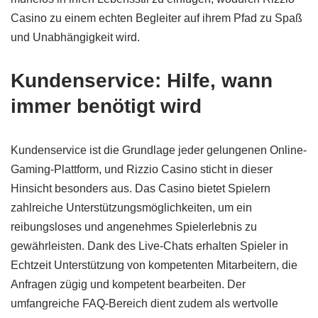
Casino zu einem echten Begleiter auf ihrem Pfad zu Spaß
und Unabhängigkeit wird.
Kundenservice: Hilfe, wann
immer benötigt wird
Kundenservice ist die Grundlage jeder gelungenen Online-
Gaming-Plattform, und Rizzio Casino sticht in dieser
Hinsicht besonders aus. Das Casino bietet Spielern
zahlreiche Unterstützungsmöglichkeiten, um ein
reibungsloses und angenehmes Spielerlebnis zu
gewährleisten. Dank des Live-Chats erhalten Spieler in
Echtzeit Unterstützung von kompetenten Mitarbeitern, die
Anfragen zügig und kompetent bearbeiten. Der
umfangreiche FAQ-Bereich dient zudem als wertvolle