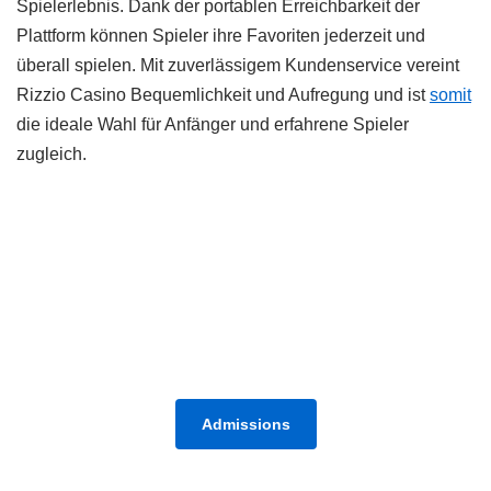
Spielerlebnis. Dank der portablen Erreichbarkeit der
Plattform können Spieler ihre Favoriten jederzeit und
überall spielen. Mit zuverlässigem Kundenservice vereint
Rizzio Casino Bequemlichkeit und Aufregung und ist
somit
die ideale Wahl für Anfänger und erfahrene Spieler
zugleich.
Admissions