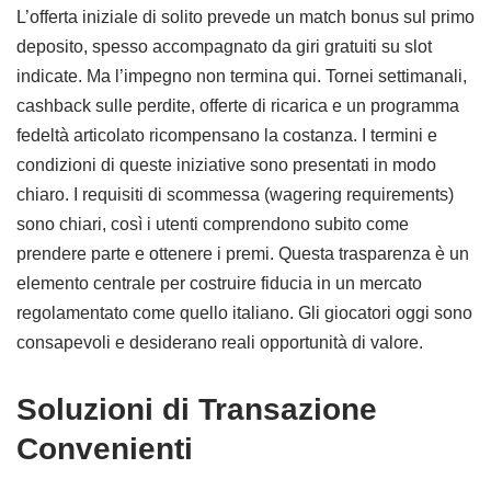
L’offerta iniziale di solito prevede un match bonus sul primo
deposito, spesso accompagnato da giri gratuiti su slot
indicate. Ma l’impegno non termina qui. Tornei settimanali,
cashback sulle perdite, offerte di ricarica e un programma
fedeltà articolato ricompensano la costanza. I termini e
condizioni di queste iniziative sono presentati in modo
chiaro. I requisiti di scommessa (wagering requirements)
sono chiari, così i utenti comprendono subito come
prendere parte e ottenere i premi. Questa trasparenza è un
elemento centrale per costruire fiducia in un mercato
regolamentato come quello italiano. Gli giocatori oggi sono
consapevoli e desiderano reali opportunità di valore.
Soluzioni di Transazione
Convenienti