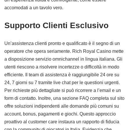
accomodati a un tavolo vero.
Supporto Clienti Esclusivo
Un’assistenza clienti pronto e qualificato è il segno di un
operatore che opera seriamente. Rich Royal Casino mette
a disposizione servizio omnichannel in lingua italiana. Gli
utenti riescono a risolvere incertezze o difficoltà in modo
efficiente. Il team di assistenza è raggiungibile 24 ore su
24, 7 giorni su 7 tramite live chat per le questioni urgenti.
Per richieste più dettagliate si può ricorrere a l’email e un
form di contatto. Inoltre, una sezione FAQ completa sul sito
offre soluzioni indipendenti alle domande più comuni su
account, bonus, pagamenti e giochi. Questo approccio
proattivo al customer care instaura un rapporto di fiducia
con la community di giocatori in Italia. Evidenzia che