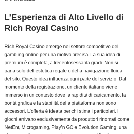
L’Esperienza di Alto Livello di
Rich Royal Casino
Rich Royal Casino emerge nel settore competitivo del
gambling online per una motivo precisa. La sua idea di
premium è completa, a trecentosessanta gradi. Non si
parla solo dell’estetica regale o della navigazione fluida
del sito. Questo idea influenza ogni parte del servizio. Dal
momento della registrazione, un cliente italiano viene
immerso in un contesto dove la rapidità di caricamento, la
bontà grafica e la stabilità della piattaforma non sono
accessori. L’offerta è ideata per chi stima i particolari. I
giochi arrivano esclusivamente da produttori rinomati come
NetEnt, Microgaming, Play’n GO e Evolution Gaming, una