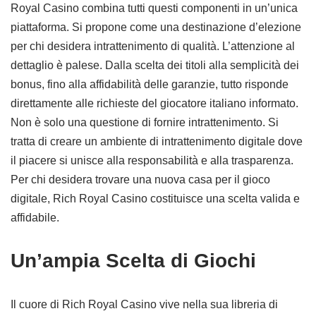
Royal Casino combina tutti questi componenti in un’unica
piattaforma. Si propone come una destinazione d’elezione
per chi desidera intrattenimento di qualità. L’attenzione al
dettaglio è palese. Dalla scelta dei titoli alla semplicità dei
bonus, fino alla affidabilità delle garanzie, tutto risponde
direttamente alle richieste del giocatore italiano informato.
Non è solo una questione di fornire intrattenimento. Si
tratta di creare un ambiente di intrattenimento digitale dove
il piacere si unisce alla responsabilità e alla trasparenza.
Per chi desidera trovare una nuova casa per il gioco
digitale, Rich Royal Casino costituisce una scelta valida e
affidabile.
Un’ampia Scelta di Giochi
Il cuore di Rich Royal Casino vive nella sua libreria di