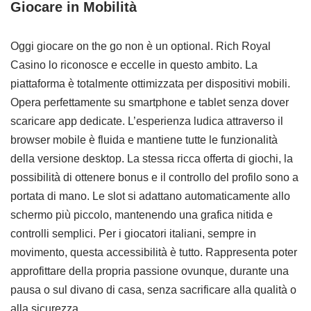
Giocare in Mobilità
Oggi giocare on the go non è un optional. Rich Royal
Casino lo riconosce e eccelle in questo ambito. La
piattaforma è totalmente ottimizzata per dispositivi mobili.
Opera perfettamente su smartphone e tablet senza dover
scaricare app dedicate. L’esperienza ludica attraverso il
browser mobile è fluida e mantiene tutte le funzionalità
della versione desktop. La stessa ricca offerta di giochi, la
possibilità di ottenere bonus e il controllo del profilo sono a
portata di mano. Le slot si adattano automaticamente allo
schermo più piccolo, mantenendo una grafica nitida e
controlli semplici. Per i giocatori italiani, sempre in
movimento, questa accessibilità è tutto. Rappresenta poter
approfittare della propria passione ovunque, durante una
pausa o sul divano di casa, senza sacrificare alla qualità o
alla sicurezza.