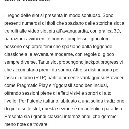
Il regno delle slot si presenta in modo sontuoso. Sono
presenti numerosi di titoli che spaziano dalle storiche slot a
tre rulli alle video slot più all’avanguardia, con grafica 3D,
narrazioni avvincenti e bonus complessi. I giocatori
possono esplorare temi che spaziano dalla leggende
classiche alle avventure moderne, con regole di gioco
sempre diverse. Tante slot propongono jackpot progressivi
che accumulano premi da sogno. Altre si distinguono per
tassi di ritorno (RTP) particolarmente vantaggiosi. Provider
come Pragmatic Play e Yggdrasil sono ben inclusi,
offrendo sessioni piene di effetti visivi e sonori di alto
livello. Per l’utente italiano, abituato a una solida tradizione
di gioco sulle slot, questa sezione è un autentico paradiso.
Presenta sia i grandi classici internazionali che gemme
meno note da trovare.