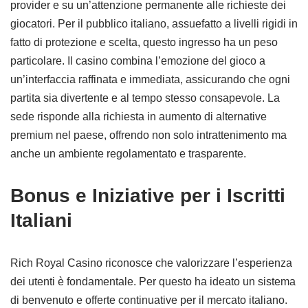
provider e su un’attenzione permanente alle richieste dei
giocatori. Per il pubblico italiano, assuefatto a livelli rigidi in
fatto di protezione e scelta, questo ingresso ha un peso
particolare. Il casino combina l’emozione del gioco a
un’interfaccia raffinata e immediata, assicurando che ogni
partita sia divertente e al tempo stesso consapevole. La
sede risponde alla richiesta in aumento di alternative
premium nel paese, offrendo non solo intrattenimento ma
anche un ambiente regolamentato e trasparente.
Bonus e Iniziative per i Iscritti
Italiani
Rich Royal Casino riconosce che valorizzare l’esperienza
dei utenti è fondamentale. Per questo ha ideato un sistema
di benvenuto e offerte continuative per il mercato italiano.