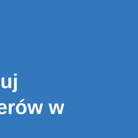
uj
ferów w