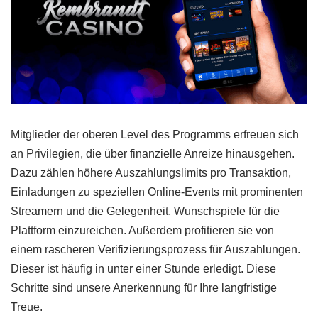
Mitglieder der oberen Level des Programms erfreuen sich
an Privilegien, die über finanzielle Anreize hinausgehen.
Dazu zählen höhere Auszahlungslimits pro Transaktion,
Einladungen zu speziellen Online-Events mit prominenten
Streamern und die Gelegenheit, Wunschspiele für die
Plattform einzureichen. Außerdem profitieren sie von
einem rascheren Verifizierungsprozess für Auszahlungen.
Dieser ist häufig in unter einer Stunde erledigt. Diese
Schritte sind unsere Anerkennung für Ihre langfristige
Treue.