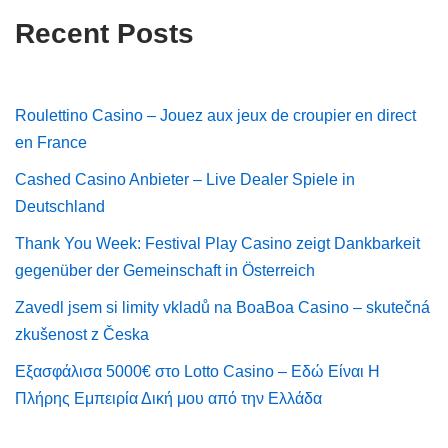
Recent Posts
Roulettino Casino – Jouez aux jeux de croupier en direct
en France
Cashed Casino Anbieter – Live Dealer Spiele in
Deutschland
Thank You Week: Festival Play Casino zeigt Dankbarkeit
gegenüber der Gemeinschaft in Österreich
Zavedl jsem si limity vkladů na BoaBoa Casino – skutečná
zkušenost z Česka
Εξασφάλισα 5000€ στο Lotto Casino – Εδώ Είναι Η
Πλήρης Εμπειρία Δική μου από την Ελλάδα