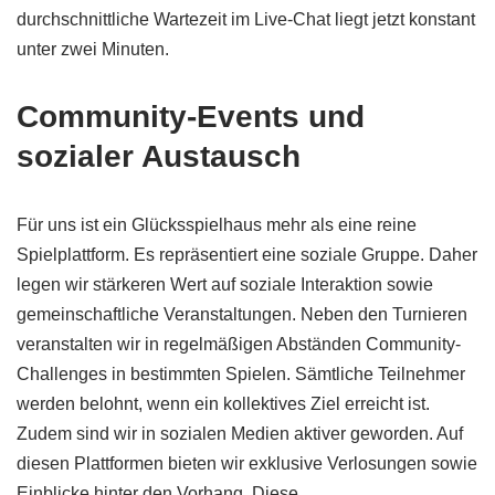
durchschnittliche Wartezeit im Live-Chat liegt jetzt konstant
unter zwei Minuten.
Community-Events und
sozialer Austausch
Für uns ist ein Glücksspielhaus mehr als eine reine
Spielplattform. Es repräsentiert eine soziale Gruppe. Daher
legen wir stärkeren Wert auf soziale Interaktion sowie
gemeinschaftliche Veranstaltungen. Neben den Turnieren
veranstalten wir in regelmäßigen Abständen Community-
Challenges in bestimmten Spielen. Sämtliche Teilnehmer
werden belohnt, wenn ein kollektives Ziel erreicht ist.
Zudem sind wir in sozialen Medien aktiver geworden. Auf
diesen Plattformen bieten wir exklusive Verlosungen sowie
Einblicke hinter den Vorhang. Diese