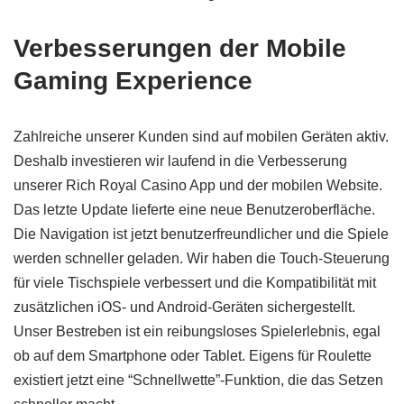
Verbesserungen der Mobile
Gaming Experience
Zahlreiche unserer Kunden sind auf mobilen Geräten aktiv.
Deshalb investieren wir laufend in die Verbesserung
unserer Rich Royal Casino App und der mobilen Website.
Das letzte Update lieferte eine neue Benutzeroberfläche.
Die Navigation ist jetzt benutzerfreundlicher und die Spiele
werden schneller geladen. Wir haben die Touch-Steuerung
für viele Tischspiele verbessert und die Kompatibilität mit
zusätzlichen iOS- und Android-Geräten sichergestellt.
Unser Bestreben ist ein reibungsloses Spielerlebnis, egal
ob auf dem Smartphone oder Tablet. Eigens für Roulette
existiert jetzt eine “Schnellwette”-Funktion, die das Setzen