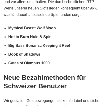
und vor allem unterhalten. Die durchschnittlichen RTP-
Werte unserer neuen Slots liegen konsequent über 96%,
was für dauerhaft fesselnde Spielrunden sorgt.
Mythical Beast: Wolf Moon
Hot to Burn Hold & Spin
Big Bass Bonanza Keeping it Reel
Book of Shadows
Gates of Olympus 1000
Neue Bezahlmethoden für
Schweizer Benutzer
Wir gestalten Geldbewegungen so komfortabel und sicher