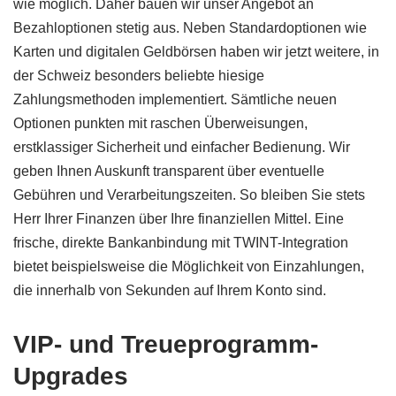
wie möglich. Daher bauen wir unser Angebot an
Bezahloptionen stetig aus. Neben Standardoptionen wie
Karten und digitalen Geldbörsen haben wir jetzt weitere, in
der Schweiz besonders beliebte hiesige
Zahlungsmethoden implementiert. Sämtliche neuen
Optionen punkten mit raschen Überweisungen,
erstklassiger Sicherheit und einfacher Bedienung. Wir
geben Ihnen Auskunft transparent über eventuelle
Gebühren und Verarbeitungszeiten. So bleiben Sie stets
Herr Ihrer Finanzen über Ihre finanziellen Mittel. Eine
frische, direkte Bankanbindung mit TWINT-Integration
bietet beispielsweise die Möglichkeit von Einzahlungen,
die innerhalb von Sekunden auf Ihrem Konto sind.
VIP- und Treueprogramm-
Upgrades