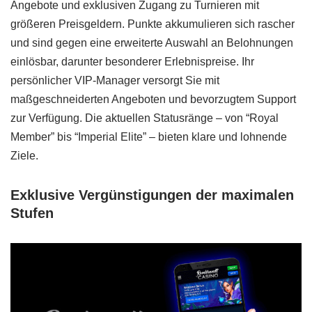
Angebote und exklusiven Zugang zu Turnieren mit
größeren Preisgeldern. Punkte akkumulieren sich rascher
und sind gegen eine erweiterte Auswahl an Belohnungen
einlösbar, darunter besonderer Erlebnispreise. Ihr
persönlicher VIP-Manager versorgt Sie mit
maßgeschneiderten Angeboten und bevorzugtem Support
zur Verfügung. Die aktuellen Statusränge – von “Royal
Member” bis “Imperial Elite” – bieten klare und lohnende
Ziele.
Exklusive Vergünstigungen der maximalen
Stufen