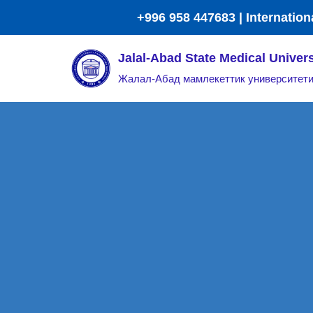
+996 958 447683 | Internation
Skip
Jalal-Abad State Medical Univers
to
Жалал-Абад мамлекеттик университет
content