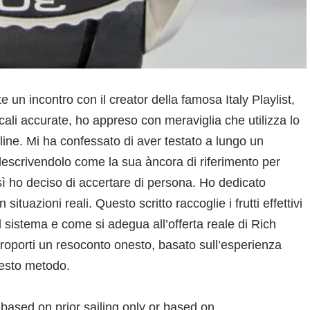
un incontro con il creator della famosa Italy Playlist,
li accurate, ho appreso con meraviglia che utilizza lo
line. Mi ha confessato di aver testato a lungo un
descrivendolo come la sua àncora di riferimento per
osì ho deciso di accertare di persona. Ho dedicato
ituazioni reali. Questo scritto raccoglie i frutti effettivi
 sistema e come si adegua all’offerta reale di Rich
proporti un resoconto onesto, basato sull’esperienza
questo metodo.