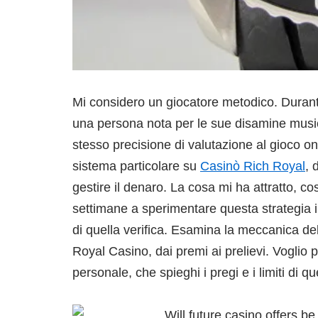
Mi considero un giocatore metodico. Durante 
una persona nota per le sue disamine musica
stesso precisione di valutazione al gioco on
sistema particolare su
Casinò Rich Royal
, 
gestire il denaro. La cosa mi ha attratto, c
settimane a sperimentare questa strategia in s
di quella verifica. Esamina la meccanica del
Royal Casino, dai premi ai prelievi. Voglio 
personale, che spieghi i pregi e i limiti di 