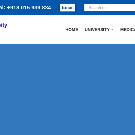
al: +918 015 939 834
Email
ity
HOME
UNIVERSITY
MEDIC
и