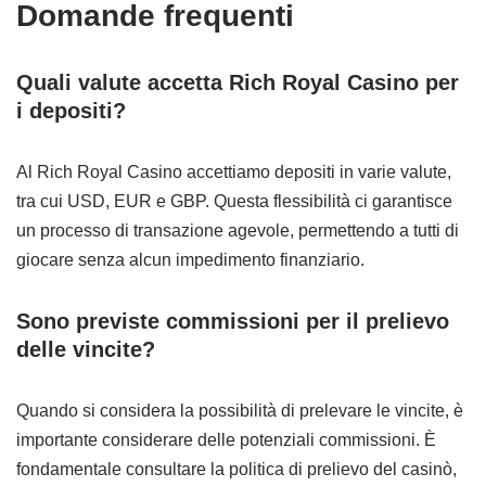
Domande frequenti
Quali valute accetta Rich Royal Casino per
i depositi?
Al Rich Royal Casino accettiamo depositi in varie valute,
tra cui USD, EUR e GBP. Questa flessibilità ci garantisce
un processo di transazione agevole, permettendo a tutti di
giocare senza alcun impedimento finanziario.
Sono previste commissioni per il prelievo
delle vincite?
Quando si considera la possibilità di prelevare le vincite, è
importante considerare delle potenziali commissioni. È
fondamentale consultare la politica di prelievo del casinò,