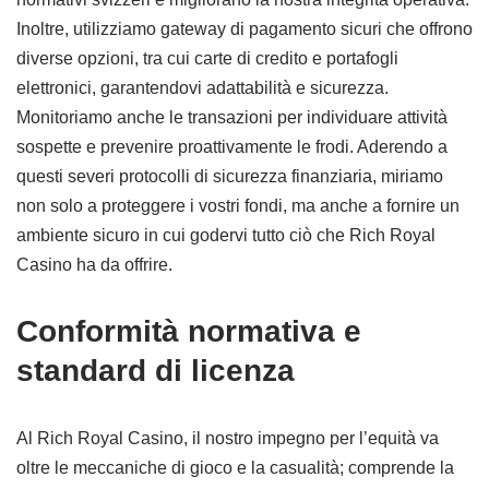
Inoltre, utilizziamo gateway di pagamento sicuri che offrono
diverse opzioni, tra cui carte di credito e portafogli
elettronici, garantendovi adattabilità e sicurezza.
Monitoriamo anche le transazioni per individuare attività
sospette e prevenire proattivamente le frodi. Aderendo a
questi severi protocolli di sicurezza finanziaria, miriamo
non solo a proteggere i vostri fondi, ma anche a fornire un
ambiente sicuro in cui godervi tutto ciò che Rich Royal
Casino ha da offrire.
Conformità normativa e
standard di licenza
Al Rich Royal Casino, il nostro impegno per l’equità va
oltre le meccaniche di gioco e la casualità; comprende la