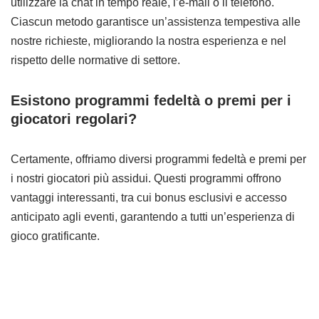
utilizzare la chat in tempo reale, l’e-mail o il telefono.
Ciascun metodo garantisce un’assistenza tempestiva alle
nostre richieste, migliorando la nostra esperienza e nel
rispetto delle normative di settore.
Esistono programmi fedeltà o premi per i
giocatori regolari?
Certamente, offriamo diversi programmi fedeltà e premi per
i nostri giocatori più assidui. Questi programmi offrono
vantaggi interessanti, tra cui bonus esclusivi e accesso
anticipato agli eventi, garantendo a tutti un’esperienza di
gioco gratificante.