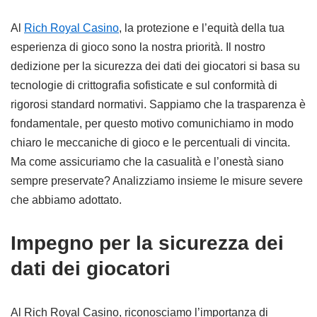
Al
Rich Royal Casino
, la protezione e l’equità della tua
esperienza di gioco sono la nostra priorità. Il nostro
dedizione per la sicurezza dei dati dei giocatori si basa su
tecnologie di crittografia sofisticate e sul conformità di
rigorosi standard normativi. Sappiamo che la trasparenza è
fondamentale, per questo motivo comunichiamo in modo
chiaro le meccaniche di gioco e le percentuali di vincita.
Ma come assicuriamo che la casualità e l’onestà siano
sempre preservate? Analizziamo insieme le misure severe
che abbiamo adottato.
Impegno per la sicurezza dei
dati dei giocatori
Al Rich Royal Casino, riconosciamo l’importanza di